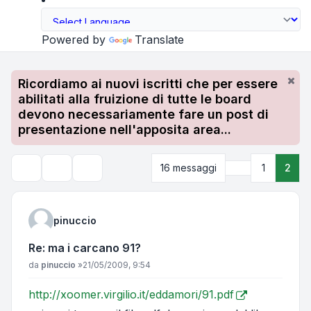
Powered by
Translate
Ricordiamo ai nuovi iscritti che per essere
abilitati alla fruizione di tutte le board
devono necessariamente fare un post di
presentazione nell'apposita area...
Precedente
16 messaggi
1
2
Strumenti argomento
Cerca
pinuccio
Re: ma i carcano 91?
Messaggio
da
pinuccio
»
21/05/2009, 9:54
http://xoomer.virgilio.it/eddamori/91.pdf