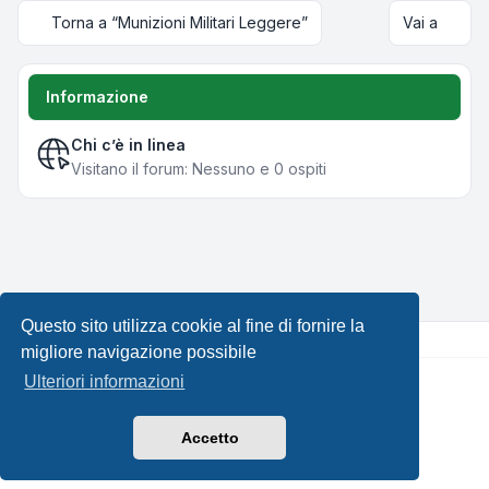
Torna a “Munizioni Militari Leggere”
Vai a
Informazione
Chi c’è in linea
Visitano il forum: Nessuno e 0 ospiti
Questo sito utilizza cookie al fine di fornire la
migliore navigazione possibile
Ulteriori informazioni
Creato da
phpBB
® Forum Software © phpBB Limited •
Design by
Leenoz.com
Traduzione Italiana
phpBB-Italia.it
Accetto
Privacy
|
Condizioni
|
Tutti gli orari sono
UTC+02:00