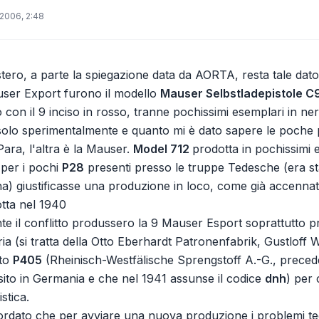
2006, 2:48
stero, a parte la spiegazione data da AORTA, resta tale dato
user Export furono il modello
Mauser Selbstladepistole C
con il 9 inciso in rosso, tranne pochissimi esemplari in n
solo sperimentalmente e quanto mi è dato sapere le poche 
Para, l'altra è la Mauser.
Model 712
prodotta in pochissimi e
e per i pochi
P28
presenti presso le truppe Tedesche (era sta
a) giustificasse una produzione in loco, come già accenna
otta nel 1940
nte il conflitto produssero la 9 Mauser Esport soprattutto p
ia (si tratta della Otto Eberhardt Patronenfabrik, Gustloff 
nto
P405
(Rheinisch-Westfälische Sprengstoff A.-G., prec
ito in Germania e che nel 1941 assunse il codice
dnh
) per 
stica.
cordato che per avviare una nuova produzione i problemi tecn