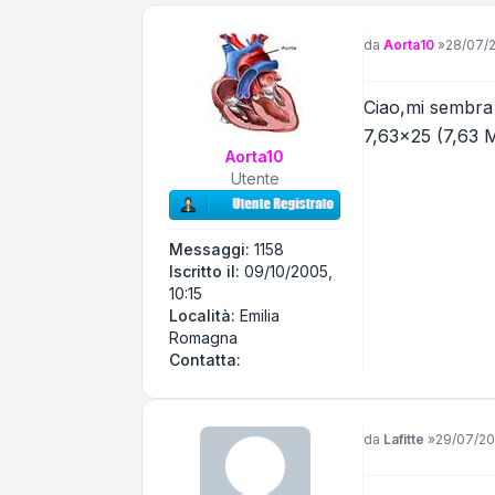
Messaggio
da
Aorta10
»
28/07/2
Ciao,mi sembra d
7,63x25 (7,63 
Aorta10
Utente
Messaggi:
1158
Iscritto il:
09/10/2005,
10:15
Località:
Emilia
Romagna
Contatta Aorta10
Contatta:
Messaggio
da
Lafitte
»
29/07/20