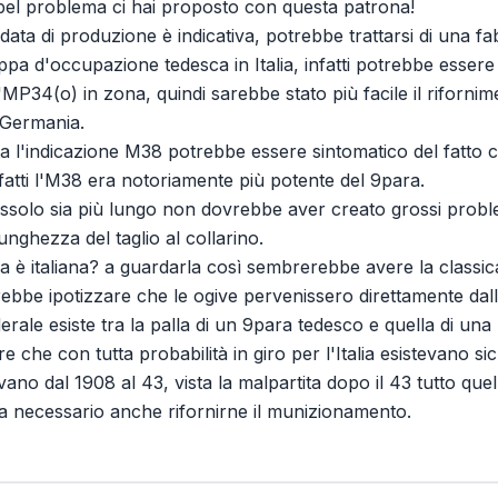
bel problema ci hai proposto con questa patrona!
ata di produzione è indicativa, potrebbe trattarsi di una f
uppa d'occupazione tedesca in Italia, infatti potrebbe esser
'MP34(o) in zona, quindi sarebbe stato più facile il rifornime
 Germania.
ta l'indicazione M38 potrebbe essere sintomatico del fatto ch
fatti l'M38 era notoriamente più potente del 9para.
 bossolo sia più lungo non dovrebbe aver creato grossi probl
unghezza del taglio al collarino.
la è italiana? a guardarla così sembrerebbe avere la classi
trebbe ipotizzare che le ogive pervenissero direttamente da
erale esiste tra la palla di un 9para tedesco e quella di un
re che con tutta probabilità in giro per l'Italia esistevano
ano dal 1908 al 43, vista la malpartita dopo il 43 tutto que
a necessario anche rifornirne il munizionamento.