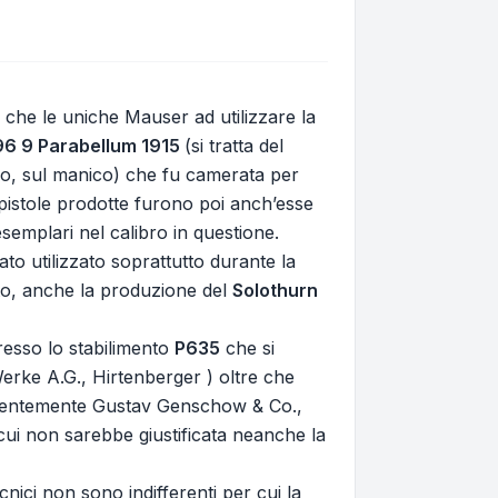
 che le uniche Mauser ad utilizzare la
96 9 Parabellum 1915
(si tratta del
ero, sul manico) che fu camerata per
pistole prodotte furono poi anch’esse
semplari nel calibro in questione.
to utilizzato soprattutto durante la
to, anche la produzione del
Solothurn
resso lo stabilimento
P635
che si
Werke A.G., Hirtenberger ) oltre che
edentemente Gustav Genschow & Co.,
cui non sarebbe giustificata neanche la
ici non sono indifferenti per cui la