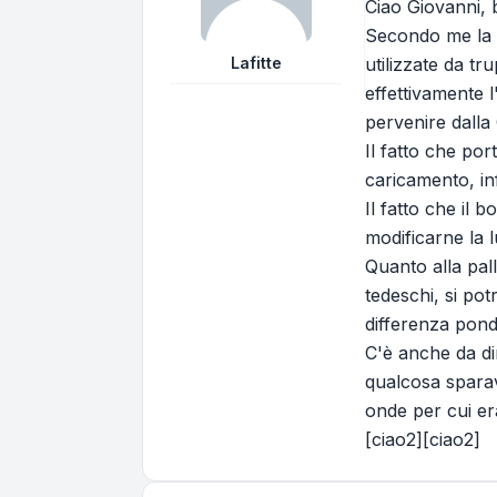
Ciao Giovanni, 
Secondo me la d
Lafitte
utilizzate da tr
effettivamente l
pervenire dalla
Il fatto che por
caricamento, in
Il fatto che il
modificarne la l
Quanto alla pal
tedeschi, si po
differenza pond
C'è anche da di
qualcosa sparav
onde per cui er
[ciao2][ciao2]