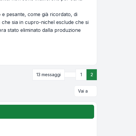
 e pesante, come già ricordato, di
oi che sia in cupro-nichel esclude che si
e era stato eliminato dalla produzione
Precedente
13 messaggi
1
2
Vai a