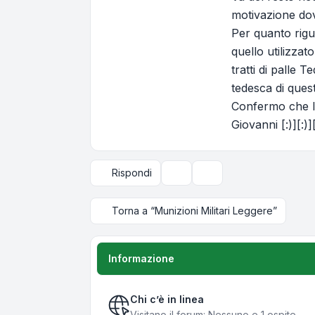
motivazione dov
Per quanto rigu
quello utilizzat
tratti di palle 
tedesca di quest
Confermo che l
Giovanni [:)][:)][
Rispondi
Strumenti argomento
Opzioni di visualizzazi
Torna a “Munizioni Militari Leggere”
Informazione
Chi c’è in linea
Visitano il forum: Nessuno e 1 ospite