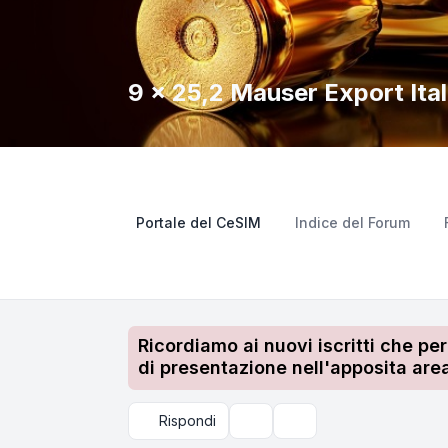
9 x 25,2 Mauser Export Ita
Portale del CeSIM
Indice del Forum
Ricordiamo ai nuovi iscritti che pe
di presentazione nell'apposita area
Rispondi
Strumenti argomento
Cerca