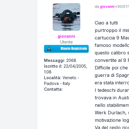
Messaggio
da
giovanni
»
30/07/
Ciao a tutti
purtroppo il mi
giovanni
cartuccia 9 Ma
Utente
famoso modello 
questo calibro 
convertite al 9 
Messaggi:
2068
Iscritto il:
22/04/2005,
Difficile poi ch
1:08
guerra di Spagn
Località:
Veneto -
era stata interr
Padova - Italy
Contatta giovanni
Contatta:
I tedeschi dura
trovava in Austr
nello stabilime
Werk Durlach, s
motivazione logi
Va del resto ri