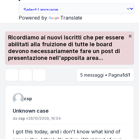
Powered by
Translate
Ricordiamo ai nuovi iscritti che per essere
abilitati alla fruizione di tutte le board
devono necessariamente fare un post di
presentazione nell'apposita area...
5 messaggi • Pagina
1
di
1
Strumenti argomento
Cerca
csp
Unknown case
Messaggio
da
csp
»
28/10/2009, 16:04
I got this today, and i don't know what kind of