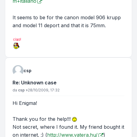
m+italiano
It seems to be for the canon model 906 krupp
and model 11 deport and that it is 75mm.
csp
Re: Unknown case
Messaggio
da
csp
»
28/10/2009, 17:32
Hi Enigma!
Thank you for the help!!!
Not secret, where I found it. My friend bought it
on internet. :) (
http://www.vatera.hu/
)