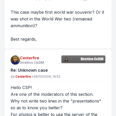
This case maybe first world war souvenir? Or it
was shot in the World War two (remained
ammunition)?
Best regards,
Centerfire
Direttivo CeSIM
Re: Unknown case
Messaggio
da
Centerfire
»
28/10/2009, 19:52
Hello CSP!
Are one of the moderators of this section.
Why not write two lines in the "presentations"
so as to know you better?
For photos is better to use the server of the