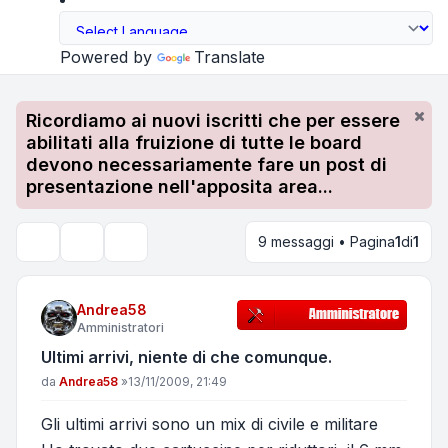
Powered by
Translate
Ricordiamo ai nuovi iscritti che per essere
abilitati alla fruizione di tutte le board
devono necessariamente fare un post di
presentazione nell'apposita area...
9 messaggi • Pagina
1
di
1
Strumenti argomento
Cerca
Andrea58
Amministratori
Ultimi arrivi, niente di che comunque.
Messaggio
da
Andrea58
»
13/11/2009, 21:49
Gli ultimi arrivi sono un mix di civile e militare