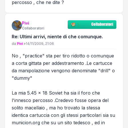
percosso , che ne dite ?
Pivi
Collaboratori
Re: Ultimi arrivi, niente di che comunque.
Messaggio
da
Pivi
»
14/11/2009, 21:06
No , "practice" sta per tiro ridotto o comunque
a corta gittata per addestramento .Le cartucce
da manipolazione vengono denominate "drill" o
"dummy"
La mia 5.45 x 18 Soviet ha sia il foro che
l'innesco percosso .Credevo fosse opera del
solito macellaio , ma ho trovato la stessa
identica cartuccia con gli stessi particolari sia su
municion.org che su un sito tedesco , ed in