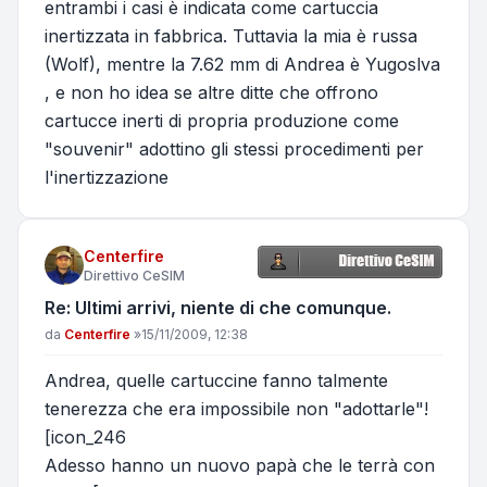
entrambi i casi è indicata come cartuccia
inertizzata in fabbrica. Tuttavia la mia è russa
(Wolf), mentre la 7.62 mm di Andrea è Yugoslva
, e non ho idea se altre ditte che offrono
cartucce inerti di propria produzione come
"souvenir" adottino gli stessi procedimenti per
l'inertizzazione
Centerfire
Direttivo CeSIM
Re: Ultimi arrivi, niente di che comunque.
Messaggio
da
Centerfire
»
15/11/2009, 12:38
Andrea, quelle cartuccine fanno talmente
tenerezza che era impossibile non "adottarle"!
[icon_246
Adesso hanno un nuovo papà che le terrà con