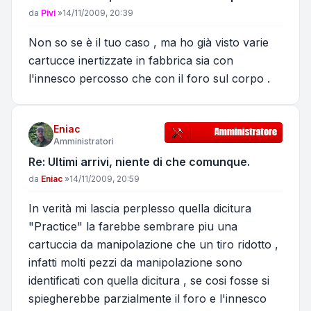
Messaggio
da
Pivi
»
14/11/2009, 20:39
Non so se è il tuo caso , ma ho già visto varie
cartucce inertizzate in fabbrica sia con
l'innesco percosso che con il foro sul corpo .
Eniac
Amministratori
Re: Ultimi arrivi, niente di che comunque.
Messaggio
da
Eniac
»
14/11/2009, 20:59
In verità mi lascia perplesso quella dicitura
"Practice" la farebbe sembrare piu una
cartuccia da manipolazione che un tiro ridotto ,
infatti molti pezzi da manipolazione sono
identificati con quella dicitura , se cosi fosse si
spiegherebbe parzialmente il foro e l'innesco