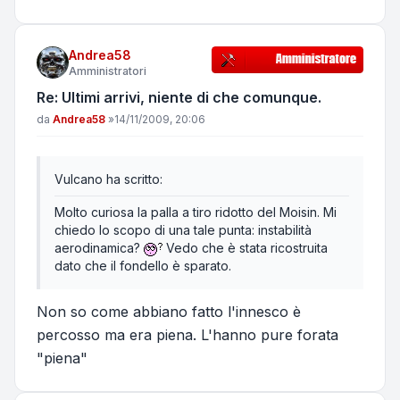
Andrea58
Amministratori
Re: Ultimi arrivi, niente di che comunque.
Messaggio
da
Andrea58
»
14/11/2009, 20:06
Vulcano ha scritto:
Molto curiosa la palla a tiro ridotto del Moisin. Mi
chiedo lo scopo di una tale punta: instabilità
aerodinamica?
Vedo che è stata ricostruita
dato che il fondello è sparato.
Non so come abbiano fatto l'innesco è
percosso ma era piena. L'hanno pure forata
"piena"