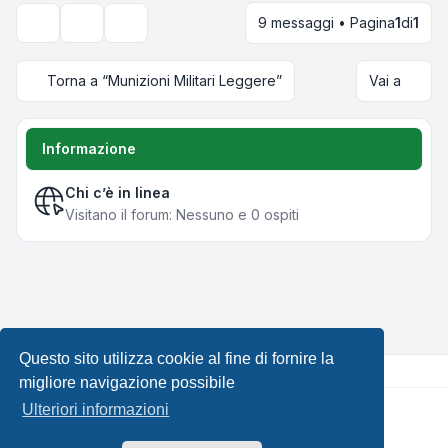
9 messaggi • Pagina
1
di
1
Strumenti argomento
Opzioni di visualizzazione e ordinamento
Torna a “Munizioni Militari Leggere”
Vai a
Informazione
Chi c’è in linea
Visitano il forum: Nessuno e 0 ospiti
Questo sito utilizza cookie al fine di fornire la
migliore navigazione possibile
Ulteriori informazioni
Creato da
phpBB
® Forum Software © phpBB Limited •
Design by
Leenoz.com