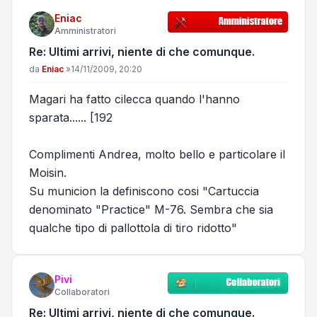
Eniac
Amministratori
Re: Ultimi arrivi, niente di che comunque.
Messaggio
da
Eniac
»
14/11/2009, 20:20
Magari ha fatto cilecca quando l'hanno
sparata...... [192
Complimenti Andrea, molto bello e particolare il
Moisin.
Su municion la definiscono cosi "Cartuccia
denominato "Practice" M-76. Sembra che sia
qualche tipo di pallottola di tiro ridotto"
Pivi
Collaboratori
Re: Ultimi arrivi, niente di che comunque.