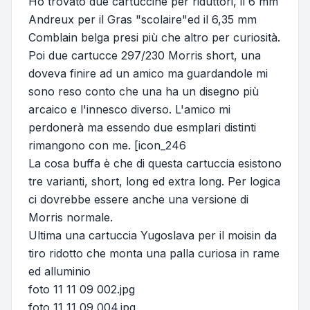
Ho trovato due cartuccine per riduttori, il 6 mm
Andreux per il Gras "scolaire"ed il 6,35 mm
Comblain belga presi più che altro per curiosità.
Poi due cartucce 297/230 Morris short, una
doveva finire ad un amico ma guardandole mi
sono reso conto che una ha un disegno più
arcaico e l'innesco diverso. L'amico mi
perdonerà ma essendo due esmplari distinti
rimangono con me. [icon_246
La cosa buffa è che di questa cartuccia esistono
tre varianti, short, long ed extra long. Per logica
ci dovrebbe essere anche una versione di
Morris normale.
Ultima una cartuccia Yugoslava per il moisin da
tiro ridotto che monta una palla curiosa in rame
ed alluminio
foto 11 11 09 002.jpg
foto 11 11 09 004.jpg