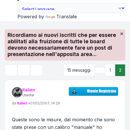
Powered by
Translate
Ricordiamo ai nuovi iscritti che per essere
abilitati alla fruizione di tutte le board
devono necessariamente fare un post di
presentazione nell'apposita area...
Precedente
15 messaggi
1
2
Strumenti argomento
Cerca
Italien
Utente
Messaggio
da
Italien
»
01/02/2007, 14:29
Queste sono le misure, dal momento che sono
state prese con un calibro "manuale" ho