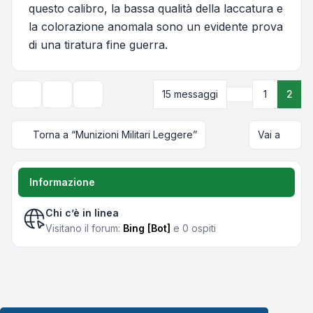
questo calibro, la bassa qualità della laccatura e
la colorazione anomala sono un evidente prova
di una tiratura fine guerra.
Precedente
15 messaggi
1
2
Strumenti argomento
Opzioni di visualizzazione e ordinamento
Torna a “Munizioni Militari Leggere”
Vai a
Informazione
Chi c’è in linea
Visitano il forum:
Bing [Bot]
e 0 ospiti