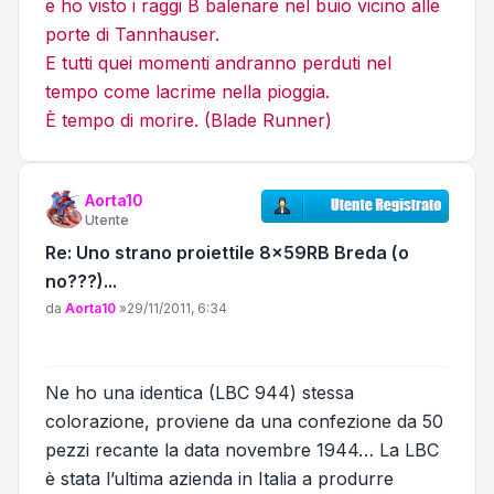
e ho visto i raggi B balenare nel buio vicino alle
porte di Tannhauser.
E tutti quei momenti andranno perduti nel
tempo come lacrime nella pioggia.
È tempo di morire. (Blade Runner)
Aorta10
Utente
Re: Uno strano proiettile 8x59RB Breda (o
no???)...
Messaggio
da
Aorta10
»
29/11/2011, 6:34
Ne ho una identica (LBC 944) stessa
colorazione, proviene da una confezione da 50
pezzi recante la data novembre 1944… La LBC
è stata l’ultima azienda in Italia a produrre