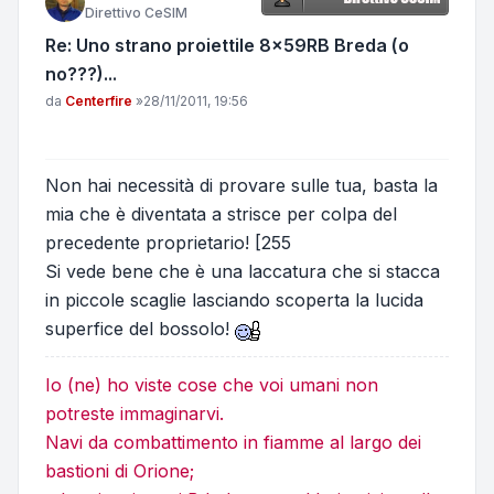
Direttivo CeSIM
Re: Uno strano proiettile 8x59RB Breda (o
no???)...
Messaggio
da
Centerfire
»
28/11/2011, 19:56
Non hai necessità di provare sulle tua, basta la
mia che è diventata a strisce per colpa del
precedente proprietario! [255
Si vede bene che è una laccatura che si stacca
in piccole scaglie lasciando scoperta la lucida
superfice del bossolo!
Io (ne) ho viste cose che voi umani non
potreste immaginarvi.
Navi da combattimento in fiamme al largo dei
bastioni di Orione;