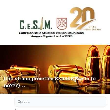
Uno strano proiettile 8x59RB Breda (o
no???)...
Ricerca avanzata