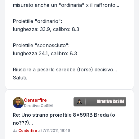
misurato anche un "ordinaria" x il raffronto...
Proiettile "ordinario":
lunghezza: 33.9, calibro: 8.3
Proiettile "sconosciuto":
lunghezza 34.1, calibro: 8.3
Riuscire a pesarle sarebbe (forse) decisivo...
Saluti.
Centerfire
Direttivo CeSIM
Re: Uno strano proiettile 8x59RB Breda (o
no???)...
Messaggio
da
Centerfire
»
27/11/2011, 19:46