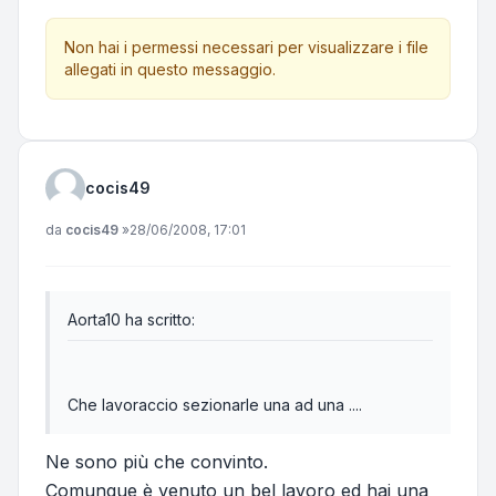
Non hai i permessi necessari per visualizzare i file
allegati in questo messaggio.
cocis49
Messaggio
da
cocis49
»
28/06/2008, 17:01
Aorta10 ha scritto:
Che lavoraccio sezionarle una ad una ....
Ne sono più che convinto.
Comunque è venuto un bel lavoro ed hai una