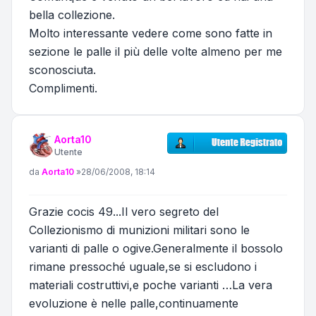
bella collezione.
Molto interessante vedere come sono fatte in
sezione le palle il più delle volte almeno per me
sconosciuta.
Complimenti.
Aorta10
Utente
Messaggio
da
Aorta10
»
28/06/2008, 18:14
Grazie cocis 49...Il vero segreto del
Collezionismo di munizioni militari sono le
varianti di palle o ogive.Generalmente il bossolo
rimane pressoché uguale,se si escludono i
materiali costruttivi,e poche varianti …La vera
evoluzione è nelle palle,continuamente