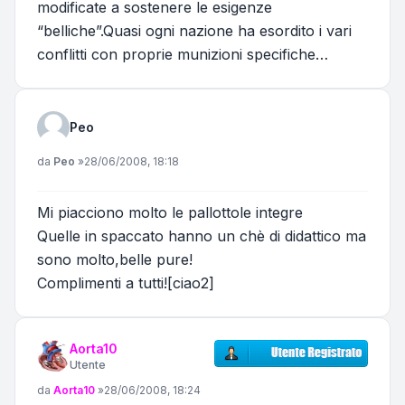
modificate a sostenere le esigenze
“belliche”.Quasi ogni nazione ha esordito i vari
conflitti con proprie munizioni specifiche…
Peo
Messaggio
da
Peo
»
28/06/2008, 18:18
Mi piacciono molto le pallottole integre
Quelle in spaccato hanno un chè di didattico ma
sono molto,belle pure!
Complimenti a tutti![ciao2]
Aorta10
Utente
Messaggio
da
Aorta10
»
28/06/2008, 18:24