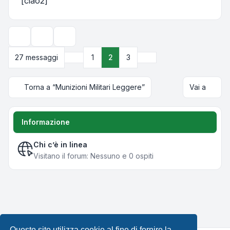
[ciao2]
Strumenti argomento
Opzioni di visualizzazione e ordinamento
Precedente
Prossimo
27 messaggi
1
2
3
Torna a “Munizioni Militari Leggere”
Vai a
Informazione
Chi c’è in linea
Visitano il forum: Nessuno e 0 ospiti
Questo sito utilizza cookie al fine di fornire la