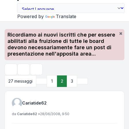
Powered by
Translate
Ricordiamo ai nuovi iscritti che per essere
abilitati alla fruizione di tutte le board
devono necessariamente fare un post di
presentazione nell'apposita area...
Strumenti argomento
Cerca
Precedente
Prossimo
27 messaggi
1
2
3
Cariatide62
Messaggio
da
Cariatide62
»
28/06/2008, 9:50