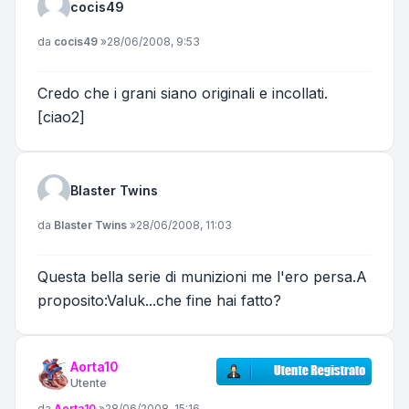
cocis49
Messaggio
da
cocis49
»
28/06/2008, 9:53
Credo che i grani siano originali e incollati.
[ciao2]
Blaster Twins
Messaggio
da
Blaster Twins
»
28/06/2008, 11:03
Questa bella serie di munizioni me l'ero persa.A
proposito:Valuk...che fine hai fatto?
Aorta10
Utente
Messaggio
da
Aorta10
»
28/06/2008, 15:16