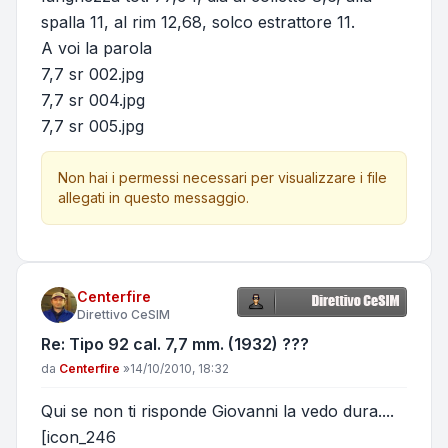
spalla 11, al rim 12,68, solco estrattore 11.
A voi la parola
7,7 sr 002.jpg
7,7 sr 004.jpg
7,7 sr 005.jpg
Non hai i permessi necessari per visualizzare i file
allegati in questo messaggio.
Centerfire
Direttivo CeSIM
Re: Tipo 92 cal. 7,7 mm. (1932) ???
Messaggio
da
Centerfire
»
14/10/2010, 18:32
Qui se non ti risponde Giovanni la vedo dura....
[icon_246