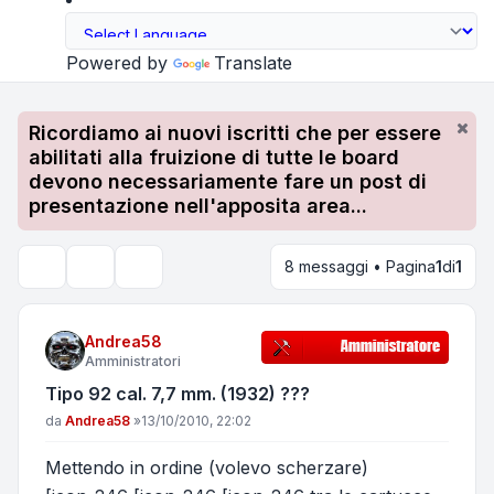
Powered by
Translate
Ricordiamo ai nuovi iscritti che per essere
abilitati alla fruizione di tutte le board
devono necessariamente fare un post di
presentazione nell'apposita area...
8 messaggi • Pagina
1
di
1
Strumenti argomento
Cerca
Andrea58
Amministratori
Tipo 92 cal. 7,7 mm. (1932) ???
Messaggio
da
Andrea58
»
13/10/2010, 22:02
Mettendo in ordine (volevo scherzare)