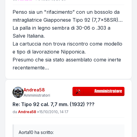
Penso sia un "rifacimento” con un bossolo da
mitragliatrice Giapponese Tipo 92 (7,7x58SR)…
La palla in legno sembra di 30-06 o .303 a
Salve Italiana.
La cartuccia non trova riscontro come modello
e tipo di lavorazione Nipponica.
Presumo che sia stato assemblato come inerte
recentemente…
Andrea58
Amministratori
Re: Tipo 92 cal. 7,7 mm. (1932) ???
Messaggio
da
Andrea58
»
15/10/2010, 14:17
Aorta10 ha scritto: