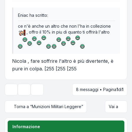
Eniac ha scritto:
ce n'è anche un altro che non l'ha in collezione
, offro il 10% in piu di quanto ti offrirà l'altro
Nicola , fare soffrire l'altro è più divertente, è
pure in colpa. [255 [255 [255
8 messaggi • Pagina
1
di
1
Strumenti argomento
Opzioni di visualizzazione e ordinamento
Torna a “Munizioni Militari Leggere”
Vai a
Informazione