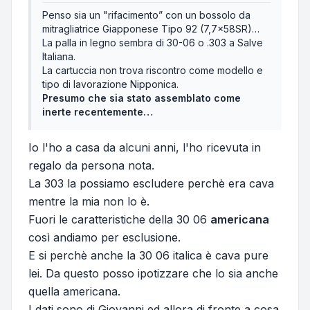
Penso sia un "rifacimento” con un bossolo da
mitragliatrice Giapponese Tipo 92 (7,7x58SR)…
La palla in legno sembra di 30-06 o .303 a Salve
Italiana.
La cartuccia non trova riscontro come modello e
tipo di lavorazione Nipponica.
Presumo che sia stato assemblato come
inerte recentemente…
Io l'ho a casa da alcuni anni, l'ho ricevuta in
regalo da persona nota.
La 303 la possiamo escludere perchè era cava
mentre la mia non lo è.
Fuori le caratteristiche della 30 06
americana
così andiamo per esclusione.
E si perchè anche la 30 06 italica è cava pure
lei. Da questo posso ipotizzare che lo sia anche
quella americana.
I dati sono di Giovanni ed allora di fronte a cosa