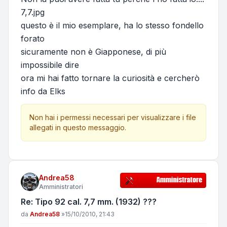
7,7.jpg
questo è il mio esemplare, ha lo stesso fondello
forato
sicuramente non è Giapponese, di più
impossibile dire
ora mi hai fatto tornare la curiosità e cercherò
info da Elks
Non hai i permessi necessari per visualizzare i file
allegati in questo messaggio.
Andrea58
Amministratori
Re: Tipo 92 cal. 7,7 mm. (1932) ???
Messaggio
da
Andrea58
»
15/10/2010, 21:43