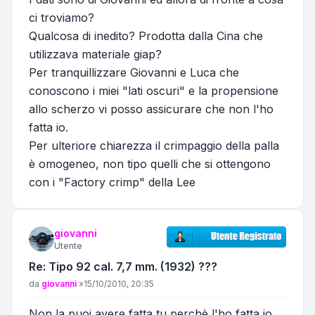
ci troviamo?
Qualcosa di inedito? Prodotta dalla Cina che
utilizzava materiale giap?
Per tranquillizzare Giovanni e Luca che
conoscono i miei "lati oscuri" e la propensione
allo scherzo vi posso assicurare che non l'ho
fatta io.
Per ulteriore chiarezza il crimpaggio della palla
è omogeneo, non tipo quelli che si ottengono
con i "Factory crimp" della Lee
giovanni
Utente
Re: Tipo 92 cal. 7,7 mm. (1932) ???
Messaggio
da
giovanni
»
15/10/2010, 20:35
Non la puoi avere fatta tu perchè l'ho fatta io....