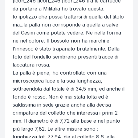
[icon_246 [icon_246 [icon_246 tra le cartucce
da portare a Militalia ho trovato questa.
Io ipotizzo che possa trattarsi di quella del titolo
ma...la palla non corrisponde a quella a salve
del Cesim come potete vedere. Ne nella forma
ne nel colore. Il bossolo non ha marchi e
l'innesco è stato trapanato brutalmente. Dalla
foto del fondello sembrano presenti tracce di
laccatura rossa.
La palla è piena, ho controllato con una
microscopica luce e la sua lunghezza,
sottraendola dal totale è di 34,5 mm, ed anche il
fondo è rosso. Non è mai stata tolta ed è
saldissima in sede grazie anche alla decisa
crimpatura del colletto che interessa i primi 2
mm. Il diametro è di 7,72 alla base e nel punto
più largo 7,82. Le altre misure sono :
lunghezza tot. 77,94, dia al colletto 8,6, alla