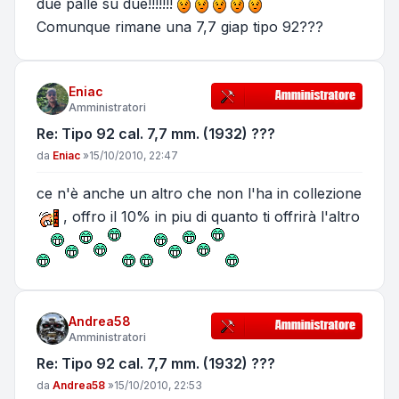
due palle su due!!!!!!!
Comunque rimane una 7,7 giap tipo 92???
Eniac
Amministratori
Re: Tipo 92 cal. 7,7 mm. (1932) ???
Messaggio
da
Eniac
»
15/10/2010, 22:47
ce n'è anche un altro che non l'ha in collezione
, offro il 10% in piu di quanto ti offrirà l'altro
Andrea58
Amministratori
Re: Tipo 92 cal. 7,7 mm. (1932) ???
Messaggio
da
Andrea58
»
15/10/2010, 22:53