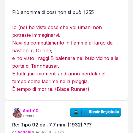
Più anonima di così non si può! [255
Io (ne) ho viste cose che voi umani non
potreste immaginarvi.
Navi da combattimento in fiamme al largo dei
bastioni di Orione;
e ho visto i raggi B balenare nel buio vicino alle
porte di Tannhauser.
E tutti quei momenti andranno perduti nel
tempo come lacrime nella pioggia.
È tempo di morire. (Blade Runner)
Aorta10
Utente
Re: Tipo 92 cal. 7,7 mm. (1932) ???
Messaggio
da
Aorta10
»
14/10/2010, 20:26