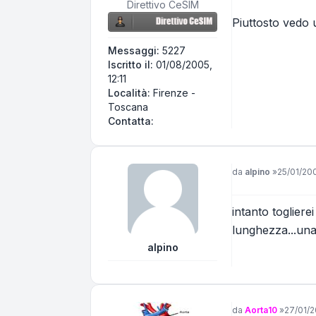
Direttivo CeSIM
Piuttosto vedo 
Messaggi:
5227
Iscritto il:
01/08/2005,
12:11
Località:
Firenze -
Toscana
Contatta Centerfire
Contatta:
Messaggio
da
alpino
»
25/01/20
intanto togliere
lunghezza...una
alpino
Messaggio
da
Aorta10
»
27/01/2