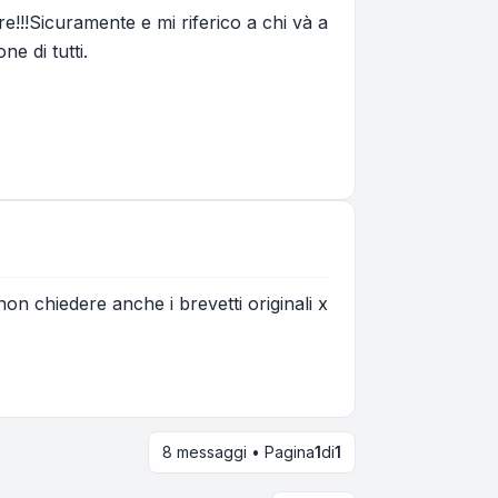
cire!!!Sicuramente e mi riferico a chi và a
e di tutti.
on chiedere anche i brevetti originali x
8 messaggi • Pagina
1
di
1