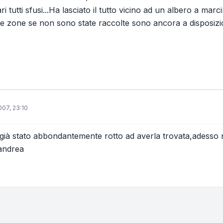
ari tutti sfusi...Ha lasciato il tutto vicino ad un albero a mar
le zone se non sono state raccolte sono ancora a disposizion
07, 23:10
 già stato abbondantemente rotto ad averla trovata,adesso n
 andrea
one e ordinamento