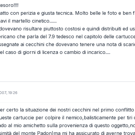
esoro!!!!
atto con perizia e giusta tecnica. Molto belle le foto e ben fa
i il martello cinetico......
i dovevano risultare piuttosto costosi e quindi distribuiti ed u
ricano che parla del 7.9 tedesco nel capitolo delle cartucce
segnate ai cecchini che dovevano tenere una nota di scaric
l caso di giorni di licenza o cambio di incarico....
007, 19:26
 certo la situazione dei nostri cecchini nel primo conflitt
este cartuccie per colpire il nemico,balisticamente per tiri
rado al mio amichetto sulla provenienza di questo oggetto,no
simità del monte Padon)ma mi ha assicurato di averne trov