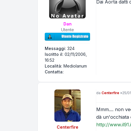
Dai Aorta datti d
Dan
Utente
Messaggi:
324
Iscritto il:
02/11/2006,
16:52
Località:
Mediolanum
Contatta Dan
Contatta:
Messaggio
da
Centerfire
»
25/0
Mmm.... non vedo
dà un'occhiata 
http://www.il91
Centerfire