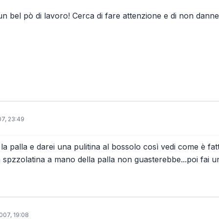
un bel pò di lavoro! Cerca di fare attenzione e di non danne
07, 23:49
i la palla e darei una pulitina al bossolo così vedi come è fatt
 spzzolatina a mano della palla non guasterebbe...poi fai un
007, 19:08