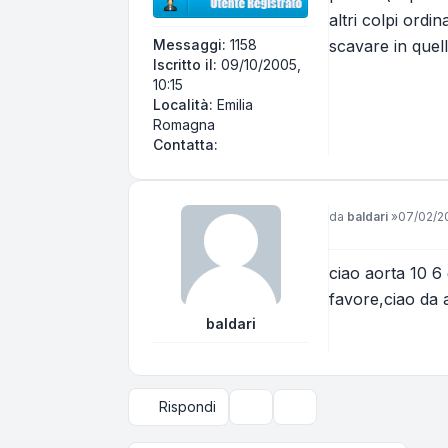
altri colpi ordin
scavare in quel
Messaggi:
1158
Iscritto il:
09/10/2005,
10:15
Località:
Emilia
Romagna
Contatta Aorta10
Contatta:
Messaggio
da
baldari
»
07/02/20
ciao aorta 10 6
favore,ciao da
baldari
Rispondi
Strumenti argomento
Opzioni di visualizzazi