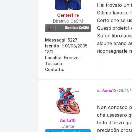
Hai trovato un t
Ottimo lavoro, f
Centerfire
Certo che se usav
Direttivo CeSIM
Questi proiettil
Su un libro ame
Messaggi:
5227
alcune erano as
Iscritto il:
01/08/2005,
riconsegnarle ne
12:11
Località:
Firenze -
Toscana
Contatta Centerfire
Contatta:
Messaggio
da
Aorta10
»
28/01/2
Non conosco per
che usassero qu
Aorta10
fatto il terzo g
Utente
preciso(in pros