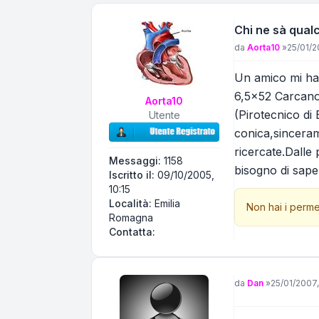
Chi ne sà qual
Messaggio
da
Aorta10
»
25/01/2
Un amico mi ha 
6,5x52 Carcano 
Aorta10
(Pirotecnico di
Utente
conica,sinceram
ricercate.Dalle
Messaggi:
1158
bisogno di sape
Iscritto il:
09/10/2005,
10:15
Località:
Emilia
Non hai i perme
Romagna
Contatta Aorta10
Contatta:
Messaggio
da
Dan
»
25/01/2007,