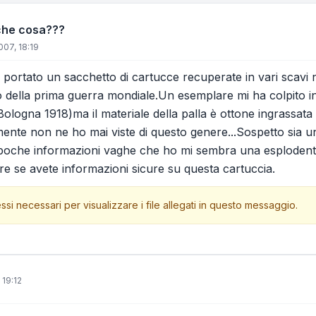
che cosa???
007, 18:19
portato un sacchetto di cartucce recuperate in vari scavi ne
della prima guerra mondiale.Un esemplare mi ha colpito in
 Bologna 1918)ma il materiale della palla è ottone ingrass
ente non ne ho mai viste di questo genere...Sospetto sia un
 poche informazioni vaghe che ho mi sembra una esplodente
re se avete informazioni sicure su questa cartuccia.
ssi necessari per visualizzare i file allegati in questo messaggio.
 19:12