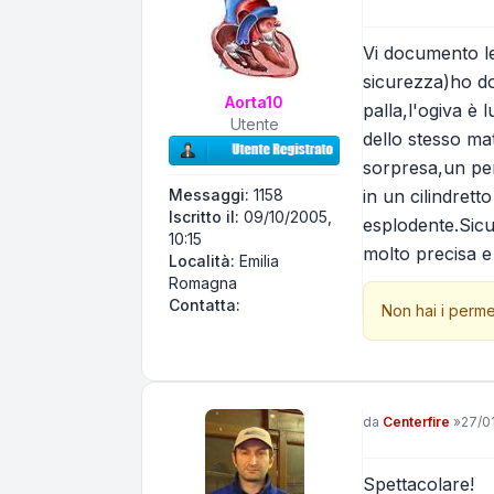
Vi documento le
sicurezza)ho do
Aorta10
palla,l'ogiva è 
Utente
dello stesso mat
sorpresa,un per
in un cilindrett
Messaggi:
1158
Iscritto il:
09/10/2005,
esplodente.Sicu
10:15
molto precisa e
Località:
Emilia
Romagna
Contatta Aorta10
Contatta:
Non hai i perme
Messaggio
da
Centerfire
»
27/0
Spettacolare!