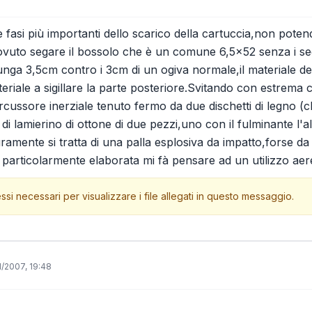
 fasi più importanti dello scarico della cartuccia,non potend
vuto segare il bossolo che è un comune 6,5x52 senza i seg
lunga 3,5cm contro i 3cm di un ogiva normale,il materiale de
eriale a sigillare la parte posteriore.Svitando con estrema c
cussore inerziale tenuto fermo da due dischetti di legno (
o di lamierino di ottone di due pezzi,uno con il fulminante l'a
ramente si tratta di una palla esplosiva da impatto,forse 
 particolarmente elaborata mi fà pensare ad un utilizzo aere
ssi necessari per visualizzare i file allegati in questo messaggio.
1/2007, 19:48