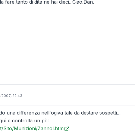
a fare,tanto di dita ne hai dieci...Ciao.Dan.
1/2007, 22:43
 una differenza nell'ogiva tale da destare sospetti...
quì e controlla un pò:
.it/Sito/Munizioni/Zannol.htm