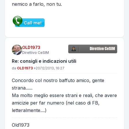
nemico a farlo, non tu.
OLD1973
Direttivo CeSIM
Re: consigli e indicazioni utili
Messaggio
da
OLD1973
»
20/12/2013, 16:27
Concordo col nostro baffuto amico, gente
strana......
Ma molto meglio essere strani e reali, che avere
amicizie per far numero (nel caso di FB,
letteralmente....)
Old1973