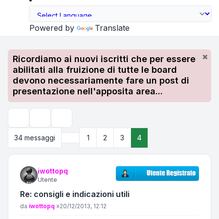
Powered by
Translate
Ricordiamo ai nuovi iscritti che per essere
abilitati alla fruizione di tutte le board
devono necessariamente fare un post di
presentazione nell'apposita area...
Strumenti argomento
Cerca
Precedente
34 messaggi
1
2
3
4
iwottopq
Utente
Re: consigli e indicazioni utili
Messaggio
da
iwottopq
»
20/12/2013, 12:12