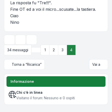
La risposta fu "Tre!!!".
Fine OT ed a voi il micro...scusate...la tastiera.
Ciao
Nino
Strumenti argomento
Opzioni di visualizzazione e ordinamento
Precedente
34 messaggi
1
2
3
4
Torna a “Ricarica”
Vai a
Informazione
Chi c’è in linea
Visitano il forum: Nessuno e 0 ospiti