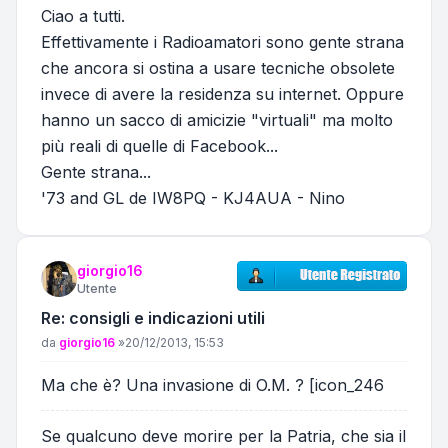
Ciao a tutti.
Effettivamente i Radioamatori sono gente strana
che ancora si ostina a usare tecniche obsolete
invece di avere la residenza su internet. Oppure
hanno un sacco di amicizie "virtuali" ma molto
più reali di quelle di Facebook...
Gente strana...
'73 and GL de IW8PQ - KJ4AUA - Nino
giorgio16
Utente
Re: consigli e indicazioni utili
Messaggio
da
giorgio16
»
20/12/2013, 15:53
Ma che è? Una invasione di O.M. ? [icon_246
Se qualcuno deve morire per la Patria, che sia il