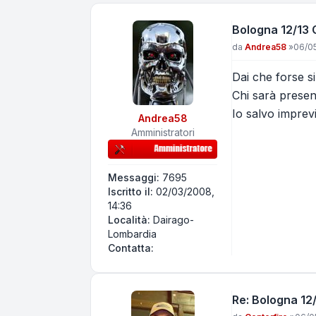
Bologna 12/13 G
Messaggio
da
Andrea58
»
06/05
Dai che forse s
Chi sarà prese
Io salvo imprevi
Andrea58
Amministratori
Messaggi:
7695
Iscritto il:
02/03/2008,
14:36
Località:
Dairago-
Lombardia
Contatta Andrea58
Contatta:
Re: Bologna 12/