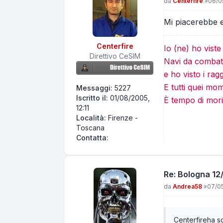
Messaggio
da
Centerfire
»
06/0
Mi piacerebbe es
Centerfire
Io (ne) ho vist
Direttivo CeSIM
Navi da combatt
e ho visto i rag
E tutti quei mo
Messaggi:
5227
Iscritto il:
01/08/2005,
È tempo di mori
12:11
Località:
Firenze -
Toscana
Contatta Centerfire
Contatta:
Re: Bologna 12/
Messaggio
da
Andrea58
»
07/05
Centerfire
ha sc