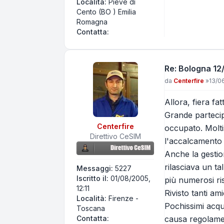
Località:
Pieve di
Cento (BO ) Emilia
Romagna
Contatta sven hassel
Contatta:
Re: Bologna 12/
Messaggio
da
Centerfire
»
13/06
Allora, fiera fat
Grande partecip
Centerfire
occupato. Molti
Direttivo CeSIM
l'accalcamento 
Anche la gestio
rilasciava un ta
Messaggi:
5227
Iscritto il:
01/08/2005,
più numerosi ris
12:11
Rivisto tanti a
Località:
Firenze -
Pochissimi acqui
Toscana
Contatta Centerfire
causa regolame
Contatta: