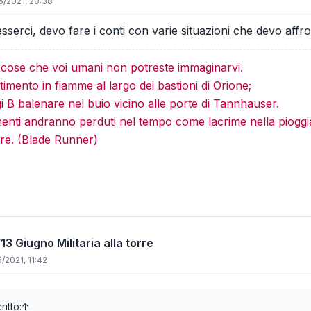
5/2021, 20:38
serci, devo fare i conti con varie situazioni che devo affron
e cose che voi umani non potreste immaginarvi.
imento in fiamme al largo dei bastioni di Orione;
gi B balenare nel buio vicino alle porte di Tannhauser.
menti andranno perduti nel tempo come lacrime nella pioggi
re. (Blade Runner)
13 Giugno Militaria alla torre
/2021, 11:42
ritto:
↑