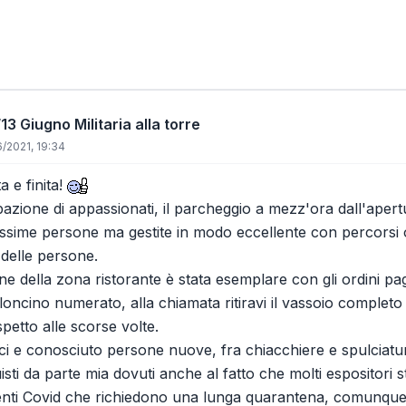
13 Giugno Militaria alla torre
/2021, 19:34
ta e finita!
azione di appassionati, il parcheggio a mezz'ora dall'ape
ssime persone ma gestite in modo eccellente con percorsi ob
delle persone.
ne della zona ristorante è stata esemplare con gli ordini p
lloncino numerato, alla chiamata ritiravi il vassoio completo 
petto alle scorse volte.
mici e conosciuto persone nuove, fra chiacchiere e spulciatur
sti da parte mia dovuti anche al fatto che molti espositori 
nti Covid che richiedono una lunga quarantena, comunque n