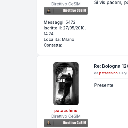
Si vis pacem, p
Direttivo CeSIM
Messaggi:
5472
Iscritto il:
27/05/2010,
14:24
Località:
Milano
Contatta OLD1973
Contatta:
Re: Bologna 12/
Messaggio
da
patacchino
»
07/0
Presente
patacchino
Direttivo CeSIM