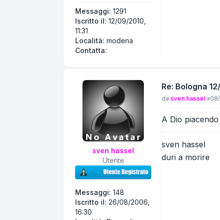
Messaggi:
1291
Iscritto il:
12/09/2010,
11:31
Località:
modena
Contatta patacchino
Contatta:
Re: Bologna 12/
Messaggio
da
sven hassel
»
08/
A Dio piacendo 
sven hassel
sven hassel
duri a morire
Utente
Messaggi:
148
Iscritto il:
26/08/2006,
16:30