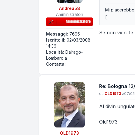
Andrea58
Mi piacerebbe e
Amministratori
[
Se non vieni te 
Messaggi:
7695
Iscritto il:
02/03/2008,
14:36
Località:
Dairago-
Lombardia
Contatta Andrea58
Contatta:
Re: Bologna 12/
Messaggio
da
OLD1973
»
07/05/
Al divin ungulat
Old1973
OLD1973