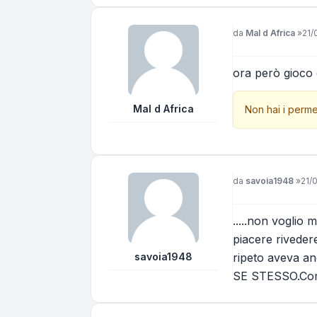
Messaggio
da
Mal d Africa
»
21/
ora però gioco 
Mal d Africa
Non hai i perme
Messaggio
da
savoia1948
»
21/
.....non voglio 
piacere riveder
savoia1948
ripeto aveva a
SE STESSO.Compl