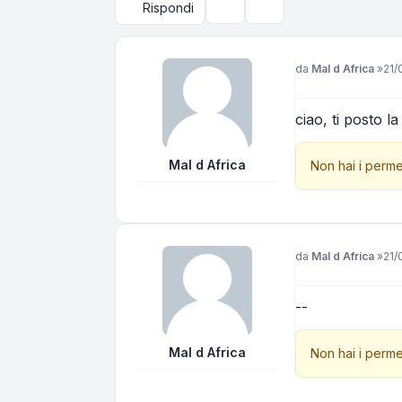
Rispondi
Strumenti argomento
Cerca
Messaggio
da
Mal d Africa
»
21/
ciao, ti posto la
Mal d Africa
Non hai i perme
Messaggio
da
Mal d Africa
»
21/
--
Mal d Africa
Non hai i perme