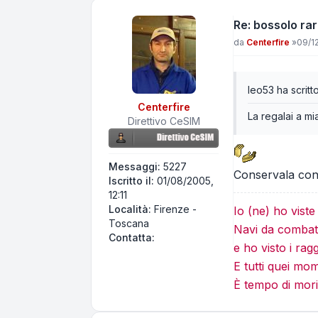
Re: bossolo rar
Messaggio
da
Centerfire
»
09/12
leo53 ha scritto
Centerfire
La regalai a mi
Direttivo CeSIM
Messaggi:
5227
Conservala con 
Iscritto il:
01/08/2005,
12:11
Località:
Firenze -
Io (ne) ho vist
Toscana
Navi da combatt
Contatta Centerfire
Contatta:
e ho visto i rag
E tutti quei mo
È tempo di mori