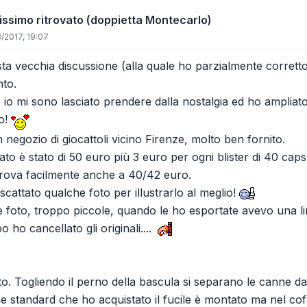
issimo ritrovato (doppietta Montecarlo)
/2017, 19:07
a vecchia discussione (alla quale ho parzialmente corretto il
to.
io mi sono lasciato prendere dalla nostalgia ed ho ampliato 
no!
 negozio di giocattoli vicino Firenze, molto ben fornito.
ato è stato di 50 euro più 3 euro per ogni blister di 40 cap
 trova facilmente anche a 40/42 euro.
cattato qualche foto per illustrarlo al meglio!
le foto, troppo piccole, quando le ho esportate avevo una l
o ho cancellato gli originali....
to. Togliendo il perno della bascula si separano le canne da
e standard che ho acquistato il fucile è montato ma nel cofa