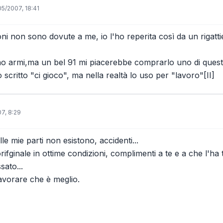
05/2007, 18:41
oni non sono dovute a me, io l'ho reperita così da un rigattie
no armi,ma un bel 91 mi piacerebbe comprarlo uno di questi g
scritto "ci gioco", ma nella realtà lo uso per "lavoro"[II]
7, 8:29
alle mie parti non esistono, accidenti...
rifginale in ottime condizioni, complimenti a te e a che l'ha 
sato...
lavorare che è meglio.