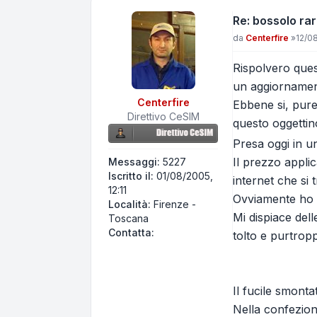
Re: bossolo rar
Messaggio
da
Centerfire
»
12/08
Rispolvero quest
un aggiornamen
Centerfire
Ebbene si, pure 
Direttivo CeSIM
questo oggetti
Presa oggi in un
Il prezzo applic
Messaggi:
5227
Iscritto il:
01/08/2005,
internet che si
12:11
Ovviamente ho s
Località:
Firenze -
Mi dispiace del
Toscana
Contatta Centerfire
Contatta:
tolto e purtropp
Il fucile smonta
Nella confezion