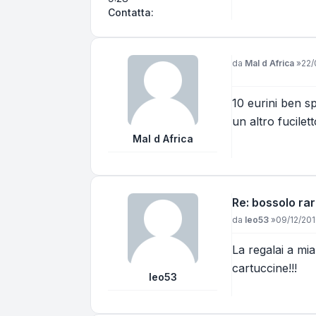
Contatta giove
Contatta:
Messaggio
da
Mal d Africa
»
22/
10 eurini ben s
un altro fucilett
Mal d Africa
Re: bossolo rar
Messaggio
da
leo53
»
09/12/201
La regalai a mia
cartuccine!!!
leo53