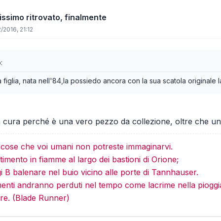
issimo ritrovato, finalmente
/2016, 21:12
:
a figlia, nata nell'84,la possiedo ancora con la sua scatola originale 
cura perché è una vero pezzo da collezione, oltre che un ar
e cose che voi umani non potreste immaginarvi.
imento in fiamme al largo dei bastioni di Orione;
gi B balenare nel buio vicino alle porte di Tannhauser.
menti andranno perduti nel tempo come lacrime nella pioggi
re. (Blade Runner)