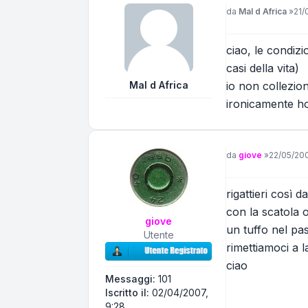
Messaggio
da
Mal d Africa
»
21/
ciao, le condizi
casi della vita)
Mal d Africa
io non collezio
ironicamente ho 
Messaggio
da
giove
»
22/05/200
rigattieri così d
con la scatola o
giove
un tuffo nel pas
Utente
rimettiamoci a 
ciao
Messaggi:
101
Iscritto il:
02/04/2007,
9:28