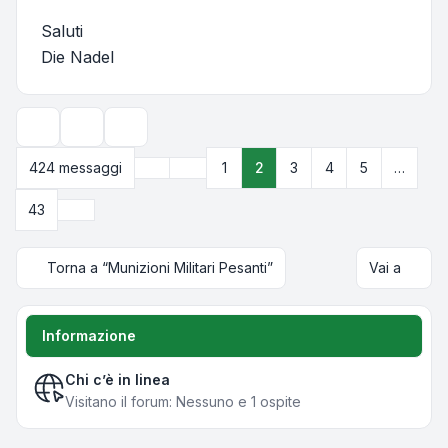
Saluti
Die Nadel
Strumenti argomento
Opzioni di visualizzazione e ordinamento
Precedente
424 messaggi
1
2
3
4
5
…
Pagina
2
di
43
Prossimo
43
Torna a “Munizioni Militari Pesanti”
Vai a
Informazione
Chi c’è in linea
Visitano il forum: Nessuno e 1 ospite