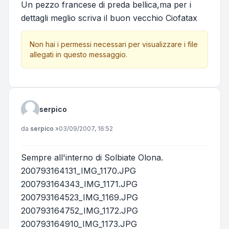
Un pezzo francese di preda bellica,ma per i
dettagli meglio scriva il buon vecchio Ciofatax
Non hai i permessi necessari per visualizzare i file
allegati in questo messaggio.
serpico
Messaggio
da
serpico
»
03/09/2007, 16:52
Sempre all'interno di Solbiate Olona.
200793164131_IMG_1170.JPG
200793164343_IMG_1171.JPG
200793164523_IMG_1169.JPG
200793164752_IMG_1172.JPG
200793164910_IMG_1173.JPG