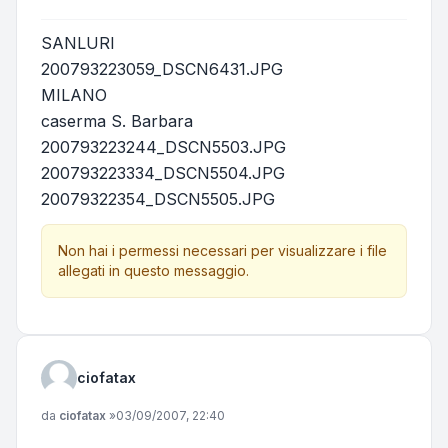
SANLURI
200793223059_DSCN6431.JPG
MILANO
caserma S. Barbara
200793223244_DSCN5503.JPG
200793223334_DSCN5504.JPG
20079322354_DSCN5505.JPG
Non hai i permessi necessari per visualizzare i file
allegati in questo messaggio.
ciofatax
Messaggio
da
ciofatax
»
03/09/2007, 22:40