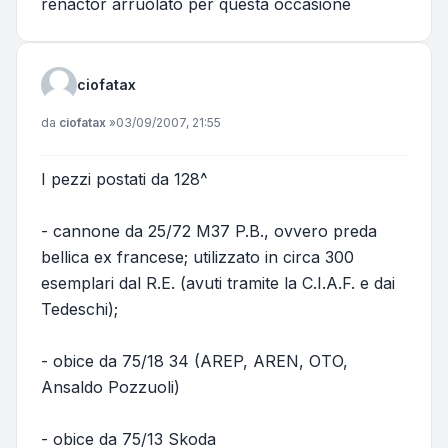
renactor arruolato per questa occasione
ciofatax
Messaggio
da
ciofatax
»
03/09/2007, 21:55
I pezzi postati da 128^
- cannone da 25/72 M37 P.B., ovvero preda
bellica ex francese; utilizzato in circa 300
esemplari dal R.E. (avuti tramite la C.I.A.F. e dai
Tedeschi);
- obice da 75/18 34 (AREP, AREN, OTO,
Ansaldo Pozzuoli)
- obice da 75/13 Skoda