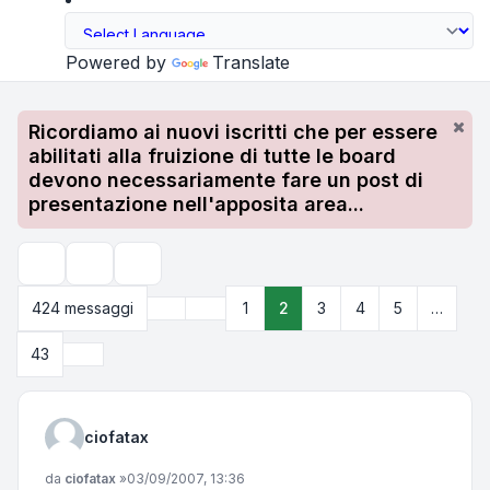
Powered by
Translate
Ricordiamo ai nuovi iscritti che per essere
abilitati alla fruizione di tutte le board
devono necessariamente fare un post di
presentazione nell'apposita area...
Strumenti argomento
Cerca
Precedente
424 messaggi
1
2
3
4
5
…
Pagina
2
di
43
Prossimo
43
ciofatax
Messaggio
da
ciofatax
»
03/09/2007, 13:36