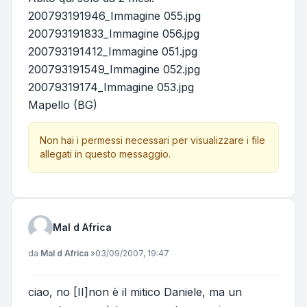
200793191946_Immagine 055.jpg
200793191833_Immagine 056.jpg
200793191412_Immagine 051.jpg
200793191549_Immagine 052.jpg
20079319174_Immagine 053.jpg
Mapello (BG)
Non hai i permessi necessari per visualizzare i file
allegati in questo messaggio.
Mal d Africa
Messaggio
da
Mal d Africa
»
03/09/2007, 19:47
ciao, no [II]non è il mitico Daniele, ma un