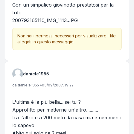
Con un simpatico giovinotto,prestatosi per la
foto.
200793165110_IMG_1113.JPG
Non hai i permessi necessari per visualizzare i file
allegati in questo messaggio.
daniele1955
Messaggio
da
daniele1955
»
03/09/2007, 19:22
L'ultima è la più bella....sei tu ?
Approfitto per metterne un'altro..........
fra l'altro è a 200 metri da casa mia e nemmeno
lo sapevo.
Abito qui solo da 2 mesi.