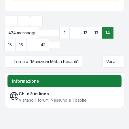
Strumenti argomento
Opzioni di visualizzazione e ordinamento
Precedente
424 messaggi
1
…
12
13
14
Pagina
14
di
43
Prossimo
15
16
…
43
Torna a “Munizioni Militari Pesanti”
Vai a
Informazione
Chi c’è in linea
Visitano il forum: Nessuno e 1 ospite