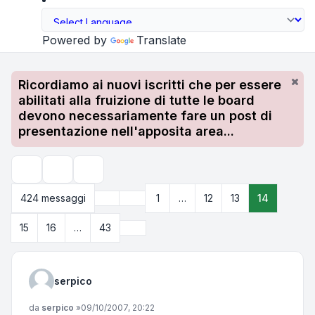
Powered by
Translate
Ricordiamo ai nuovi iscritti che per essere
abilitati alla fruizione di tutte le board
devono necessariamente fare un post di
presentazione nell'apposita area...
Strumenti argomento
Cerca
Precedente
424 messaggi
1
…
12
13
14
Pagina
14
di
43
Prossimo
15
16
…
43
serpico
Messaggio
da
serpico
»
09/10/2007, 20:22