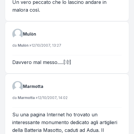
Un vero peccato che lo lascino andare in
malora così.
Mulòn
Messaggio
da
Mulòn
»
12/10/2007, 13:27
Davvero mal messo.....[:(!]
Marmotta
Messaggio
da
Marmotta
»
12/10/2007, 14:02
Su una pagina Internet ho trovato un
interessante monumento dedicato agli artiglieri
della
Batteria Masotto
, caduti ad Adua. Il