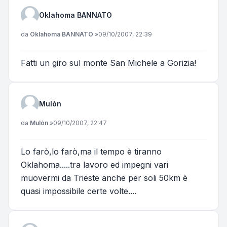
Oklahoma BANNATO
Messaggio
da
Oklahoma BANNATO
»
09/10/2007, 22:39
Fatti un giro sul monte San Michele a Gorizia!
Mulòn
Messaggio
da
Mulòn
»
09/10/2007, 22:47
Lo farò,lo farò,ma il tempo è tiranno
Oklahoma.....tra lavoro ed impegni vari
muovermi da Trieste anche per soli 50km è
quasi impossibile certe volte....