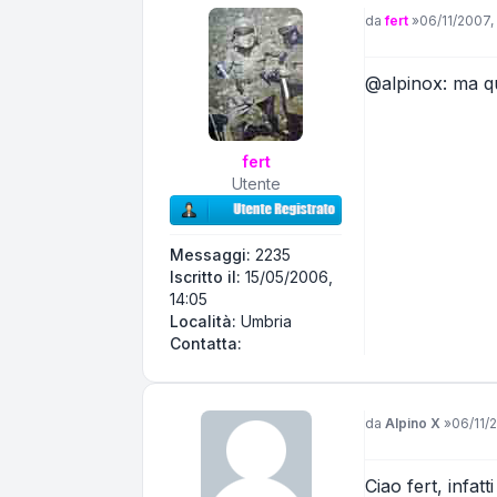
Messaggio
da
fert
»
06/11/2007,
@alpinox: ma qu
fert
Utente
Messaggi:
2235
Iscritto il:
15/05/2006,
14:05
Località:
Umbria
Contatta fert
Contatta:
Messaggio
da
Alpino X
»
06/11/2
Ciao fert, infa