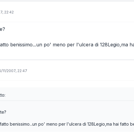
7, 22:42
e?
atto benissimo...un po' meno per l'ulcera di 128Legio,ma hai
5/11/2007, 22:47
to:
te?
atto benissimo...un po' meno per l'ulcera di 128Legio,ma hai fatto be