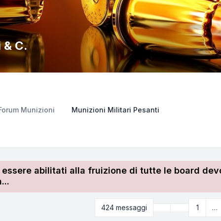
 & C.
Forum Munizioni
Munizioni Militari Pesanti
r essere abilitati alla fruizione di tutte le board 
...
Precedente
424 messaggi
1
…
Pagina
18
di
43