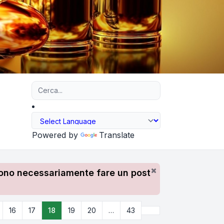
Ricerca avanzata
Powered by
Translate
devono necessariamente fare un post
Prossimo
16
17
18
19
20
…
43