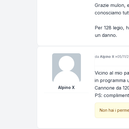
Grazie mulon, e
conosciamo tutti
Per 128 legio, 
un danno.
Messaggio
da
Alpino X
»
05/11/
Vicino al mio p
in programma un
Alpino X
Cannone da 12
PS: complimenti 
Non hai i perme