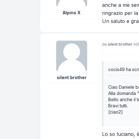
anche a me semb
Alpino X
ringrazio per l
Un saluto e gra
Messaggio
da
silent brother
»
0
cocis49 ha scri
silent brother
Ciao Daniele be
Alla domanda "
Bello anche il 
Bravi tutti.
[ciao2]
Lo so luciano, 