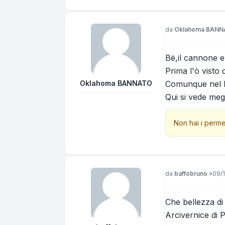
Messaggio
da
Oklahoma BAN
Bè,il cannone e
Prima l'ò visto
Oklahoma BANNATO
Comunque nel M
Qui si vede meg
Non hai i perme
Messaggio
da
baffobruno
»
09/1
Che bellezza di 
Arcivernice
di P