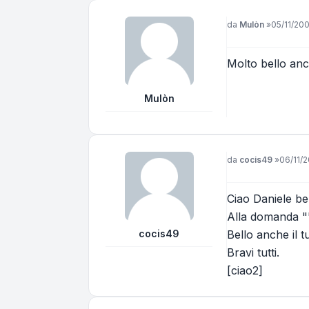
Messaggio
da
Mulòn
»
05/11/200
Molto bello anc
Mulòn
Messaggio
da
cocis49
»
06/11/2
Ciao Daniele bel
Alla domanda ""
cocis49
Bello anche il t
Bravi tutti.
[ciao2]