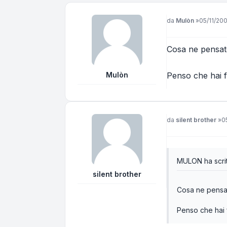
Messaggio
da
Mulòn
»
05/11/200
Cosa ne pensat
Mulòn
Penso che hai f
Messaggio
da
silent brother
»
0
MULON ha scrit
silent brother
Cosa ne pensa
Penso che hai f