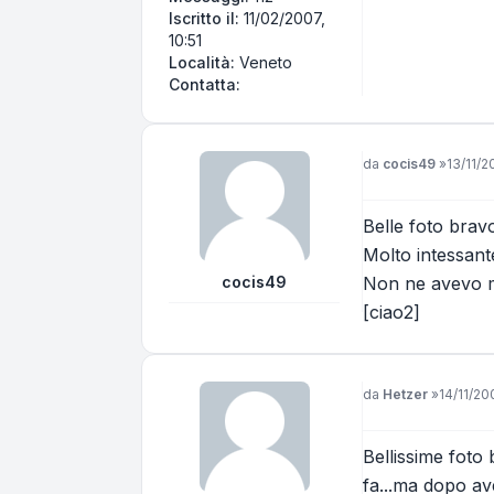
Iscritto il:
11/02/2007,
10:51
Località:
Veneto
Contatta frasche
Contatta:
Messaggio
da
cocis49
»
13/11/2
Belle foto brav
Molto intessante
cocis49
Non ne avevo ma
[ciao2]
Messaggio
da
Hetzer
»
14/11/200
Bellissime foto 
fa...ma dopo ave