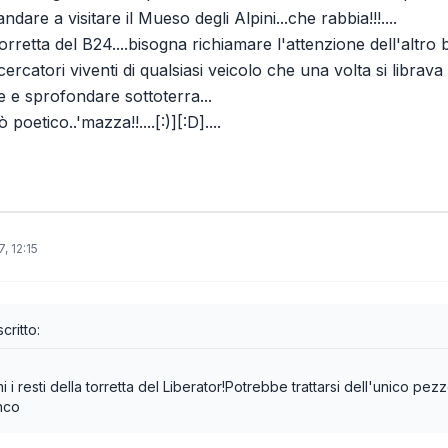
i andare a visitare il Mueso degli Alpini...che rabbia!!!....
orretta del B24....bisogna richiamare l'attenzione dell'altro
cercatori viventi di qualsiasi veicolo che una volta si librava 
e e sprofondare sottoterra...
 poetico..'mazza!!....[:)][:D]....
, 12:15
critto:
i i resti della torretta del Liberator!Potrebbe trattarsi dell'unico pezzo
nco