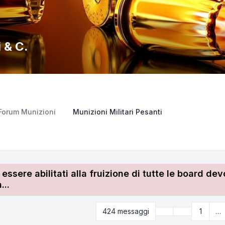
 & C.
Forum Munizioni
Munizioni Militari Pesanti
r essere abilitati alla fruizione di tutte le board 
...
Precedente
424 messaggi
1
…
Pagina
20
di
43