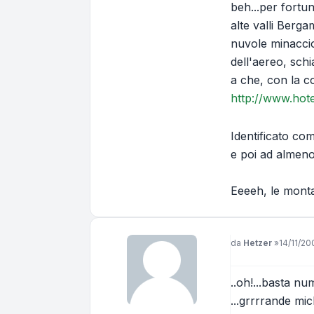
beh...per fortun
alte valli Berg
nuvole minaccio
dell'aereo, schi
a che, con la co
http://www.hote
Identificato com
e poi ad almeno
Eeeeh, le monta
Messaggio
da
Hetzer
»
14/11/20
..oh!...basta num
...grrrrande mic