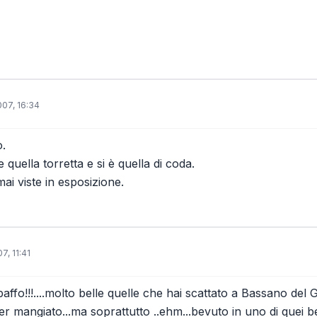
007, 16:34
o.
 quella torretta e si è quella di coda.
i viste in esposizione.
7, 11:41
baffo!!!....molto belle quelle che hai scattato a Bassano de
r mangiato...ma soprattutto ..ehm...bevuto in uno di quei bei 