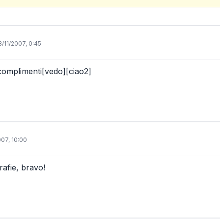
3/11/2007, 0:45
 complimenti[vedo][ciao2]
007, 10:00
afie, bravo!