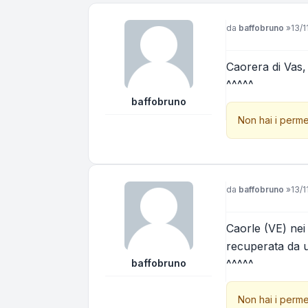
Messaggio
da
baffobruno
»
13/1
Caorera di Vas,
^^^^^
baffobruno
Non hai i perme
Messaggio
da
baffobruno
»
13/1
Caorle (VE) nei
recuperata da 
baffobruno
^^^^^
Non hai i perme