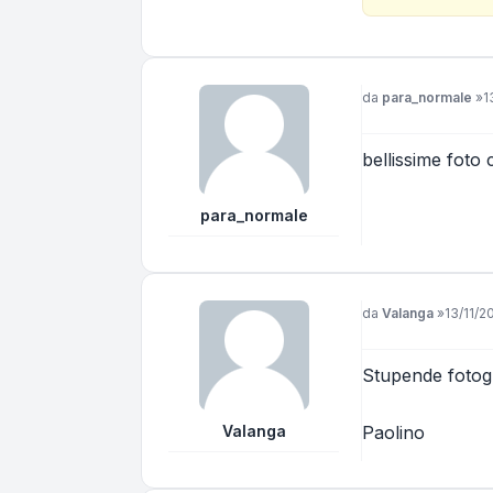
Messaggio
da
para_normale
»
1
bellissime foto
para_normale
Messaggio
da
Valanga
»
13/11/2
Stupende fotogr
Valanga
Paolino