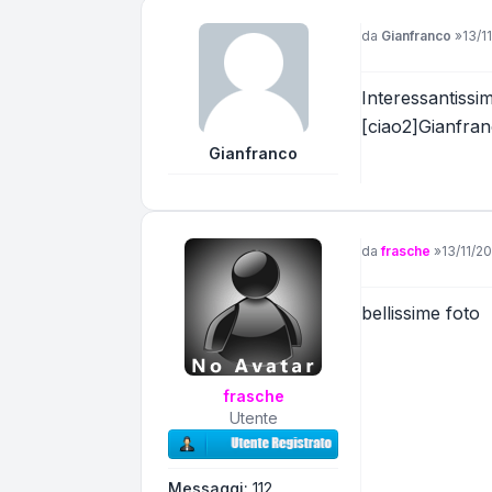
Messaggio
da
Gianfranco
»
13/1
Interessantissimi
[ciao2]Gianfra
Gianfranco
Messaggio
da
frasche
»
13/11/2
bellissime foto
frasche
Utente
Messaggi:
112