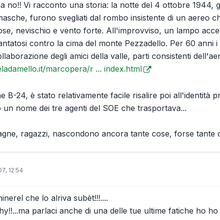
a no!! Vi racconto una storia: la notte del 4 ottobre 1944, g
amasche, furono svegliati dal rombo insistente di un aereo c
se, nevischio e vento forte. All'improvviso, un lampo acc
antatosi contro la cima del monte Pezzadello. Per 60 anni i n
llaborazione degli amici della valle, parti consistenti dell'a
ladamello.it/marcopera/r ... index.html
e B-24, è stato relativamente facile risalire poi all'identità 
 un nome dei tre agenti del SOE che trasportava...
gne, ragazzi, nascondono ancora tante cose, forse tante q
07, 12:54
inerel che lo alriva subèt!!!....
hy!!...ma parlaci anche di una delle tue ultime fatiche ho ho