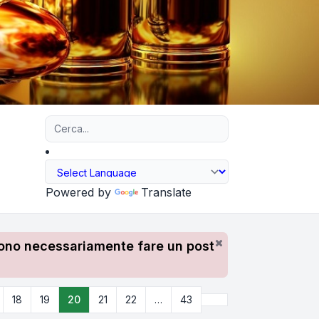
Ricerca avanzata
Powered by
Translate
devono necessariamente fare un post
Prossimo
18
19
20
21
22
…
43