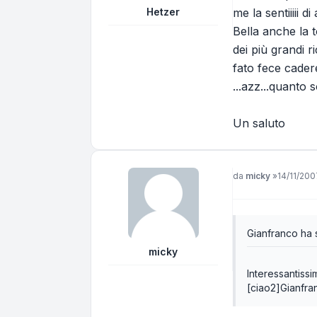
Hetzer
me la sentiiiii d
Bella anche la t
dei più grandi ri
fato fece cader
...azz...quanto sò
Un saluto
Messaggio
da
micky
»
14/11/2007
Gianfranco ha s
micky
Interessantissim
[ciao2]Gianfra