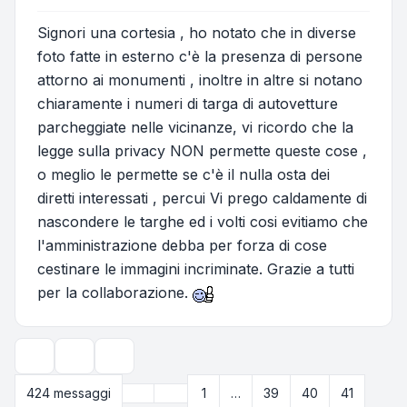
Signori una cortesia , ho notato che in diverse
foto fatte in esterno c'è la presenza di persone
attorno ai monumenti , inoltre in altre si notano
chiaramente i numeri di targa di autovetture
parcheggiate nelle vicinanze, vi ricordo che la
legge sulla privacy NON permette queste cose ,
o meglio le permette se c'è il nulla osta dei
diretti interessati , percui Vi prego caldamente di
nascondere le targhe ed i volti cosi evitiamo che
l'amministrazione debba per forza di cose
cestinare le immagini incriminate. Grazie a tutti
per la collaborazione.
Strumenti argomento
Opzioni di visualizzazione e ordinamento
Precedente
424 messaggi
1
…
39
40
41
Pagina
43
di
43