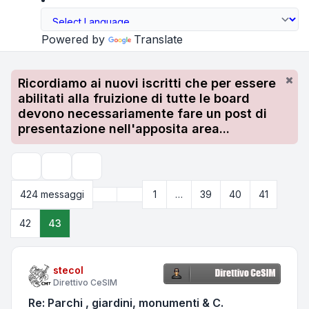
Powered by
Translate
Ricordiamo ai nuovi iscritti che per essere
abilitati alla fruizione di tutte le board
devono necessariamente fare un post di
presentazione nell'apposita area...
Strumenti argomento
Cerca
Precedente
424 messaggi
1
…
39
40
41
Pagina
43
di
43
42
43
stecol
Direttivo CeSIM
Re: Parchi , giardini, monumenti & C.