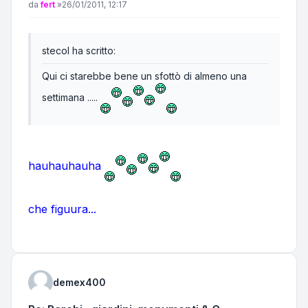
Messaggio
da
fert
»
26/01/2011, 12:17
stecol ha scritto:
Qui ci starebbe bene un sfottò di almeno una
settimana .....
hauhauhauha
che figuura...
demex400