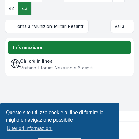
42
43
Torna a “Munizioni Militari Pesanti”
Vai a
Informazione
Chi c’è in linea
Visitano il forum: Nessuno e 6 ospiti
Questo sito utilizza cookie al fine di fornire la
migliore navigazione possibile
Ulteriori informazioni
Creato da
phpBB
® Forum Software © phpBB Limited •
Design by
Leenoz.com