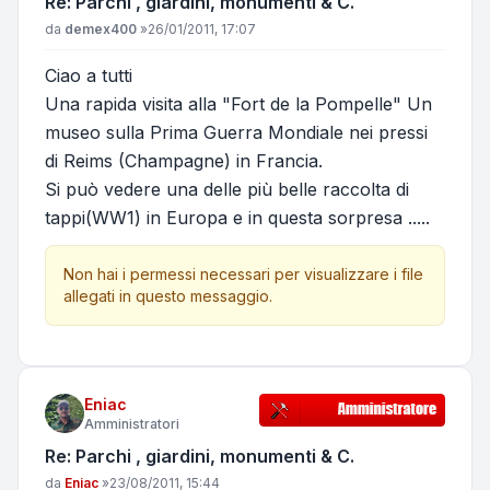
Re: Parchi , giardini, monumenti & C.
Messaggio
da
demex400
»
26/01/2011, 17:07
Ciao a tutti
Una rapida visita alla "Fort de la Pompelle" Un
museo sulla Prima Guerra Mondiale nei pressi
di Reims (Champagne) in Francia.
Si può vedere una delle più belle raccolta di
tappi(WW1) in Europa e in questa sorpresa .....
Non hai i permessi necessari per visualizzare i file
allegati in questo messaggio.
Eniac
Amministratori
Re: Parchi , giardini, monumenti & C.
Messaggio
da
Eniac
»
23/08/2011, 15:44