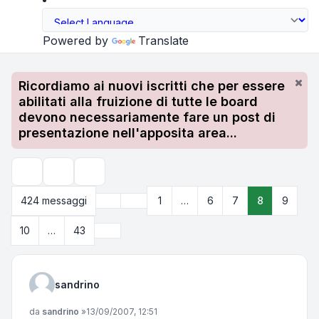
Powered by
Translate
Ricordiamo ai nuovi iscritti che per essere
abilitati alla fruizione di tutte le board
devono necessariamente fare un post di
presentazione nell'apposita area...
Strumenti argomento
Cerca
Precedente
424 messaggi
1
…
6
7
8
9
Pagina
8
di
43
Prossimo
10
…
43
sandrino
Messaggio
da
sandrino
»
13/09/2007, 12:51