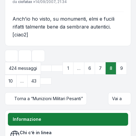
Messaggio
da
ciofatax
»
14/09/2007, 21:34
Anch'io ho visto, su monumenti, elmi e fucili
rifatti talmente bene da sembrare autentici.
[ciao2]
Strumenti argomento
Opzioni di visualizzazione e ordinamento
Precedente
424 messaggi
1
…
6
7
8
9
Pagina
8
di
43
Prossimo
10
…
43
Torna a “Munizioni Militari Pesanti”
Vai a
Informazione
Chi c’è in linea