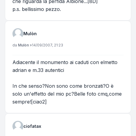
che riguarda la perfida Albione...[8D]
p.s. bellissimo pezzo.
Mulòn
Messaggio
da
Mulòn
»
14/09/2007, 21:23
Adiacente il monumento ai caduti con elmetto
adrian e m.33 autentici
In che senso?Non sono come bronzati?O è
solo un'effetto del mio pc?Belle foto cmq,come
sempre![ciao2]
ciofatax