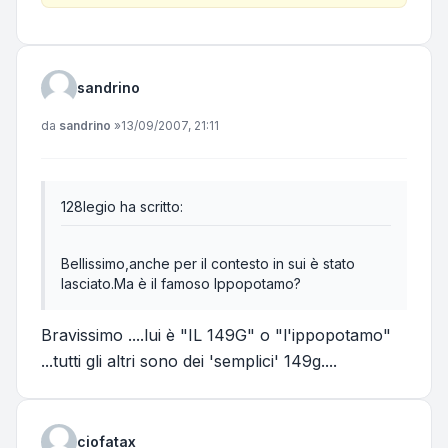
sandrino
Messaggio
da
sandrino
»
13/09/2007, 21:11
128legio ha scritto:
Bellissimo,anche per il contesto in sui è stato
lasciato.Ma è il famoso Ippopotamo?
Bravissimo ....lui è "IL 149G" o "l'ippopotamo"
...tutti gli altri sono dei 'semplici' 149g....
ciofatax