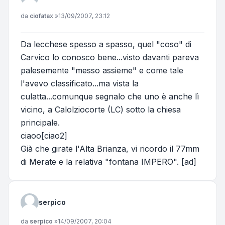
Messaggio
da
ciofatax
»
13/09/2007, 23:12
Da lecchese spesso a spasso, quel "coso" di
Carvico lo conosco bene...visto davanti pareva
palesemente "messo assieme" e come tale
l'avevo classificato...ma vista la
culatta...comunque segnalo che uno è anche lì
vicino, a Calolziocorte (LC) sotto la chiesa
principale.
ciaoo[ciao2]
Già che girate l'Alta Brianza, vi ricordo il 77mm
di Merate e la relativa "fontana IMPERO". [ad]
serpico
Messaggio
da
serpico
»
14/09/2007, 20:04