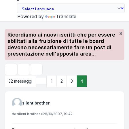
Powered by
Translate
Ricordiamo ai nuovi iscritti che per essere
abilitati alla fruizione di tutte le board
devono necessariamente fare un post di
presentazione nell'apposita area...
Strumenti argomento
Cerca
Precedente
32 messaggi
1
2
3
4
silent brother
Messaggio
da
silent brother
»
28/10/2007, 19:42