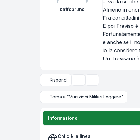
... va da sè che
baffobruno
Almeno in onore
Fra concittadini 
E poi Treviso è
Fortunatamente 
e anche se il no
io la considero t
Un Trevisano 
Rispondi
Strumenti argomento
Opzioni di visualizzazi
Torna a “Munizioni Militari Leggere”
Informazione
Chi c’è in linea