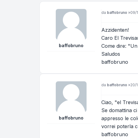
Messaggio
da
baffobruno
»
09/1
Azzidenten!
Caro El Trevisan
baffobruno
Come dire: "Un 
Saludos
baffobruno
Messaggio
da
baffobruno
»
20/1
Ciao, "el Trevis
Se domattina ci
baffobruno
appresso le co
vorrei poterla 
baffobruno