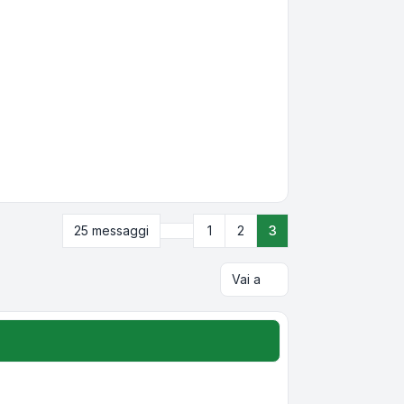
Precedente
25 messaggi
1
2
3
Vai a