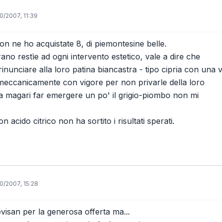
0/2007, 11:39
son ne ho acquistate 8, di piemontesine belle.
no restìe ad ogni intervento estetico, vale a dire che
inunciare alla loro patina biancastra - tipo cipria con una 
meccanicamente con vigore per non privarle della loro
ma magari far emergere un po' il grigio-piombo non mi
n acido citrico non ha sortito i risultati sperati.
0/2007, 15:28
evisan per la generosa offerta ma...