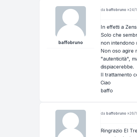
Messaggio
da
baffobruno
»
24/1
In effetti a Zen
Solo che sembra
baffobruno
non intendono r
Non oso agire 
"autenticità", 
dispiacerebbe.
Il trattamento co
Ciao
baffo
Messaggio
da
baffobruno
»
26/1
Ringrazio El Tr