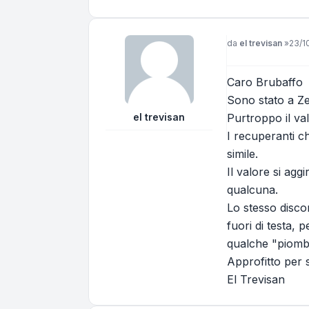
Messaggio
da
el trevisan
»
23/1
Caro Brubaffo
Sono stato a Ze
el trevisan
Purtroppo il va
I recuperanti c
simile.
Il valore si agg
qualcuna.
Lo stesso disco
fuori di testa, 
qualche "piomb
Approfitto per sa
El Trevisan