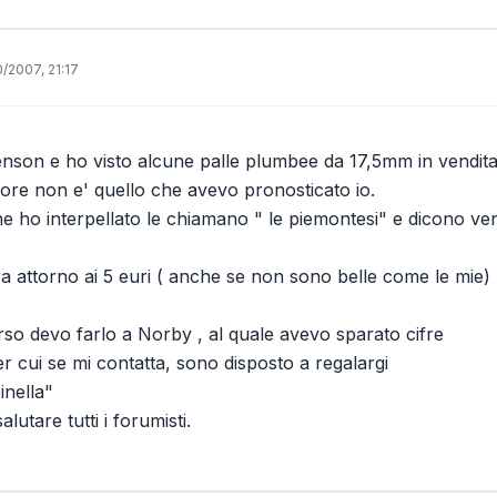
0/2007, 21:17
nson e ho visto alcune palle plumbee da 17,5mm in vendita
lore non e' quello che avevo pronosticato io.
he ho interpellato le chiamano " le piemontesi" e dicono v
ira attorno ai 5 euri ( anche se non sono belle come le mie)
rso devo farlo a Norby , al quale avevo sparato cifre
per cui se mi contatta, sono disposto a regalargi
inella"
lutare tutti i forumisti.