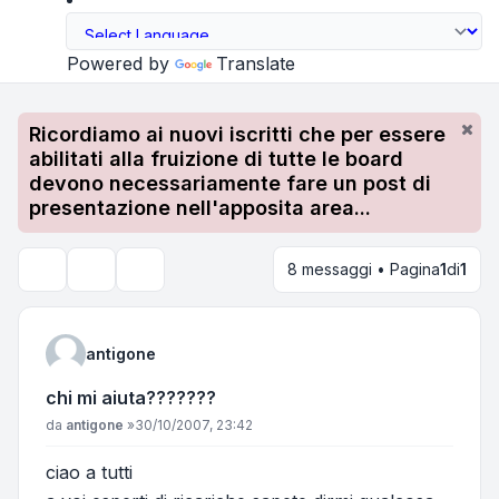
Powered by
Translate
Ricordiamo ai nuovi iscritti che per essere
abilitati alla fruizione di tutte le board
devono necessariamente fare un post di
presentazione nell'apposita area...
8 messaggi • Pagina
1
di
1
Strumenti argomento
Cerca
antigone
chi mi aiuta???????
Messaggio
da
antigone
»
30/10/2007, 23:42
ciao a tutti