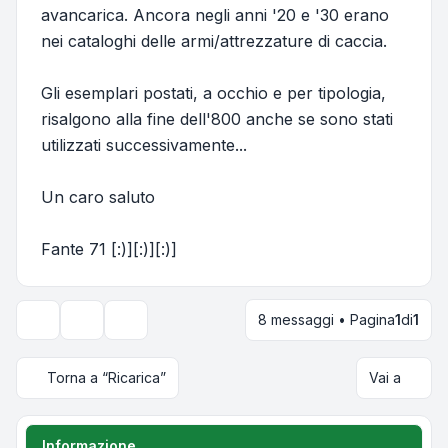
avancarica. Ancora negli anni '20 e '30 erano
nei cataloghi delle armi/attrezzature di caccia.
Gli esemplari postati, a occhio e per tipologia,
risalgono alla fine dell'800 anche se sono stati
utilizzati successivamente...
Un caro saluto
Fante 71 [:)][:)][:)]
8 messaggi • Pagina
1
di
1
Strumenti argomento
Opzioni di visualizzazione e ordinamento
Torna a “Ricarica”
Vai a
Informazione