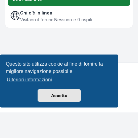
Chi c’è in linea
Visitano il forum: Nessuno e 0 ospiti
Questo sito utilizza cookie al fine di fornire la
migliore navigazione possibile
Ulteriori informazioni
Creato da
phpBB
® Forum Software © phpBB Limited •
Design by
Leenoz.com
Traduzione Italiana
phpBB-Italia.it
Accetto
Privacy
|
Condizioni
|
Tutti gli orari sono
UTC+02:00