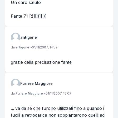
Un caro saluto
Fante 71 [:)][:)][:)]
antigone
Messaggio
da
antigone
»
01/11/2007, 14:52
grazie della precisazione fante
Furiere Maggiore
Messaggio
da
Furiere Maggiore
»
01/11/2007, 15:07
... va da sé che furono utilizzati fino a quando i
fucili a retrocarica non soppiantarono quelli ad