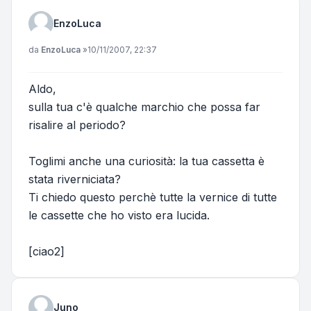
EnzoLuca
Messaggio
da
EnzoLuca
»
10/11/2007, 22:37
Aldo,
sulla tua c'è qualche marchio che possa far
risalire al periodo?
Toglimi anche una curiosità: la tua cassetta è
stata riverniciata?
Ti chiedo questo perchè tutte la vernice di tutte
le cassette che ho visto era lucida.
[ciao2]
Juno