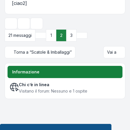
[ciao2]
Strumenti argomento
Opzioni di visualizzazione e ordinamento
Precedente
Prossimo
21 messaggi
1
2
3
Torna a “Scatole & Imballaggi”
Vai a
Informazione
Chi c’è in linea
Visitano il forum: Nessuno e 1 ospite