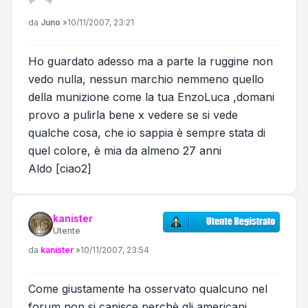
Messaggio
da
Juno
»
10/11/2007, 23:21
Ho guardato adesso ma a parte la ruggine non
vedo nulla, nessun marchio nemmeno quello
della munizione come la tua EnzoLuca ,domani
provo a pulirla bene x vedere se si vede
qualche cosa, che io sappia è sempre stata di
quel colore, è mia da almeno 27 anni
Aldo [ciao2]
kanister
Utente
Messaggio
da
kanister
»
10/11/2007, 23:54
Come giustamente ha osservato qualcuno nel
forum non si capisce perchè gli americani