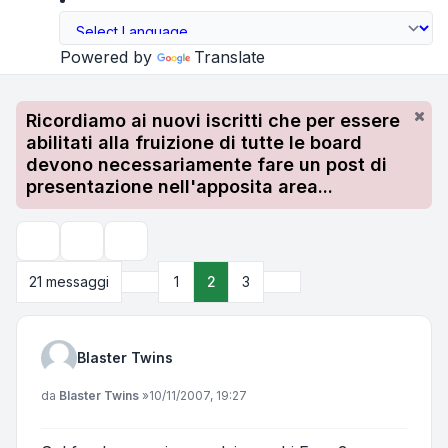
Powered by
Translate
Ricordiamo ai nuovi iscritti che per essere
abilitati alla fruizione di tutte le board
devono necessariamente fare un post di
presentazione nell'apposita area...
Strumenti argomento
Cerca
Precedente
Prossimo
21 messaggi
1
2
3
Blaster Twins
Messaggio
da
Blaster Twins
»
10/11/2007, 19:27