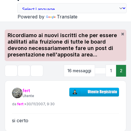
Powered by
Translate
Ricordiamo ai nuovi iscritti che per essere
abilitati alla fruizione di tutte le board
devono necessariamente fare un post di
presentazione nell'apposita area...
Precedente
16 messaggi
1
2
Strumenti argomento
Cerca
fert
Utente
Messaggio
da
fert
»
30/11/2007, 9:30
si certo