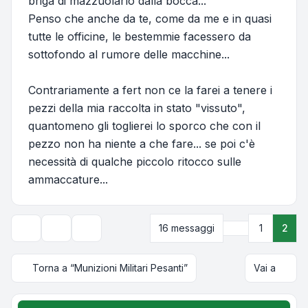
briga di mazzuolarlo dalla bocca...
Penso che anche da te, come da me e in quasi
tutte le officine, le bestemmie facessero da
sottofondo al rumore delle macchine...
Contrariamente a fert non ce la farei a tenere i
pezzi della mia raccolta in stato "vissuto",
quantomeno gli toglierei lo sporco che con il
pezzo non ha niente a che fare... se poi c'è
necessità di qualche piccolo ritocco sulle
ammaccature...
Precedente
16 messaggi
1
2
Strumenti argomento
Opzioni di visualizzazione e ordinamento
Torna a “Munizioni Militari Pesanti”
Vai a