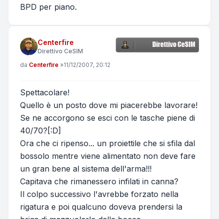
BPD per piano.
Centerfire
Direttivo CeSIM
Messaggio
da
Centerfire
»
11/12/2007, 20:12
Spettacolare!
Quello è un posto dove mi piacerebbe lavorare!
Se ne accorgono se esci con le tasche piene di
40/70?[:D]
Ora che ci ripenso... un proiettile che si sfila dal
bossolo mentre viene alimentato non deve fare
un gran bene al sistema dell'arma!!!
Capitava che rimanessero infilati in canna?
Il colpo successivo l'avrebbe forzato nella
rigatura e poi qualcuno doveva prendersi la