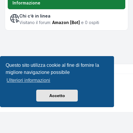
Informazione
Chi c’è in linea
Visitano il forum:
Amazon [Bot]
e 0 ospiti
Questo sito utilizza cookie al fine di fornire la
migliore navigazione possibile
Ulteriori informazioni
Creato da
phpBB
® Forum Software © phpBB Limited •
Design by
Leenoz.com
Traduzione Italiana
phpBB-Italia.it
Accetto
Privacy
|
Condizioni
|
Tutti gli orari sono
UTC+02:00