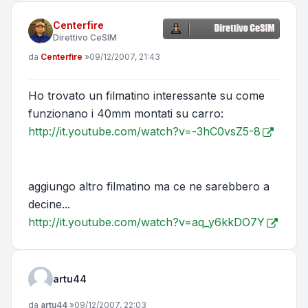
Centerfire
Direttivo CeSIM
Messaggio
da
Centerfire
»
09/12/2007, 21:43
Ho trovato un filmatino interessante su come
funzionano i 40mm montati su carro:
http://it.youtube.com/watch?v=-3hC0vsZ5-8
aggiungo altro filmatino ma ce ne sarebbero a
decine...
http://it.youtube.com/watch?v=aq_y6kkDO7Y
artu44
Messaggio
da
artu44
»
09/12/2007, 22:03