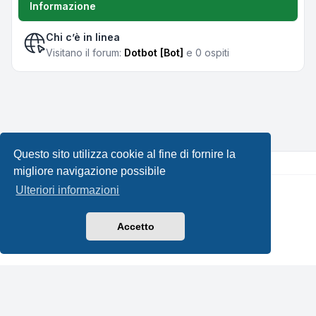
Informazione
Chi c’è in linea
Visitano il forum:
Dotbot [Bot]
e 0 ospiti
Questo sito utilizza cookie al fine di fornire la
migliore navigazione possibile
Ulteriori informazioni
Creato da
phpBB
® Forum Software © phpBB Limited •
Design by
Leenoz.com
Traduzione Italiana
phpBB-Italia.it
Accetto
Privacy
|
Condizioni
|
Tutti gli orari sono
UTC+02:00