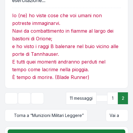
esercitazione...
Io (ne) ho viste cose che voi umani non
potreste immaginarvi.
Navi da combattimento in fiamme al largo dei
bastioni di Orione;
e ho visto i raggi B balenare nel buio vicino alle
porte di Tannhauser.
E tutti quei momenti andranno perduti nel
tempo come lacrime nella pioggia.
È tempo di morire. (Blade Runner)
Precedente
11 messaggi
1
2
Strumenti argomento
Opzioni di visualizzazione e ordinamento
Torna a “Munizioni Militari Leggere”
Vai a