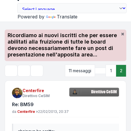
Powered by
Translate
Ricordiamo ai nuovi iscritti che per essere
abilitati alla fruizione di tutte le board
devono necessariamente fare un post di
presentazione nell'apposita area...
Precedente
11 messaggi
1
2
Strumenti argomento
Cerca
Centerfire
Direttivo CeSIM
Re: BM59
Messaggio
da
Centerfire
»
22/02/2013, 20:37