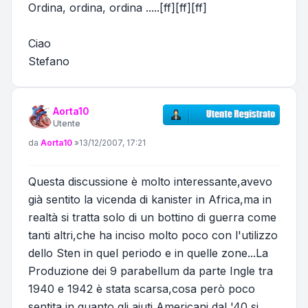
Ordina, ordina, ordina .....[ff][ff][ff]
Ciao
Stefano
Aorta10
Utente
Messaggio
da
Aorta10
»
13/12/2007, 17:21
Questa discussione è molto interessante,avevo
già sentito la vicenda di kanister in Africa,ma in
realtà si tratta solo di un bottino di guerra come
tanti altri,che ha inciso molto poco con l'utilizzo
dello Sten in quel periodo e in quelle zone...La
Produzione dei 9 parabellum da parte Ingle tra
1940 e 1942 è stata scarsa,cosa però poco
sentita in quanto gli aiuti Americani dal '40 si