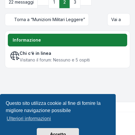
Precedente
Prossimo
22 messaggi
1
2
3
Torna a “Munizioni Militari Leggere”
Vai a
Informazione
Chi c’è in linea
Visitano il forum: Nessuno e 5 ospiti
Questo sito utilizza cookie al fine di fornire la
migliore navigazione possibile
Ulteriori informazioni
Creato da
phpBB
® Forum Software © phpBB Limited •
Design by
Leenoz.com
Traduzione Italiana
phpBB-Italia.it
Accetto