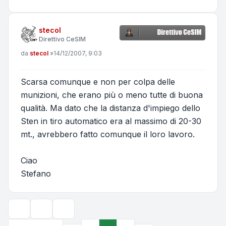
stecol
Direttivo CeSIM
Messaggio
da
stecol
»
14/12/2007, 9:03
Scarsa comunque e non per colpa delle
munizioni, che erano più o meno tutte di buona
qualità. Ma dato che la distanza d'impiego dello
Sten in tiro automatico era al massimo di 20-30
mt., avrebbero fatto comunque il loro lavoro.
Ciao
Stefano
Strumenti argomento
Opzioni di visualizzazione e ordinamento