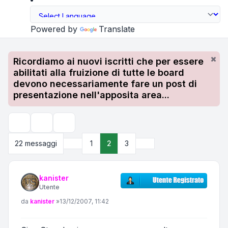
Powered by
Translate
Ricordiamo ai nuovi iscritti che per essere
abilitati alla fruizione di tutte le board
devono necessariamente fare un post di
presentazione nell'apposita area...
Strumenti argomento
Cerca
Precedente
Prossimo
22 messaggi
1
2
3
kanister
Utente
Messaggio
da
kanister
»
13/12/2007, 11:42