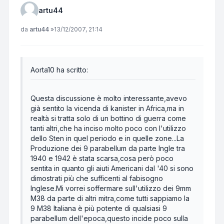
artu44
Messaggio
da
artu44
»
13/12/2007, 21:14
Aorta10 ha scritto:
Questa discussione è molto interessante,avevo
già sentito la vicenda di kanister in Africa,ma in
realtà si tratta solo di un bottino di guerra come
tanti altri,che ha inciso molto poco con l'utilizzo
dello Sten in quel periodo e in quelle zone...La
Produzione dei 9 parabellum da parte Ingle tra
1940 e 1942 è stata scarsa,cosa però poco
sentita in quanto gli aiuti Americani dal '40 si sono
dimostrati più che sufficenti al fabisogno
Inglese.Mi vorrei soffermare sull'utilizzo dei 9mm
M38 da parte di altri mitra,come tutti sappiamo la
9 M38 Italiana è più potente di qualsiasi 9
parabellum dell'epoca,questo incide poco sulla