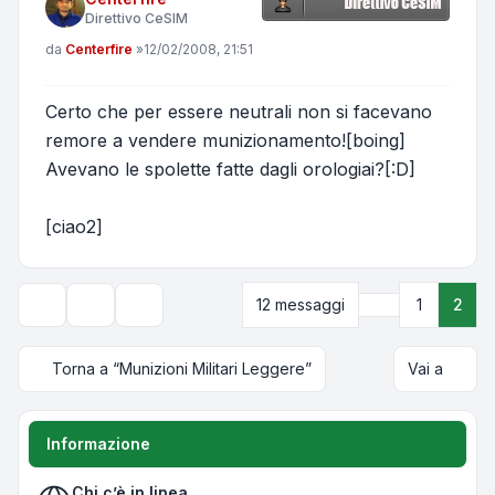
Direttivo CeSIM
Messaggio
da
Centerfire
»
12/02/2008, 21:51
Certo che per essere neutrali non si facevano
remore a vendere munizionamento![boing]
Avevano le spolette fatte dagli orologiai?[:D]
[ciao2]
Precedente
12 messaggi
1
2
Strumenti argomento
Opzioni di visualizzazione e ordinamento
Torna a “Munizioni Militari Leggere”
Vai a
Informazione
Chi c’è in linea