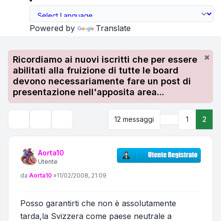
Powered by
Translate
Ricordiamo ai nuovi iscritti che per essere
abilitati alla fruizione di tutte le board
devono necessariamente fare un post di
presentazione nell'apposita area...
Precedente
12 messaggi
1
2
Strumenti argomento
Cerca
Aorta10
Utente
Messaggio
da
Aorta10
»
11/02/2008, 21:09
Posso garantirti che non è assolutamente
tarda,la Svizzera come paese neutrale a