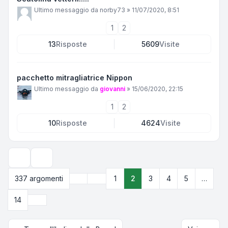
Ultimo messaggio da
norby73
»
11/07/2020, 8:51
1
2
13
Risposte
5609
Visite
pacchetto mitragliatrice Nippon
Ultimo messaggio da
giovanni
»
15/06/2020, 22:15
1
2
10
Risposte
4624
Visite
Opzioni di visualizzazione e ordinamento
Precedente
337 argomenti
1
2
3
4
5
…
Pagina
2
di
14
Prossimo
14