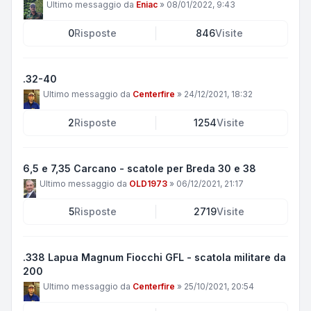
Ultimo messaggio da
Eniac
»
08/01/2022, 9:43
0
Risposte
846
Visite
.32-40
Ultimo messaggio da
Centerfire
»
24/12/2021, 18:32
2
Risposte
1254
Visite
6,5 e 7,35 Carcano - scatole per Breda 30 e 38
Ultimo messaggio da
OLD1973
»
06/12/2021, 21:17
5
Risposte
2719
Visite
.338 Lapua Magnum Fiocchi GFL - scatola militare da
200
Ultimo messaggio da
Centerfire
»
25/10/2021, 20:54