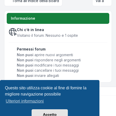
Torna all’Indice della Board
Vai a
Informazione
Chi c’è in linea
Visitano il forum: Nessuno e 1 ospite
Permessi forum
Non puoi
aprire nuovi argomenti
Non puoi
rispondere negli argomenti
Non puoi
modificare i tuoi messaggi
Non puoi
cancellare i tuoi messaggi
Non puoi
inviare allegati
Questo sito utilizza cookie al fine di fornire la
migliore navigazione possibile
Ulteriori informazioni
Creato da
phpBB
® Forum Software © phpBB Limited •
Design by
Leenoz.com
Traduzione Italiana
phpBB-Italia.it
Accetto