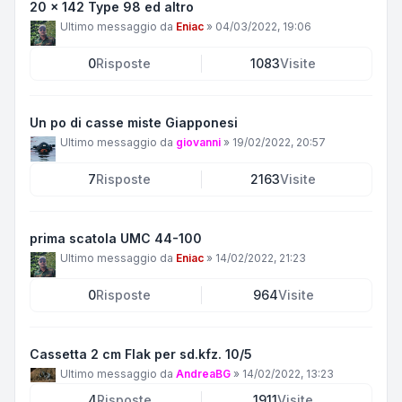
20 x 142 Type 98 ed altro
Ultimo messaggio da
Eniac
»
04/03/2022, 19:06
0
Risposte
1083
Visite
Un po di casse miste Giapponesi
Ultimo messaggio da
giovanni
»
19/02/2022, 20:57
7
Risposte
2163
Visite
prima scatola UMC 44-100
Ultimo messaggio da
Eniac
»
14/02/2022, 21:23
0
Risposte
964
Visite
Cassetta 2 cm Flak per sd.kfz. 10/5
Ultimo messaggio da
AndreaBG
»
14/02/2022, 13:23
4
Risposte
1911
Visite