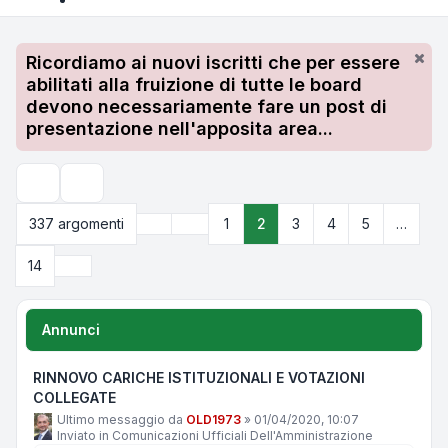
Ricordiamo ai nuovi iscritti che per essere
abilitati alla fruizione di tutte le board
devono necessariamente fare un post di
presentazione nell'apposita area...
Cerca
Precedente
337 argomenti
1
2
3
4
5
…
Pagina
2
di
14
Prossimo
14
Annunci
RINNOVO CARICHE ISTITUZIONALI E VOTAZIONI
COLLEGATE
Ultimo messaggio da
OLD1973
»
01/04/2020, 10:07
Inviato in
Comunicazioni Ufficiali Dell'Amministrazione