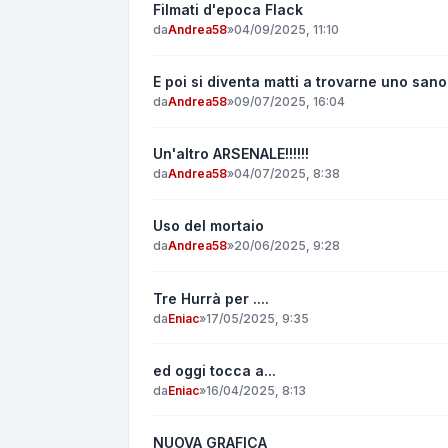
Filmati d'epoca Flack
da
Andrea58
»
04/09/2025, 11:10
E poi si diventa matti a trovarne uno sano 
da
Andrea58
»
09/07/2025, 16:04
Un'altro ARSENALE!!!!!!
da
Andrea58
»
04/07/2025, 8:38
Uso del mortaio
da
Andrea58
»
20/06/2025, 9:28
Tre Hurrà per ....
da
Eniac
»
17/05/2025, 9:35
ed oggi tocca a...
da
Eniac
»
16/04/2025, 8:13
NUOVA GRAFICA