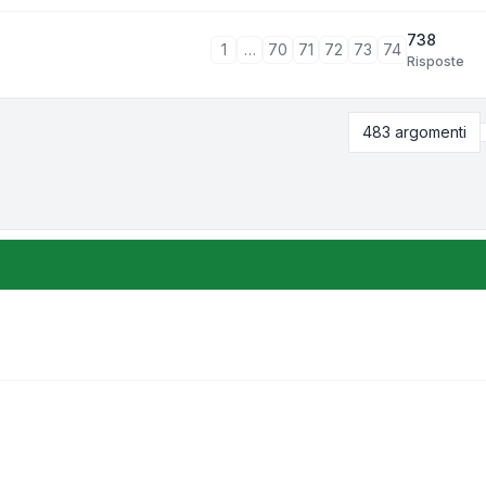
738
1
…
70
71
72
73
74
Risposte
483 argomenti
zione e ordinamento