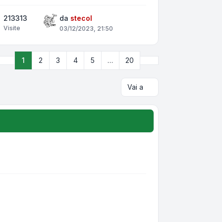
213313
da
stecol
Visite
03/12/2023, 21:50
Prossimo
1
2
3
4
5
…
20
Pagina
1
di
20
Vai a