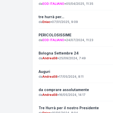
da
EOD ITALIANO
»
05/04/2025, 11:35
tre hurrà per...
da
Eniac
»
07/01/2025, 9:09
PERICOLOSISSIME
da
EOD ITALIANO
»
24/07/2024, 11:23
Bologna Settembre 24
da
Andrea58
»
25/09/2024, 7:49
Auguri
da
Andrea58
»
17/05/2024, 8:11
da comprare assolutamente
da
Andrea58
»
16/05/2024, 14:17
Tre Hurrà per il nostro Presidente
da
Eniac
»
10/05/2024, 8:04