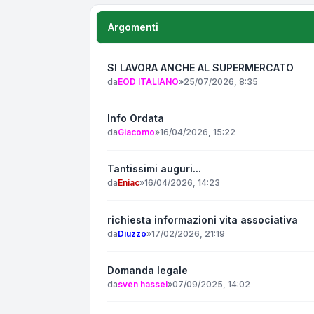
Argomenti
SI LAVORA ANCHE AL SUPERMERCATO
da
EOD ITALIANO
»
25/07/2026, 8:35
Info Ordata
da
Giacomo
»
16/04/2026, 15:22
Tantissimi auguri...
da
Eniac
»
16/04/2026, 14:23
richiesta informazioni vita associativa
da
Diuzzo
»
17/02/2026, 21:19
Domanda legale
da
sven hassel
»
07/09/2025, 14:02