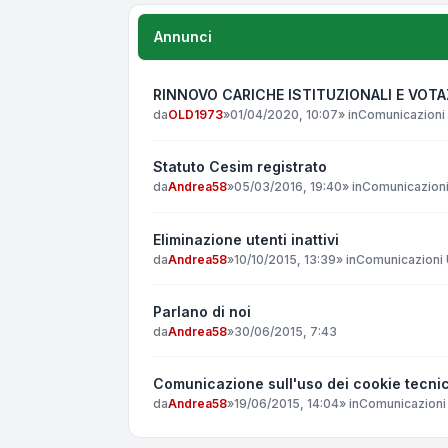
Annunci
RINNOVO CARICHE ISTITUZIONALI E VOT
da
OLD1973
»
01/04/2020, 10:07
» in
Comunicazioni 
Statuto Cesim registrato
da
Andrea58
»
05/03/2016, 19:40
» in
Comunicazioni 
Eliminazione utenti inattivi
da
Andrea58
»
10/10/2015, 13:39
» in
Comunicazioni U
Parlano di noi
da
Andrea58
»
30/06/2015, 7:43
Comunicazione sull'uso dei cookie tecnic
da
Andrea58
»
19/06/2015, 14:04
» in
Comunicazioni 