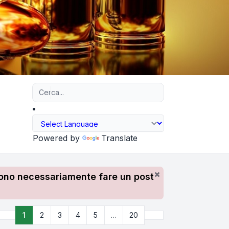
Ricerca avanzata
Powered by
Translate
devono necessariamente fare un post
Prossimo
1
2
3
4
5
…
20
Pagina
1
di
20