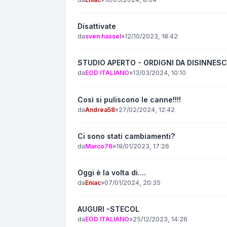
Disattivate
da
sven hassel
»
12/10/2023, 18:42
STUDIO APERTO - ORDIGNI DA DISINNES
da
EOD ITALIANO
»
13/03/2024, 10:10
Così si puliscono le canne!!!!
da
Andrea58
»
27/02/2024, 12:42
Ci sono stati cambiamenti?
da
Marco76
»
19/01/2023, 17:26
Oggi è la volta di....
da
Eniac
»
07/01/2024, 20:35
AUGURI -STECOL
da
EOD ITALIANO
»
25/12/2023, 14:26