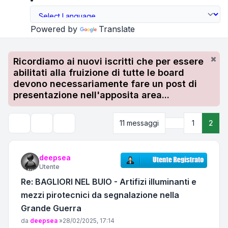
Powered by
Translate
Ricordiamo ai nuovi iscritti che per essere
abilitati alla fruizione di tutte le board
devono necessariamente fare un post di
presentazione nell'apposita area...
Precedente
11 messaggi
1
2
Strumenti argomento
Cerca
deepsea
Utente
Re: BAGLIORI NEL BUIO - Artifizi illuminanti e
mezzi pirotecnici da segnalazione nella
Grande Guerra
Messaggio
da
deepsea
»
28/02/2025, 17:14