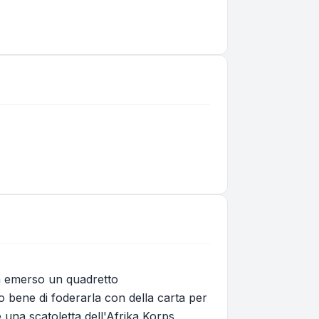
ra emerso un quadretto
o bene di foderarla con della carta per
 una scatoletta dell'Afrika Korps