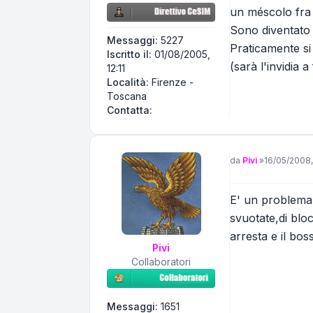
un méscolo fra 
Sono diventato ma
Messaggi:
5227
Praticamente si 
Iscritto il:
01/08/2005,
(sarà l'invidia a
12:11
Località:
Firenze -
Toscana
Contatta Centerfire
Contatta:
Messaggio
da
Pivi
»
16/05/2008,
E' un problema 
svuotate,di blo
arresta e il bos
Pivi
Collaboratori
Messaggi:
1651