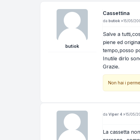
Cassettina
Messaggio
da
butiok
»
15/05/20
Salve a tutti,co
piene ed origin
butiok
tempo,posso pos
Inutile dirlo s
Grazie.
Non hai i perme
Messaggio
da
Viper 4
»
15/05/2
La cassetta non 
persone.. compl