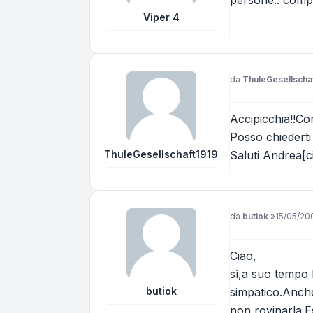
Viper 4
Messaggio
da
ThuleGesellscha
Accipicchia!!Com
Posso chiederti
ThuleGesellschaft1919
Saluti Andrea[c
Messaggio
da
butiok
»
15/05/20
Ciao,
sì,a suo tempo 
butiok
simpatico.Anche
non rovinarla.E