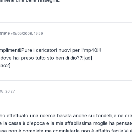
ft1919
»
15/05/2008, 19:59
plimenti!Pure i caricatori nuovi per l'mp40!!!
 dove hai preso tutto sto ben di dio??![ad]
iao2]
08, 20:27
ho effettuato una ricerca basata anche sui fondelli,e ne e
 la cassa è d'epoca e la mia affabilissima moglie ha pensat
ssa non è completa,ma completarla non è affatto facile.Vi è