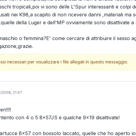
neschi tropicali,poi vi sono delle L'Spur interessanti e col
ati nei K98,a scapito di non ricevere danni ,materiali ma sop
quelle della Luger e dell'MP ovviamente sono disattivate a n
aschio o femmina?E' come cercare di attribuire il sesso agl
gazione,grazie.
ssi necessari per visualizzare i file allegati in questo messaggio.
5/2008, 21:47
en!!!!
ntento con 4 o 5 8x57JS e qualche 9x19 disattivate!
cartucce 8x57 con bossolo laccato, quelle che ho aperto io