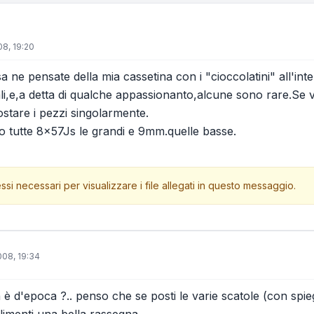
08, 19:20
sa ne pensate della mia cassetina con i "cioccolatini" all'in
ali,e,a detta di qualche appassionanto,alcune sono rare.Se
tare i pezzi singolarmente.
ono tutte 8x57Js le grandi e 9mm.quelle basse.
ssi necessari per visualizzare i file allegati in questo messaggio.
008, 19:34
è d'epoca ?.. penso che se posti le varie scatole (con spiega
imenti una bella rassegna..