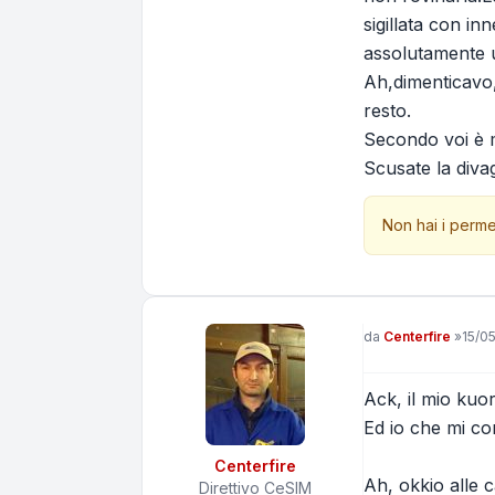
sigillata con in
assolutamente us
Ah,dimenticavo,
resto.
Secondo voi è m
Scusate la diva
Non hai i perme
Messaggio
da
Centerfire
»
15/0
Ack, il mio kuor
Ed io che mi co
Centerfire
Ah, okkio alle 
Direttivo CeSIM