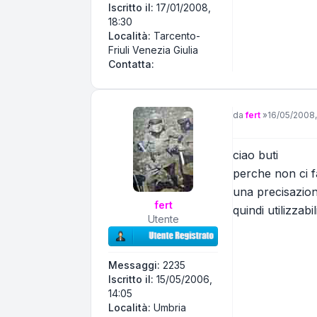
Iscritto il:
17/01/2008,
18:30
Località:
Tarcento-
Friuli Venezia Giulia
Contatta Pivi
Contatta:
Messaggio
da
fert
»
16/05/2008,
ciao buti
perche non ci f
una precisazione
fert
quindi utilizzab
Utente
Messaggi:
2235
Iscritto il:
15/05/2006,
14:05
Località:
Umbria