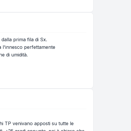
alla prima fila di Sx.
a l'innesco perfettamente
ne di umidità.
hi TP venivano apposti su tutte le
aldi, +25 gradi appunto. poi è chiaro che