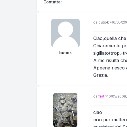
Contatta fert
Contatta:
Messaggio
da
butiok
»
16/05/20
Ciao,quella che 
Chiaramente pot
butiok
sigillato(trop.-
A me risulta che
Appena riesco a 
Grazie.
Messaggio
da
fert
»
16/05/2008,
ciao
non per mettere
munizioni dal 9m