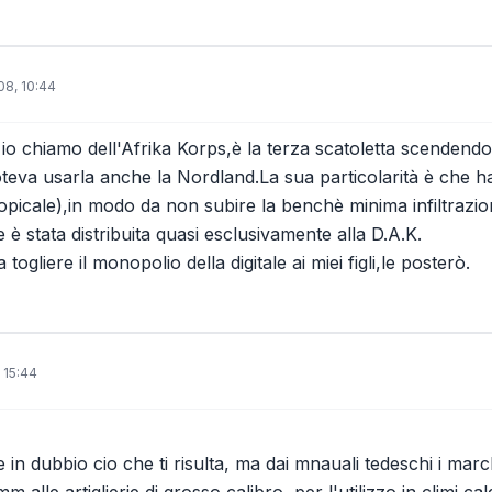
08, 10:44
io chiamo dell'Afrika Korps,è la terza scatoletta scendendo d
eva usarla anche la Nordland.La sua particolarità è che h
tropicale),in modo da non subire la benchè minima infiltrazio
 è stata distribuita quasi esclusivamente alla D.A.K.
togliere il monopolio della digitale ai miei figli,le posterò.
 15:44
 in dubbio cio che ti risulta, ma dai mnauali tedeschi i marc
m alle artiglierie di grosso calibro, per l'utilizzo in climi c