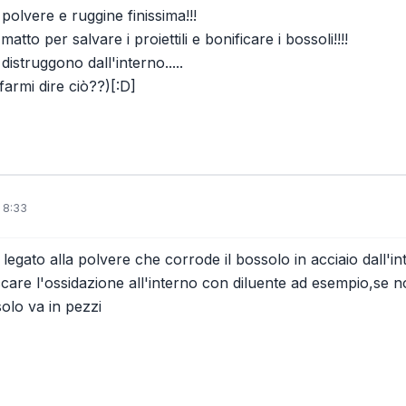
polvere e ruggine finissima!!!
tto per salvare i proiettili e bonificare i bossoli!!!!
distruggono dall'interno.....
 farmi dire ciò??)[:D]
 8:33
legato alla polvere che corrode il bossolo in acciaio dall'
ccare l'ossidazione all'interno con diluente ad esempio,se n
solo va in pezzi