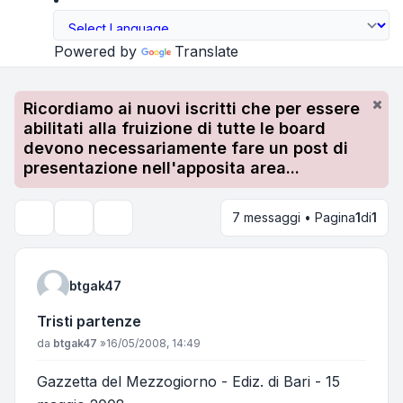
Powered by
Translate
Ricordiamo ai nuovi iscritti che per essere
abilitati alla fruizione di tutte le board
devono necessariamente fare un post di
presentazione nell'apposita area...
7 messaggi • Pagina
1
di
1
Strumenti argomento
Cerca
btgak47
Tristi partenze
Messaggio
da
btgak47
»
16/05/2008, 14:49
Gazzetta del Mezzogiorno - Ediz. di Bari - 15