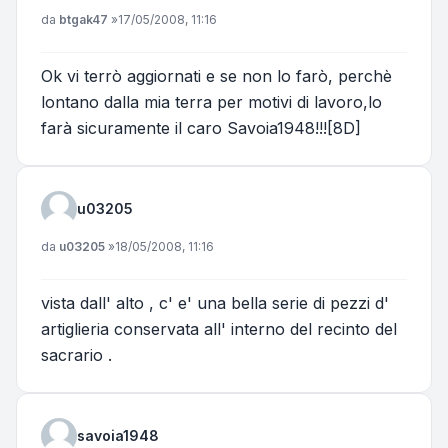
Messaggio
da
btgak47
»
17/05/2008, 11:16
Ok vi terrò aggiornati e se non lo farò, perchè
lontano dalla mia terra per motivi di lavoro,lo
farà sicuramente il caro Savoia1948!!![8D]
u03205
Messaggio
da
u03205
»
18/05/2008, 11:16
vista dall' alto , c' e' una bella serie di pezzi d'
artiglieria conservata all' interno del recinto del
sacrario .
savoia1948