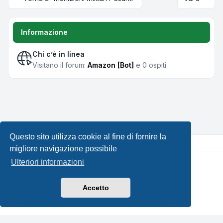
Informazione
Chi c’è in linea
Visitano il forum:
Amazon [Bot]
e 0 ospiti
Questo sito utilizza cookie al fine di fornire la
migliore navigazione possibile
Ulteriori informazioni
Creato da
phpBB
® Forum Software © phpBB Limited •
Design by
Leenoz.com
Traduzione Italiana
phpBB-Italia.it
Accetto
Privacy
|
Condizioni
|
Tutti gli orari sono
UTC+02:00