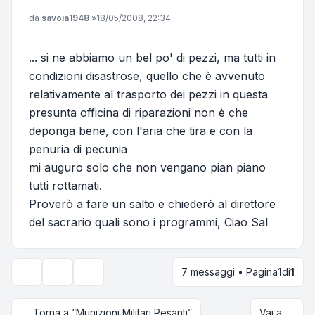
Messaggio
da
savoia1948
»
18/05/2008, 22:34
... si ne abbiamo un bel po' di pezzi, ma tutti in
condizioni disastrose, quello che è avvenuto
relativamente al trasporto dei pezzi in questa
presunta officina di riparazioni non è che
deponga bene, con l'aria che tira e con la
penuria di pecunia
mi auguro solo che non vengano pian piano
tutti rottamati.
Proverò a fare un salto e chiederò al direttore
del sacrario quali sono i programmi, Ciao Sal
7 messaggi • Pagina
1
di
1
Strumenti argomento
Opzioni di visualizzazione e ordinamento
Torna a “Munizioni Militari Pesanti”
Vai a