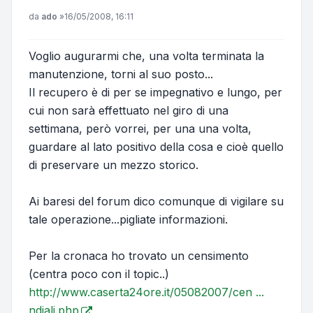
Messaggio
da
ado
»
16/05/2008, 16:11
Voglio augurarmi che, una volta terminata la
manutenzione, torni al suo posto...
Il recupero è di per se impegnativo e lungo, per
cui non sarà effettuato nel giro di una
settimana, però vorrei, per una una volta,
guardare al lato positivo della cosa e cioè quello
di preservare un mezzo storico.
Ai baresi del forum dico comunque di vigilare su
tale operazione...pigliate informazioni.
Per la cronaca ho trovato un censimento
(centra poco con il topic..)
http://www.caserta24ore.it/05082007/cen ...
ndiali.php