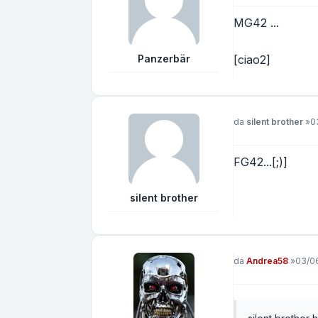
MG42 ...
Panzerbär
[ciao2]
Messaggio
da
silent brother
»
0
FG42...[;)]
silent brother
Messaggio
da
Andrea58
»
03/06