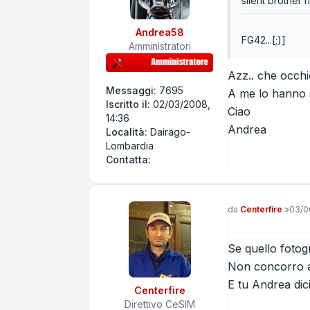
silent brother h
Andrea58
FG42...[;)]
Amministratori
Azz.. che occhi
Messaggi:
7695
A me lo hanno s
Iscritto il:
02/03/2008,
Ciao
14:36
Andrea
Località:
Dairago-
Lombardia
Contatta Andrea58
Contatta:
Messaggio
da
Centerfire
»
03/0
Se quello fotogr
Non concorro al
E tu Andrea dic
Centerfire
Direttivo CeSIM