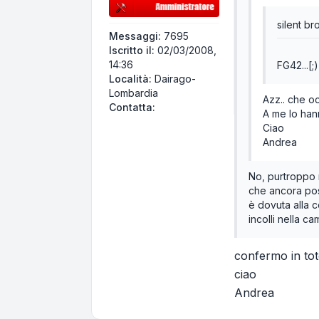
silent br
Messaggi:
7695
Iscritto il:
02/03/2008,
14:36
FG42...[;)
Località:
Dairago-
Lombardia
Azz.. che o
Contatta Andrea58
Contatta:
A me lo han
Ciao
Andrea
No, purtroppo n
che ancora pos
è dovuta alla 
incolli nella c
confermo in tot
ciao
Andrea