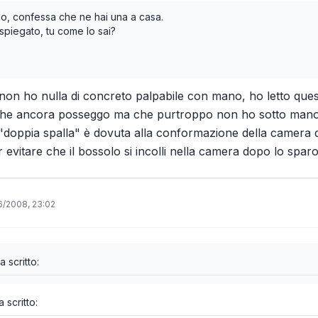
io, confessa che ne hai una a casa.
spiegato, tu come lo sai?
on ho nulla di concreto palpabile con mano, ho letto que
, che ancora posseggo ma che purtroppo non ho sotto mano
a "doppia spalla" è dovuta alla conformazione della camera 
r evitare che il bossolo si incolli nella camera dopo lo spar
6/2008, 23:02
a scritto:
 scritto: