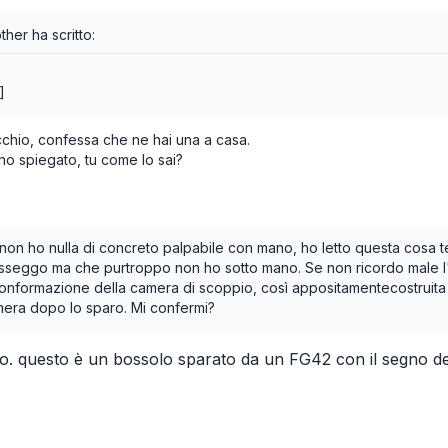
other ha scritto:
]
cchio, confessa che ne hai una a casa.
no spiegato, tu come lo sai?
on ho nulla di concreto palpabile con mano, ho letto questa cosa te
seggo ma che purtroppo non ho sotto mano. Se non ricordo male l'i
conformazione della camera di scoppio, così appositamentecostruita e
amera dopo lo sparo. Mi confermi?
o. questo è un bossolo sparato da un FG42 con il segno de