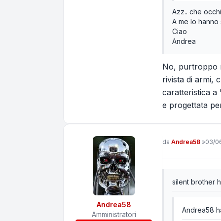
Azz.. che occh
A me lo hanno 
Ciao
Andrea
No, purtroppo n
rivista di armi
caratteristica 
e progettata pe
Messaggio
da
Andrea58
»
03/0
silent brother h
Andrea58
Andrea58 ha
Amministratori