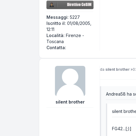
Messaggi:
5227
Iscritto il:
01/08/2005,
12:11
Località:
Firenze -
Toscana
Contatta Centerfire
Contatta:
Messaggio
da
silent brother
»
0
Andrea58 ha scr
silent brother
silent brothe
FG42...[;)]