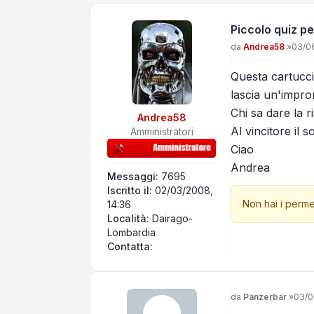
Piccolo quiz p
Messaggio
da
Andrea58
»
03/06
Questa cartucci
lascia un'impron
Chi sa dare la r
Andrea58
Al vincitore il 
Amministratori
Ciao
Andrea
Messaggi:
7695
Iscritto il:
02/03/2008,
Non hai i perme
14:36
Località:
Dairago-
Lombardia
Contatta Andrea58
Contatta:
Messaggio
da
Panzerbär
»
03/0