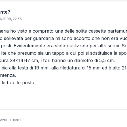
ante?
6/2008, 22:56
ria ho visto e comprato una delle solite cassette partamuni
'ho sollevata per guardarla mi sono accorto che non era vu
osti. Evidentemente era stata riutilizzata per altri scopi. 
lite che presumo sia un tappo a cui poi si sostituisce la spo
sura 28x14H7 cm, i fori hanno un diametro di 5,5 cm.
 dia alla testa di 19 mm, alla filettatura di 15 mm ed è alto 2
entenza.
le foto le posto.
6/2008, 19:01