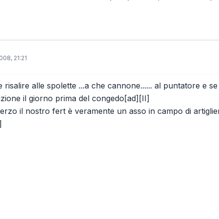
008, 21:21
e risalire alle spolette ...a che cannone...... al puntatore e
zione il giorno prima del congedo[ad][II]
rzo il nostro fert è veramente un asso in campo di artiglie
]