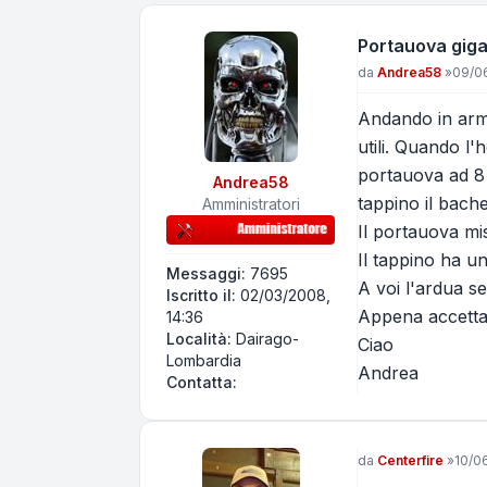
Portauova gig
Messaggio
da
Andrea58
»
09/0
Andando in arme
utili. Quando l
portauova ad 8 p
Andrea58
tappino il bache
Amministratori
Il portauova mi
Il tappino ha un
Messaggi:
7695
A voi l'ardua s
Iscritto il:
02/03/2008,
Appena accetta 
14:36
Località:
Dairago-
Ciao
Lombardia
Andrea
Contatta Andrea58
Contatta:
Messaggio
da
Centerfire
»
10/0