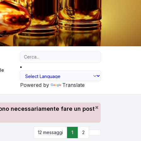
Ricerca avanzata
le
Powered by
Translate
devono necessariamente fare un post
Prossimo
12 messaggi
1
2