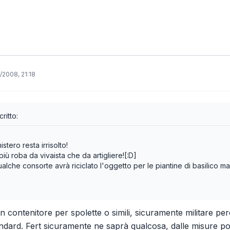
/2008, 21:18
ritto:
stero resta irrisolto!
ù roba da vivaista che da artigliere![:D]
lche consorte avrà riciclato l'oggetto per le piantine di basilico 
un contenitore per spolette o simili, sicuramente militare pe
ndard. Fert sicuramente ne saprà qualcosa, dalle misure potr