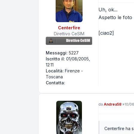
Uh, ok...
Aspetto le foto
Centerfire
[ciao2]
Direttivo CeSIM
Messaggi:
5227
Iscritto il:
01/08/2005,
12:11
Località:
Firenze -
Toscana
Contatta Centerfire
Contatta:
Messaggio
da
Andrea58
»
10/06
Centerfire ha sc