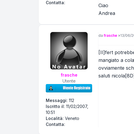
Contatta Andrea58
Contatta:
Ciao
Andrea
Messaggio
da
frasche
»
13/06/2
[II]fert potrebb
mangiato a cola
ovviamente sche
frasche
saluti nicola[8D
Utente
Messaggi:
112
Iscritto il:
11/02/2007,
10:51
Località:
Veneto
Contatta frasche
Contatta: