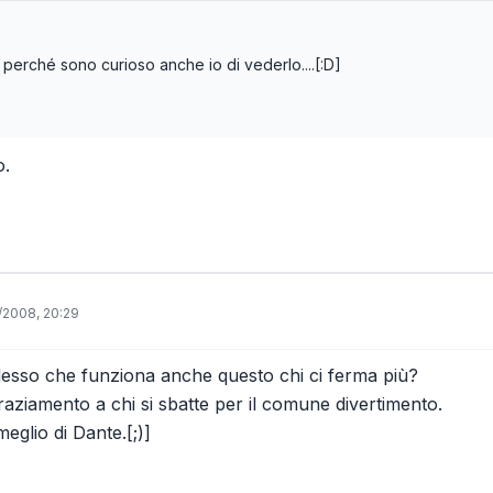
 perché sono curioso anche io di vederlo....[:D]
o.
/2008, 20:29
desso che funziona anche questo chi ci ferma più?
aziamento a chi si sbatte per il comune divertimento.
eglio di Dante.[;)]