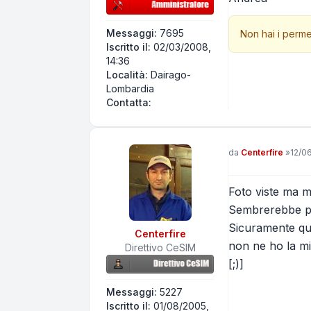
Messaggi:
7695
Non hai i perme
Iscritto il:
02/03/2008,
14:36
Località:
Dairago-
Lombardia
Contatta Andrea58
Contatta:
Messaggio
da
Centerfire
»
12/0
Foto viste ma mi
Sembrerebbe più
Sicuramente qua
Centerfire
non ne ho la mi
Direttivo CeSIM
[;)]
Messaggi:
5227
Iscritto il:
01/08/2005,