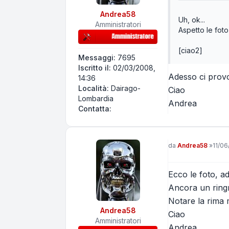
Andrea58
Uh, ok...
Amministratori
Aspetto le foto
[ciao2]
Messaggi:
7695
Iscritto il:
02/03/2008,
Adesso ci prov
14:36
Località:
Dairago-
Ciao
Lombardia
Andrea
Contatta Andrea58
Contatta:
Messaggio
da
Andrea58
»
11/06
Ecco le foto, a
Ancora un ringr
Notare la rima m
Andrea58
Ciao
Amministratori
Andrea