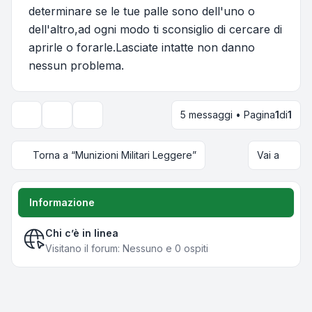
determinare se le tue palle sono dell'uno o
dell'altro,ad ogni modo ti sconsiglio di cercare di
aprirle o forarle.Lasciate intatte non danno
nessun problema.
5 messaggi • Pagina
1
di
1
Strumenti argomento
Opzioni di visualizzazione e ordinamento
Torna a “Munizioni Militari Leggere”
Vai a
Informazione
Chi c’è in linea
Visitano il forum: Nessuno e 0 ospiti