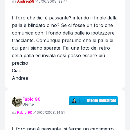
Messaggio
da
Andrea58
»
15/06/2008, 22:44
Il foro che dici è passante? intendo il finale della
palla è blindato o no? Se ci fosse un foro che
comunica con il fondo della palle io ipotezzerei
tracciante. Comunque presumo che le palle di
cui parli siano sparate. Fai una foto del retro
della palla ed inviala così posso essere più
preciso
Ciao
Andrea
Fabio 90
Utente
Messaggio
da
Fabio 90
»
16/06/2008, 14:51
Il foro non è passante, si ferma un centimetro