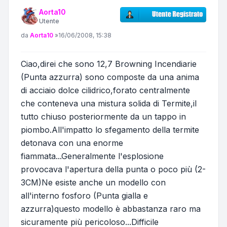
Aorta10
Utente
Messaggio
da
Aorta10
»
16/06/2008, 15:38
Ciao,direi che sono 12,7 Browning Incendiarie
(Punta azzurra) sono composte da una anima
di acciaio dolce cilidrico,forato centralmente
che conteneva una mistura solida di Termite,il
tutto chiuso posteriormente da un tappo in
piombo.All'impatto lo sfegamento della termite
detonava con una enorme
fiammata...Generalmente l'esplosione
provocava l'apertura della punta o poco più (2-
3CM)Ne esiste anche un modello con
all'interno fosforo (Punta gialla e
azzurra)questo modello è abbastanza raro ma
sicuramente più pericoloso...Difficile