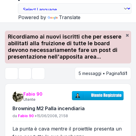
Powered by
Translate
Ricordiamo ai nuovi iscritti che per essere
abilitati alla fruizione di tutte le board
devono necessariamente fare un post di
presentazione nell'apposita area...
5 messaggi • Pagina
1
di
1
Strumenti argomento
Cerca
Fabio 90
Utente
Browning M2 Palla incendiaria
Messaggio
da
Fabio 90
»
15/06/2008, 21:58
La punta è cava mentre il proiettile presenta un