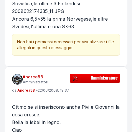
Sovietica,le ultime 3 Finlandesi
2008622174335_11.JPG
Ancora 6,5x55 la prima Norvegese,le altre
Svedesi,l'ultima e una 8x63
Non hai i permessi necessari per visualizzare i file
allegati in questo messaggio.
Andrea58
Amministratori
Messaggio
da
Andrea58
»
22/06/2008, 19:37
Ottimo se si inseriscono anche Pivi e Giovanni la
cosa cresce.
Bella la lebel in legno.
Ciao