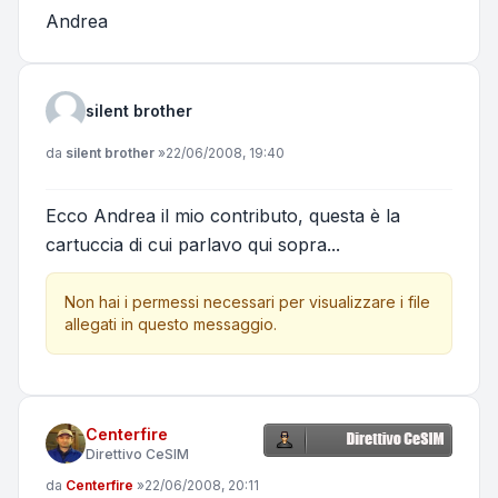
Andrea
silent brother
Messaggio
da
silent brother
»
22/06/2008, 19:40
Ecco Andrea il mio contributo, questa è la
cartuccia di cui parlavo qui sopra...
Non hai i permessi necessari per visualizzare i file
allegati in questo messaggio.
Centerfire
Direttivo CeSIM
Messaggio
da
Centerfire
»
22/06/2008, 20:11