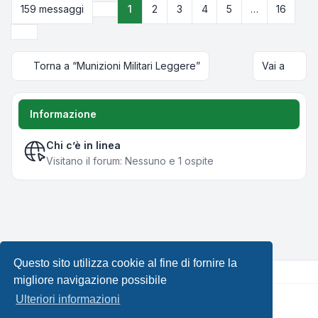
159 messaggi
1
2
3
4
5
…
16
Pagina
1
di
16
Prossimo
Torna a “Munizioni Militari Leggere”
Vai a
Informazione
Chi c’è in linea
Visitano il forum: Nessuno e 1 ospite
Questo sito utilizza cookie al fine di fornire la
migliore navigazione possibile
Ulteriori informazioni
Creato da
phpBB
® Forum Software © phpBB Limited •