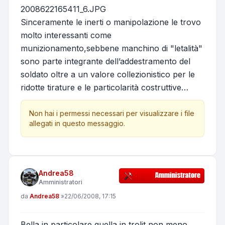
2008622165411_6.JPG
Sinceramente le inerti o manipolazione le trovo
molto interessanti come
munizionamento,sebbene manchino di "letalità"
sono parte integrante dell’addestramento del
soldato oltre a un valore collezionistico per le
ridotte tirature e le particolarità costruttive…
Non hai i permessi necessari per visualizzare i file
allegati in questo messaggio.
Andrea58
Amministratori
Messaggio
da
Andrea58
»
22/06/2008, 17:15
Bella in particolare quella in trolit non meno