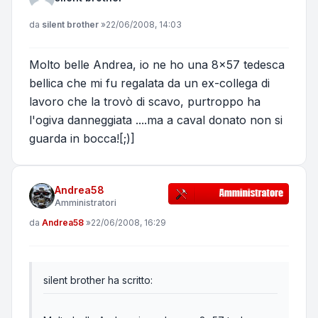
Messaggio
da
silent brother
»
22/06/2008, 14:03
Molto belle Andrea, io ne ho una 8x57 tedesca
bellica che mi fu regalata da un ex-collega di
lavoro che la trovò di scavo, purtroppo ha
l'ogiva danneggiata ....ma a caval donato non si
guarda in bocca![;)]
Andrea58
Amministratori
Messaggio
da
Andrea58
»
22/06/2008, 16:29
silent brother ha scritto: