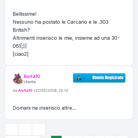
Bellissime!
Nessuno ha postato le Carcano e le .303
British?
Altrimenti inserisco le mie, insieme ad una 30-
06![;)]
[ciao2]
Aorta10
Utente
Messaggio
da
Aorta10
»
22/06/2008, 20:14
Domani ne inserisco altre...
Strumenti argomento
Opzioni di visualizzazione e ordinamento