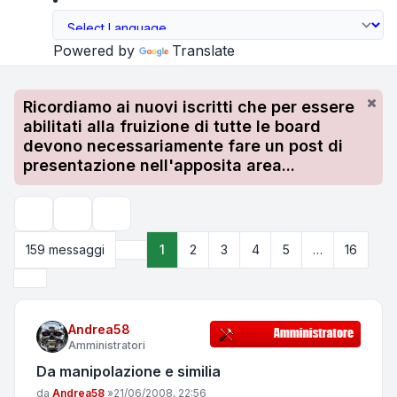
Powered by
Translate
Ricordiamo ai nuovi iscritti che per essere
abilitati alla fruizione di tutte le board
devono necessariamente fare un post di
presentazione nell'apposita area...
Strumenti argomento
Cerca
159 messaggi
1
2
3
4
5
…
16
Pagina
1
di
16
Prossimo
Andrea58
Amministratori
Da manipolazione e similia
Messaggio
da
Andrea58
»
21/06/2008, 22:56