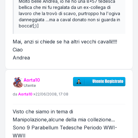
Molto belle Andrea, io ne ho una 8x57 tedesca
bellica che mi fu regalata da un ex-collega di
lavoro che la trovò di scavo, purtroppo ha l'ogiva
danneggiata ....ma a caval donato non si guarda in
bocca![;)]
Mai, anzi si chiede se ha altri vecchi cavalli!!!!
Ciao
Andrea
Aorta10
Utente
Messaggio
da
Aorta10
»
22/06/2008, 17:08
Visto che siamo in tema di
Manipolazione,alcune della mia collezione...
Sono 9 Parabellum Tedesche Periodo WWI-
WWII