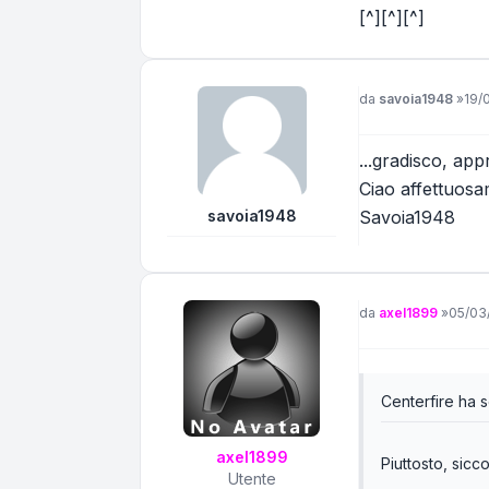
[^][^][^]
Messaggio
da
savoia1948
»
19/
...gradisco, ap
Ciao affettuos
savoia1948
Savoia1948
Messaggio
da
axel1899
»
05/03
Centerfire ha sc
axel1899
Piuttosto, sic
Utente