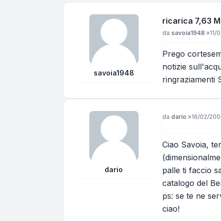
ricarica 7,63 M
Messaggio
da
savoia1948
»
11/
Prego cortesemen
notizie sull'acq
savoia1948
ringraziamenti
Messaggio
da
dario
»
16/02/200
Ciao Savoia, te
(dimensionalmen
dario
palle ti faccio 
catalogo del Ber
ps: se te ne ser
ciao!