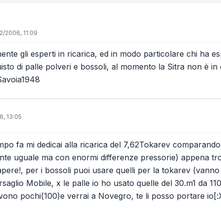
02/2006, 11:09
te gli esperti in ricarica, ed in modo particolare chi ha es
uisto di palle polveri e bossoli, al momento la Sitra non è in
 Savoia1948
6, 13:05
mpo fa mi dedicai alla ricarica del 7,62Tokarev comparando
te uguale ma con enormi differenze pressorie) appena trovo
sapere!, per i bossoli puoi usare quelli per la tokarev (vann
saglio Mobile, x le palle io ho usato quelle del 30.m1 da 110g
vono pochi(100)e verrai a Novegro, te li posso portare io[:X