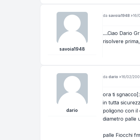
Messaggio
da
savoia1948
»
16/
....Ciao Dario Gr
risolvere prima
savoia1948
Messaggio
da
dario
»
16/02/200
ora ti sgnacco[:
in tutta sicure
dario
poligono con il
diametro palle u
palle Fiocchi fm