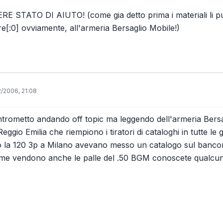
E STATO DI AIUTO! (come gia detto prima i materiali li p
re[:0] ovviamente, all'armeria Bersaglio Mobile!)
2/2006, 21:08
ntrometto andando off topic ma leggendo dell'armeria Bersa
Reggio Emilia che riempiono i tiratori di cataloghi in tutte l
 la 120 3p a Milano avevano messo un catalogo sul bancone
ome vendono anche le palle del .50 BGM conoscete qualcun