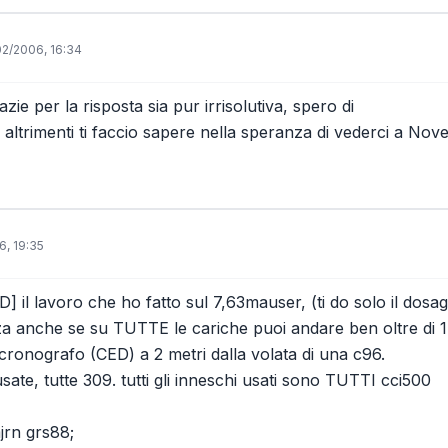
02/2006, 16:34
azie per la risposta sia pur irrisolutiva, spero di
, altrimenti ti faccio sapere nella speranza di vederci a No
6, 19:35
D] il lavoro che ho fatto sul 7,63mauser, (ti do solo il dosa
zza anche se su TUTTE le cariche puoi andare ben oltre di 1,5
 cronografo (CED) a 2 metri dalla volata di una c96.
sate, tutte 309. tutti gli inneschi usati sono TUTTI cci500
jrn grs88;