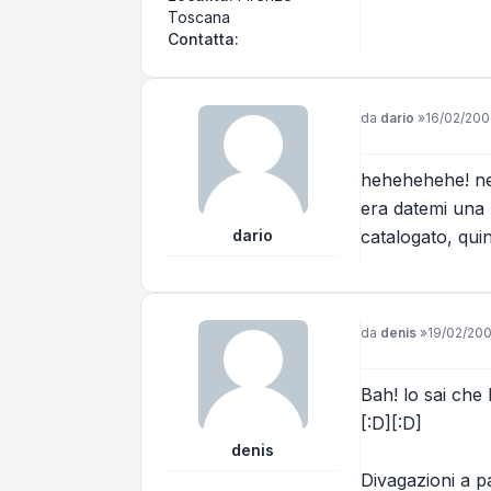
Toscana
Contatta Centerfire
Contatta:
Messaggio
da
dario
»
16/02/200
hehehehehe! nenc
era datemi una l
dario
catalogato, quin
Messaggio
da
denis
»
19/02/200
Bah! lo sai che 
[:D][:D]
denis
Divagazioni a pa