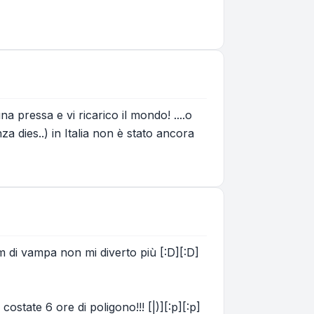
a pressa e vi ricarico il mondo! ....o
a dies..) in Italia non è stato ancora
0m di vampa non mi diverto più [:D][:D]
costate 6 ore di poligono!!! [|)][:p][:p]