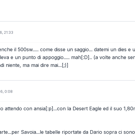
6, 21:33
he il 500sw..... come disse un saggio... datemi un dies e un
eva e un punto di appoggio..... mah[:D].. (a volte anche senz
di niente, ma mai dire mai...[;)]
6, 0:08
lo attendo con ansia[:p]...con la Desert Eagle ed il suo 1,8
rte...per Savoia...le tabelle riportate da Dario sopra ci sono 