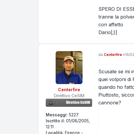
SPERO DI ESSER
tranne la polve
con affetto
Dario[;)]
Messaggio
da
Centerfire
»
16/0
Scusate se mi i
quei volponi di 
quando ho fatto
Centerfire
Piuttosto, sicc
Direttivo CeSIM
cannone?
Messaggi:
5227
Iscritto il:
01/08/2005,
12:11
Località:
Firenze -