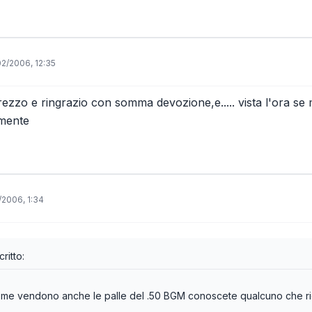
02/2006, 12:35
prezzo e ringrazio con somma devozione,e..... vista l'ora se
amente
/2006, 1:34
ritto:
come vendono anche le palle del .50 BGM conoscete qualcuno che r