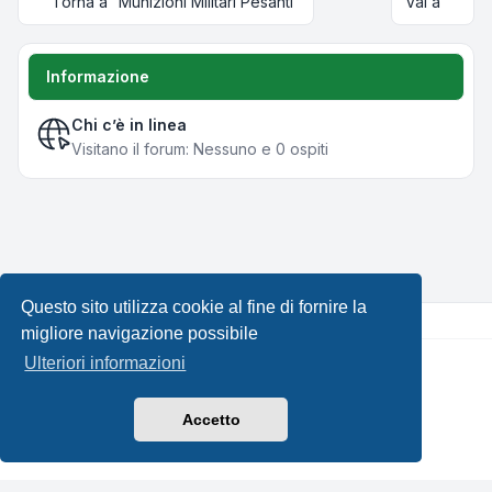
Torna a “Munizioni Militari Pesanti”
Vai a
Informazione
Chi c’è in linea
Visitano il forum: Nessuno e 0 ospiti
Questo sito utilizza cookie al fine di fornire la
migliore navigazione possibile
Ulteriori informazioni
Creato da
phpBB
® Forum Software © phpBB Limited •
Design by
Leenoz.com
Traduzione Italiana
phpBB-Italia.it
Accetto
Privacy
|
Condizioni
|
Tutti gli orari sono
UTC+02:00