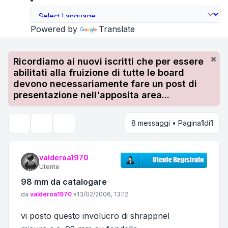
Powered by
Translate
Ricordiamo ai nuovi iscritti che per essere
abilitati alla fruizione di tutte le board
devono necessariamente fare un post di
presentazione nell'apposita area...
8 messaggi • Pagina
1
di
1
Strumenti argomento
Cerca
valderoa1970
Utente
98 mm da catalogare
Messaggio
da
valderoa1970
»
13/02/2006, 13:12
vi posto questo involucro di shrappnel