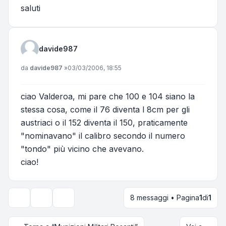
saluti
davide987
Messaggio
da
davide987
»
03/03/2006, 18:55
ciao Valderoa, mi pare che 100 e 104 siano la
stessa cosa, come il 76 diventa l 8cm per gli
austriaci o il 152 diventa il 150, praticamente
"nominavano" il calibro secondo il numero
"tondo" più vicino che avevano.
ciao!
8 messaggi • Pagina
1
di
1
Strumenti argomento
Opzioni di visualizzazione e ordinamento