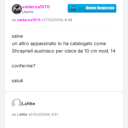
valderoa1970
Utente
Messaggio
da
valderoa1970
»
27/02/2006, 8:48
salve
un altro appassinato lo ha catalogato come
Shrapnell austriaco per obice da 10 cm mod. 14
conferme?
saluti
Lafitte
Messaggio
da
Lafitte
»
01/03/2006, 9:51