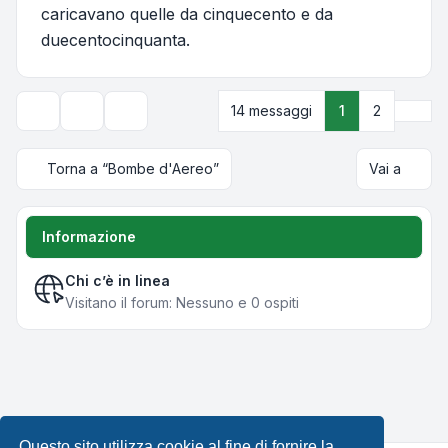
caricavano quelle da cinquecento e da
duecentocinquanta.
Pros
14 messaggi
1
2
Strumenti argomento
Opzioni di visualizzazione e ordinamento
Torna a “Bombe d'Aereo”
Vai a
Informazione
Chi c’è in linea
Visitano il forum: Nessuno e 0 ospiti
Questo sito utilizza cookie al fine di fornire la