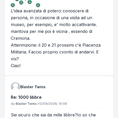
L'idea avanzata di poterci conoscere di
persona, in occasione di una visita ad un
museo, per esempio, e' molto accattivante.
mantova per me poi è vicina . essendo di
Cremona.
Attenmzione: il 20 e 21 prossimi c'è Piacenza
Militaria. Faccio proprio cvonto di andarvi. E
voi?
Ciao!
Blaster Twins
Re: 1000 libbre
Messaggio
da
Blaster Twins
»
12/09/2008, 19:08
Sei sicuro che sia da mille libbre?Io so che