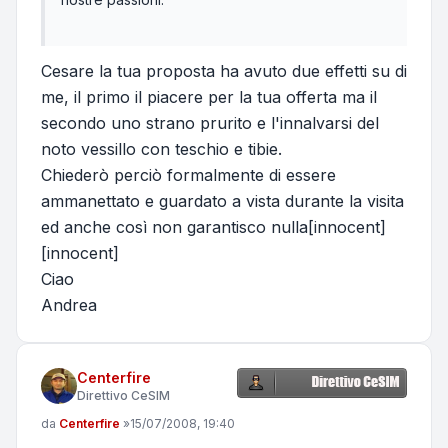
Cesare la tua proposta ha avuto due effetti su di
me, il primo il piacere per la tua offerta ma il
secondo uno strano prurito e l'innalvarsi del
noto vessillo con teschio e tibie.
Chiederò perciò formalmente di essere
ammanettato e guardato a vista durante la visita
ed anche così non garantisco nulla[innocent]
[innocent]
Ciao
Andrea
Centerfire
Direttivo CeSIM
Messaggio
da
Centerfire
»
15/07/2008, 19:40