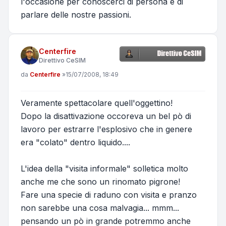
l'occasione per conoscerci di persona e di
parlare delle nostre passioni.
Centerfire
Direttivo CeSIM
Messaggio
da
Centerfire
»
15/07/2008, 18:49
Veramente spettacolare quell'oggettino!
Dopo la disattivazione occoreva un bel pò di
lavoro per estrarre l'esplosivo che in genere
era "colato" dentro liquido....
L'idea della "visita informale" solletica molto
anche me che sono un rinomato pigrone!
Fare una specie di raduno con visita e pranzo
non sarebbe una cosa malvagia... mmm...
pensando un pò in grande potremmo anche