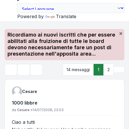
Powered by
Translate
Ricordiamo ai nuovi iscritti che per essere
abilitati alla fruizione di tutte le board
devono necessariamente fare un post di
presentazione nell'apposita area...
Pros
14 messaggi
1
2
Strumenti argomento
Cerca
Cesare
1000 libbre
Messaggio
da
Cesare
»
14/07/2008, 23:03
Ciao a tutti