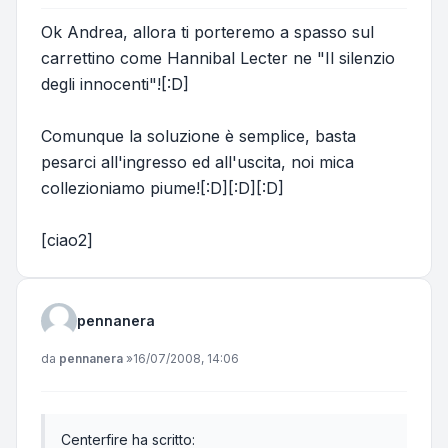
Ok Andrea, allora ti porteremo a spasso sul
carrettino come Hannibal Lecter ne "Il silenzio
degli innocenti"![:D]
Comunque la soluzione è semplice, basta
pesarci all'ingresso ed all'uscita, noi mica
collezioniamo piume![:D][:D][:D]
[ciao2]
pennanera
Messaggio
da
pennanera
»
16/07/2008, 14:06
Centerfire ha scritto: