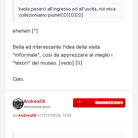
basta pesarci all'ingresso ed all'uscita, noi mica
collezioniamo piume![:D][:D][:D]
eheheh [^]
Bella ed interessante l'idea della visita
"informale", così da apprezzare al meglio i
"tesori" del museo. [vedo] [II]
Ciao.
Andrea58
Amministratori
Messaggio
da
Andrea58
»
17/07/2008, 13:55