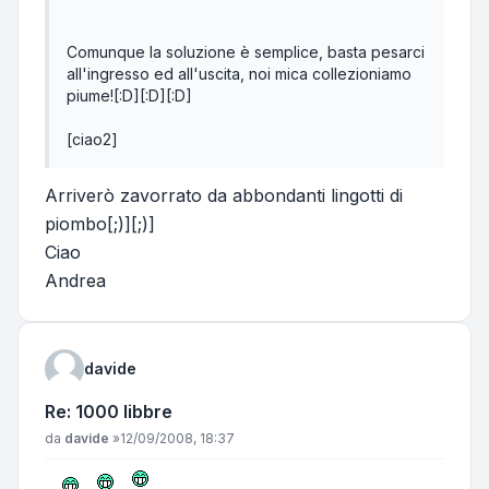
Comunque la soluzione è semplice, basta pesarci
all'ingresso ed all'uscita, noi mica collezioniamo
piume![:D][:D][:D]
[ciao2]
Arriverò zavorrato da abbondanti lingotti di
piombo[;)][;)]
Ciao
Andrea
davide
Re: 1000 libbre
Messaggio
da
davide
»
12/09/2008, 18:37