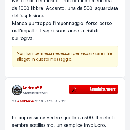
Nel cortile del museo: Una bomba americana
da 1000 libbre. Accanto, una da 500, squarciata
dall'esplosione.
Manca purtroppo l'impennaggio, forse perso
nell'impatto. I segni sono ancora visibili
sull'ogiva.
Non hai i permessi necessari per visualizzare i file
allegati in questo messaggio.
Andrea58
Amministratori
Messaggio
da
Andrea58
»
14/07/2008, 23:11
Fa impressione vedere quella da 500. Il metallo
sembra sottilissimo, un semplice involucro.