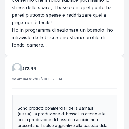
Confermo che il solco subisce pochissimo lo
stress dello sparo, il bossolo in quel punto ha
pareti piuttosto spesse e raddrizzare quella
piega non è facile!
Ho in programma di sezionare un bossolo, ho
intravisto dalla bocca uno strano profilo di
fondo-camera...
artu44
Messaggio
da
artu44
»
17/07/2008, 20:34
Sono prodotti commerciali della Barnaul
(russia).La produzione di bossoli in ottone e le
prima produzione di bossoli in acciaio non
presentano il solco aggiuntivo alla base.La ditta