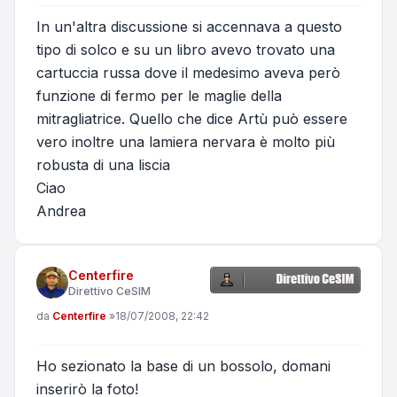
In un'altra discussione si accennava a questo
tipo di solco e su un libro avevo trovato una
cartuccia russa dove il medesimo aveva però
funzione di fermo per le maglie della
mitragliatrice. Quello che dice Artù può essere
vero inoltre una lamiera nervara è molto più
robusta di una liscia
Ciao
Andrea
Centerfire
Direttivo CeSIM
Messaggio
da
Centerfire
»
18/07/2008, 22:42
Ho sezionato la base di un bossolo, domani
inserirò la foto!