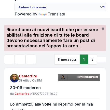
Powered by
Translate
Ricordiamo ai nuovi iscritti che per essere
abilitati alla fruizione di tutte le board
devono necessariamente fare un post di
presentazione nell'apposita area...
Pros
11 messaggi
1
2
Strumenti argomento
Cerca
Centerfire
Direttivo CeSIM
30-06 moderno
Messaggio
da
Centerfire
»
15/07/2008, 19:29
Lo ammetto, alle volte mi deprimo per la mia