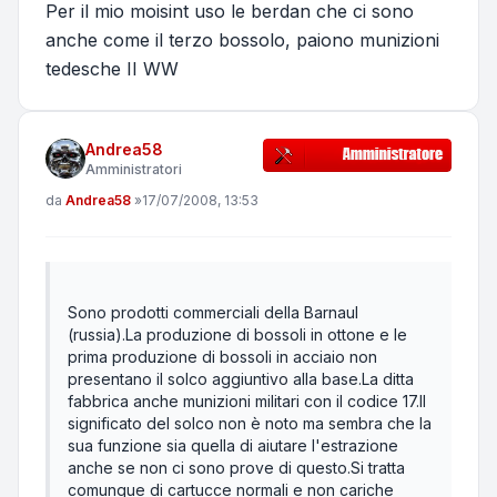
Per il mio moisint uso le berdan che ci sono
anche come il terzo bossolo, paiono munizioni
tedesche II WW
Andrea58
Amministratori
Messaggio
da
Andrea58
»
17/07/2008, 13:53
Sono prodotti commerciali della Barnaul
(russia).La produzione di bossoli in ottone e le
prima produzione di bossoli in acciaio non
presentano il solco aggiuntivo alla base.La ditta
fabbrica anche munizioni militari con il codice 17.Il
significato del solco non è noto ma sembra che la
sua funzione sia quella di aiutare l'estrazione
anche se non ci sono prove di questo.Si tratta
comunque di cartucce normali e non cariche