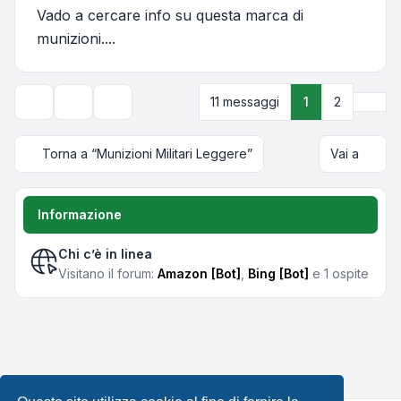
Vado a cercare info su questa marca di
munizioni....
Pros
11 messaggi
1
2
Strumenti argomento
Opzioni di visualizzazione e ordinamento
Torna a “Munizioni Militari Leggere”
Vai a
Informazione
Chi c’è in linea
Visitano il forum:
Amazon [Bot]
,
Bing [Bot]
e 1 ospite