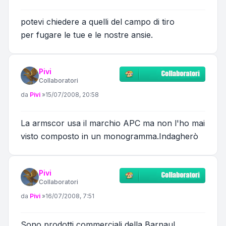
potevi chiedere a quelli del campo di tiro
per fugare le tue e le nostre ansie.
Pivi
Collaboratori
Messaggio
da
Pivi
»
15/07/2008, 20:58
La armscor usa il marchio APC ma non l'ho mai
visto composto in un monogramma.Indagherò
Pivi
Collaboratori
Messaggio
da
Pivi
»
16/07/2008, 7:51
Sono prodotti commerciali della Barnaul