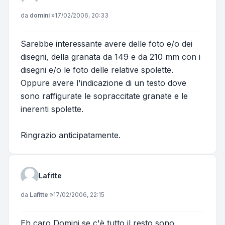
Messaggio
da
domini
»
17/02/2006, 20:33
Sarebbe interessante avere delle foto e/o dei
disegni, della granata da 149 e da 210 mm con i
disegni e/o le foto delle relative spolette.
Oppure avere l'indicazione di un testo dove
sono raffigurate le sopraccitate granate e le
inerenti spolette.
Ringrazio anticipatamente.
Lafitte
Messaggio
da
Lafitte
»
17/02/2006, 22:15
Eh caro Domini se c'è tutto il resto sono