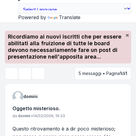
Powered by
Translate
Ricordiamo ai nuovi iscritti che per essere
abilitati alla fruizione di tutte le board
devono necessariamente fare un post di
presentazione nell'apposita area...
5 messaggi • Pagina
1
di
1
Strumenti argomento
Cerca
domini
Oggetto misterioso.
Messaggio
da
domini
»
14/02/2006, 19:33
Questo ritrovamento è a dir poco misterioso;