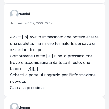
domini
Messaggio
da
domini
»
14/02/2006, 20:47
AZZ!!! [:p] Avevo immaginato che poteva essere
una spoletta, ma mi ero fermato lì, pensavo di
azzardare troppo.
Complimenti Lafitte [:D] E se la prossima che
trovo è accompagnata da tutto il resto, che
faccio .... [;)][;)]
Scherzi a parte, ti ringrazio per l'informazione
ricevuta.
Ciao alla prossima.
domini