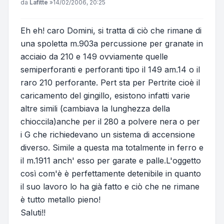
Messaggio
da
Lafitte
»
14/02/2006, 20:25
Eh eh! caro Domini, si tratta di ciò che rimane di
una spoletta m.903a percussione per granate in
acciaio da 210 e 149 ovviamente quelle
semiperforanti e perforanti tipo il 149 am.14 o il
raro 210 perforante. Pert sta per Pertrite cioè il
caricamento del gingillo, esistono infatti varie
altre simili (cambiava la lunghezza della
chioccila)anche per il 280 a polvere nera o per
i G che richiedevano un sistema di accensione
diverso. Simile a questa ma totalmente in ferro e
il m.1911 anch' esso per garate e palle.L'oggetto
così com'è è perfettamente detenibile in quanto
il suo lavoro lo ha già fatto e ciò che ne rimane
è tutto metallo pieno!
Saluti!!