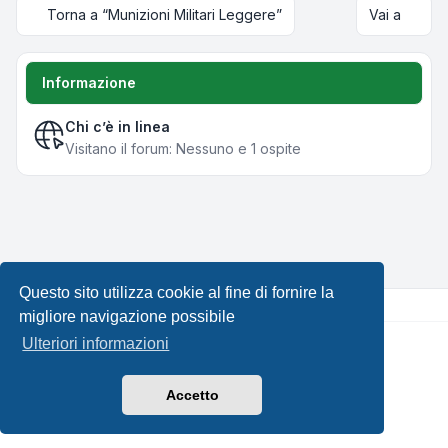
Torna a “Munizioni Militari Leggere”
Vai a
Informazione
Chi c’è in linea
Visitano il forum: Nessuno e 1 ospite
Questo sito utilizza cookie al fine di fornire la
migliore navigazione possibile
Ulteriori informazioni
Creato da
phpBB
® Forum Software © phpBB Limited •
Design by
Leenoz.com
Traduzione Italiana
phpBB-Italia.it
Accetto
Privacy
|
Condizioni
|
Tutti gli orari sono
UTC+02:00