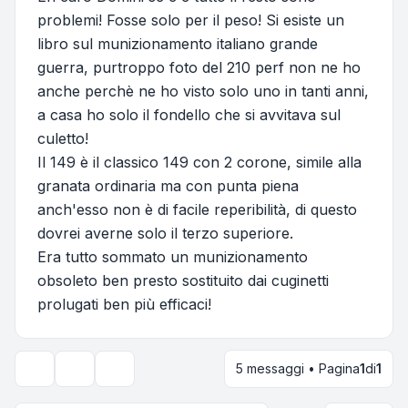
problemi! Fosse solo per il peso! Si esiste un
libro sul munizionamento italiano grande
guerra, purtroppo foto del 210 perf non ne ho
anche perchè ne ho visto solo uno in tanti anni,
a casa ho solo il fondello che si avvitava sul
culetto!
Il 149 è il classico 149 con 2 corone, simile alla
granata ordinaria ma con punta piena
anch'esso non è di facile reperibilità, di questo
dovrei averne solo il terzo superiore.
Era tutto sommato un munizionamento
obsoleto ben presto sostituito dai cuginetti
prolugati ben più efficaci!
5 messaggi • Pagina
1
di
1
Strumenti argomento
Opzioni di visualizzazione e ordinamento