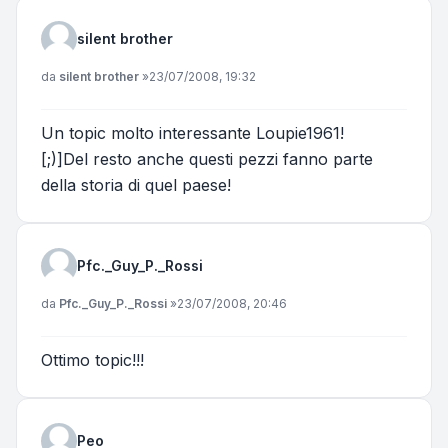
silent brother
Messaggio
da
silent brother
»
23/07/2008, 19:32
Un topic molto interessante Loupie1961!
[;)]Del resto anche questi pezzi fanno parte
della storia di quel paese!
Pfc._Guy_P._Rossi
Messaggio
da
Pfc._Guy_P._Rossi
»
23/07/2008, 20:46
Ottimo topic!!!
Peo