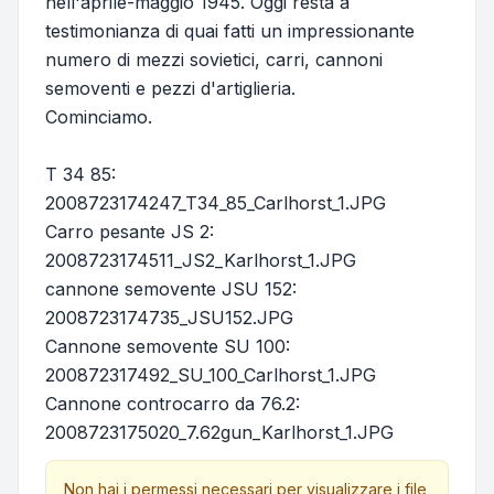
nell'aprile-maggio 1945. Oggi resta a
testimonianza di quai fatti un impressionante
numero di mezzi sovietici, carri, cannoni
semoventi e pezzi d'artiglieria.
Cominciamo.
T 34 85:
2008723174247_T34_85_Carlhorst_1.JPG
Carro pesante JS 2:
2008723174511_JS2_Karlhorst_1.JPG
cannone semovente JSU 152:
2008723174735_JSU152.JPG
Cannone semovente SU 100:
200872317492_SU_100_Carlhorst_1.JPG
Cannone controcarro da 76.2:
2008723175020_7.62gun_Karlhorst_1.JPG
Non hai i permessi necessari per visualizzare i file