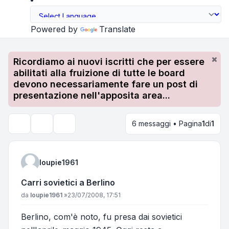
Powered by
Translate
Ricordiamo ai nuovi iscritti che per essere
abilitati alla fruizione di tutte le board
devono necessariamente fare un post di
presentazione nell'apposita area...
6 messaggi • Pagina
1
di
1
Strumenti argomento
Cerca
loupie1961
Carri sovietici a Berlino
Messaggio
da
loupie1961
»
23/07/2008, 17:51
Berlino, com'è noto, fu presa dai sovietici