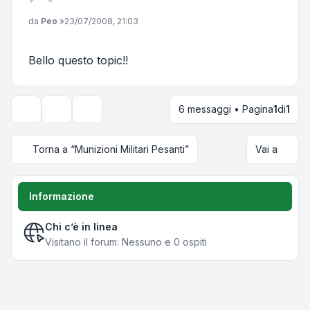
Messaggio
da
Peo
»
23/07/2008, 21:03
Bello questo topic!!
6 messaggi • Pagina
1
di
1
Strumenti argomento
Opzioni di visualizzazione e ordinamento
Torna a “Munizioni Militari Pesanti”
Vai a
Informazione
Chi c’è in linea
Visitano il forum: Nessuno e 0 ospiti