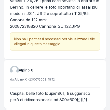
vetusti T 34/76 i primi carri sovietici a entrare in
Berlino, in genere le foto riportano gli assai più
moderni JS 1, JS 2 e soprattutto i T 35/85.
Canone da 122 mm:
200872318820_Cannone_SU_122.JPG
Non hai i permessi necessari per visualizzare i file
allegati in questo messaggio.
Alpino X
Messaggio
da
Alpino X
»
23/07/2008, 18:12
Caspita, belle foto loupie1961, ti suggerisco
però di ridimensionarle ad 800x600[;)][^]