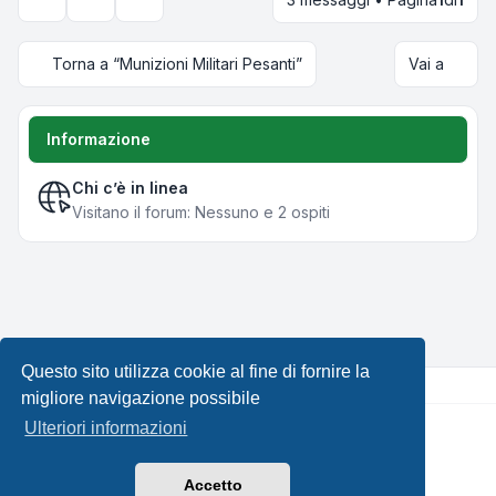
Strumenti argomento
Opzioni di visualizzazione e ordinamento
Torna a “Munizioni Militari Pesanti”
Vai a
Informazione
Chi c’è in linea
Visitano il forum: Nessuno e 2 ospiti
Questo sito utilizza cookie al fine di fornire la
migliore navigazione possibile
Ulteriori informazioni
Creato da
phpBB
® Forum Software © phpBB Limited •
Design by
Leenoz.com
Traduzione Italiana
phpBB-Italia.it
Accetto