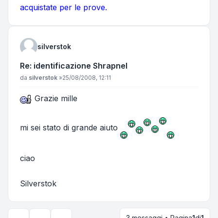
acquistate per le prove.
silverstok
Re: identificazione Shrapnel
Messaggio
da
silverstok
»
25/08/2008, 12:11
Grazie mille
mi sei stato di grande aiuto
ciao
Silverstok
3 messaggi • Pagina
1
di
1