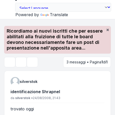
Powered by
Translate
Ricordiamo ai nuovi iscritti che per essere
abilitati alla fruizione di tutte le board
devono necessariamente fare un post di
presentazione nell'apposita area...
3 messaggi • Pagina
1
di
1
Strumenti argomento
Cerca
silverstok
identificazione Shrapnel
Messaggio
da
silverstok
»
24/08/2008, 21:43
trovato oggi