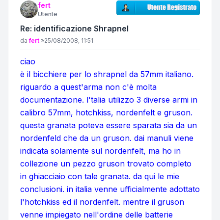
fert
Utente
Re: identificazione Shrapnel
Messaggio
da
fert
»
25/08/2008, 11:51
ciao
è il bicchiere per lo shrapnel da 57mm italiano.
riguardo a quest'arma non c'è molta
documentazione. l'talia utilizzo 3 diverse armi in
calibro 57mm, hotchkiss, nordenfelt e gruson.
questa granata poteva essere sparata sia da un
nordenfeld che da un gruson. dai manuli viene
indicata solamente sul nordenfelt, ma ho in
collezione un pezzo gruson trovato completo
in ghiacciaio con tale granata. da qui le mie
conclusioni. in italia venne ufficialmente adottato
l'hotchkiss ed il nordenfelt. mentre il gruson
venne impiegato nell'ordine delle batterie