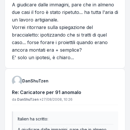
A giudicare dalle immagini, pare che in almeno
due casi il foro è stato ripetuto... ha tutta l'aria di
un lavoro artigianale.
Vorrei ritornare sulla spiegazione del
braccialetto: ipotizzando che si tratti di quel
caso... forse forare i proiettili quando erano
ancora montati era + semplice?
E' solo un ipotesi, è chiaro...
DanShuTzen
Re: Caricatore per 91 anomalo
Messaggio
da
DanShuTzen
»
27/08/2008, 10:26
Italien ha scritto:
A giudicare dalle immagini, pare che in almeno