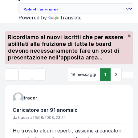
Powered by
Translate
Ricordiamo ai nuovi iscritti che per essere
abilitati alla fruizione di tutte le board
devono necessariamente fare un post di
presentazione nell'apposita area...
Pros
18 messaggi
1
2
Strumenti argomento
Cerca
tracer
Caricatore per 91 anomalo
Messaggio
da
tracer
»
26/08/2008, 23:24
Ho trovato alcuni reperti , assieme a caricatori