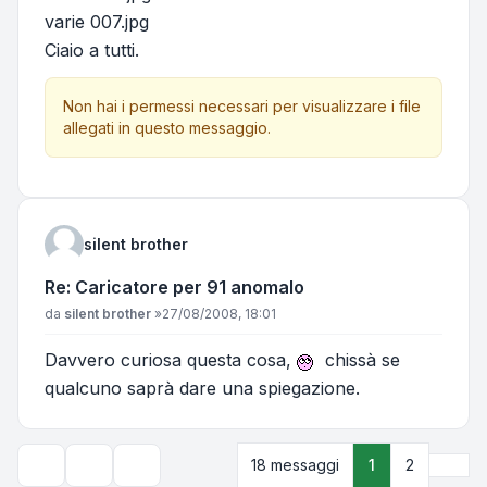
varie 007.jpg
Ciaio a tutti.
Non hai i permessi necessari per visualizzare i file
allegati in questo messaggio.
silent brother
Re: Caricatore per 91 anomalo
Messaggio
da
silent brother
»
27/08/2008, 18:01
Davvero curiosa questa cosa,
chissà se
qualcuno saprà dare una spiegazione.
Pros
18 messaggi
1
2
Strumenti argomento
Opzioni di visualizzazione e ordinamento