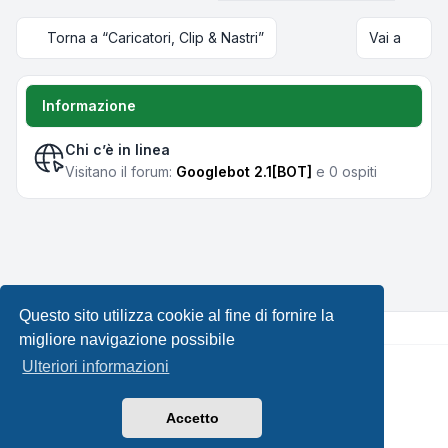
Torna a “Caricatori, Clip & Nastri”
Vai a
Informazione
Chi c’è in linea
Visitano il forum:
Googlebot 2.1[BOT]
e 0 ospiti
Questo sito utilizza cookie al fine di fornire la
migliore navigazione possibile
Ulteriori informazioni
Creato da
phpBB
® Forum Software © phpBB Limited •
Design by
Leenoz.com
Traduzione Italiana
phpBB-Italia.it
Accetto
Privacy
|
Condizioni
|
Tutti gli orari sono
UTC+02:00