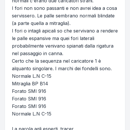
normali c'erano due caricatori strani.
I fori non sono passanti e non avrei idea a cosa
servissero. Le palle sembrano normali blindate
(a parte quella a mitraglia).
I fori o intagli apicali so che servivano a rendere
le palle espansive ma quei fori laterali
probabilmente venivano spianati dalla rigatura
nel passaggio in canna.
Certo che la sequenza nel caricatore 1 è
alquanto singolare. I marchi dei fondelli sono.
Normale L.N C-15
Mitraglia BP B14
Forato SMI 916
Forato SMI 916
Forato SMI 916
Normale L.N C-15
La parola agli esperti. tracer