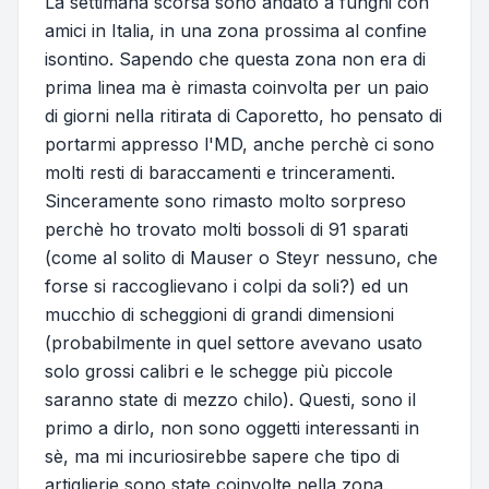
La settimana scorsa sono andato a funghi con
amici in Italia, in una zona prossima al confine
isontino. Sapendo che questa zona non era di
prima linea ma è rimasta coinvolta per un paio
di giorni nella ritirata di Caporetto, ho pensato di
portarmi appresso l'MD, anche perchè ci sono
molti resti di baraccamenti e trinceramenti.
Sinceramente sono rimasto molto sorpreso
perchè ho trovato molti bossoli di 91 sparati
(come al solito di Mauser o Steyr nessuno, che
forse si raccoglievano i colpi da soli?) ed un
mucchio di scheggioni di grandi dimensioni
(probabilmente in quel settore avevano usato
solo grossi calibri e le schegge più piccole
saranno state di mezzo chilo). Questi, sono il
primo a dirlo, non sono oggetti interessanti in
sè, ma mi incuriosirebbe sapere che tipo di
artiglierie sono state coinvolte nella zona.