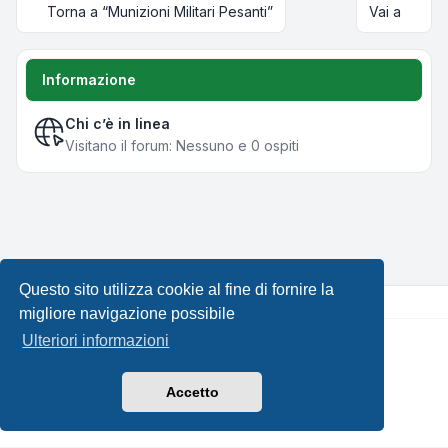
Torna a “Munizioni Militari Pesanti”
Vai a
Informazione
Chi c’è in linea
Visitano il forum: Nessuno e 0 ospiti
Questo sito utilizza cookie al fine di fornire la
migliore navigazione possibile
Ulteriori informazioni
Creato da
phpBB
® Forum Software © phpBB Limited •
Design by
Leenoz.com
Traduzione Italiana
phpBB-Italia.it
Accetto
Privacy
|
Condizioni
|
Tutti gli orari sono
UTC+02:00