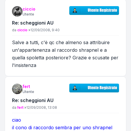
ciccio
Utente
Re: scheggioni AU
Messaggio
da
ciccio
»
12/09/2008, 9:40
Salve a tutti, c'è qc che almeno sa attribuire
un'appartenenza al raccordo shrapnel e a
quella spoletta posteriore? Grazie e scusate per
l'insistenza
fert
Utente
Re: scheggioni AU
Messaggio
da
fert
»
12/09/2008, 13:08
ciao
il cono di raccordo sembra per uno shrapnel