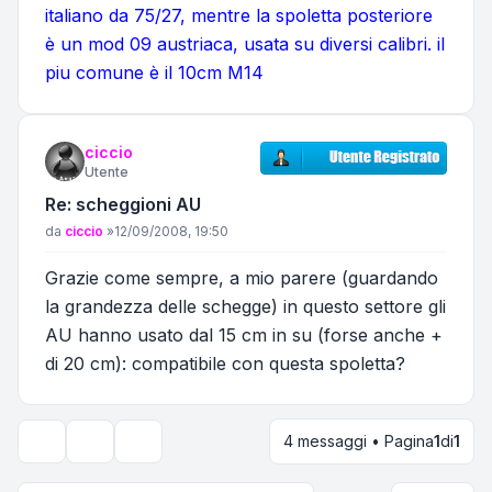
italiano da 75/27, mentre la spoletta posteriore
è un mod 09 austriaca, usata su diversi calibri. il
piu comune è il 10cm M14
ciccio
Utente
Re: scheggioni AU
Messaggio
da
ciccio
»
12/09/2008, 19:50
Grazie come sempre, a mio parere (guardando
la grandezza delle schegge) in questo settore gli
AU hanno usato dal 15 cm in su (forse anche +
di 20 cm): compatibile con questa spoletta?
4 messaggi • Pagina
1
di
1
Strumenti argomento
Opzioni di visualizzazione e ordinamento