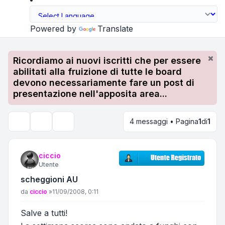
Powered by
Translate
Ricordiamo ai nuovi iscritti che per essere
abilitati alla fruizione di tutte le board
devono necessariamente fare un post di
presentazione nell'apposita area...
4 messaggi • Pagina
1
di
1
Strumenti argomento
Cerca
ciccio
Utente
scheggioni AU
Messaggio
da
ciccio
»
11/09/2008, 0:11
Salve a tutti!