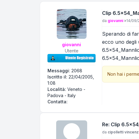
Clip 6.5x54_M
Messaggio
da
giovanni
»
14/09/
Sperando di fare
ecco uno degli ul
giovanni
6.5x54_Mannlic
Utente
6.5x54_Mannli
Messaggi:
2068
Non hai i perme
Iscritto il:
22/04/2005,
1:08
Località:
Veneto -
Padova - Italy
Contatta giovanni
Contatta:
Re: Clip 6.5x
Messaggio
da
cipolletti vincen