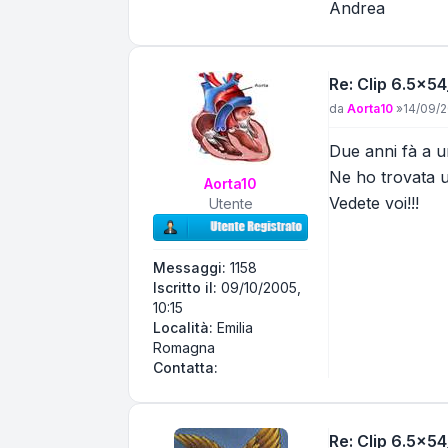
Andrea
Re: Clip 6.5x
Messaggio
da
Aorta10
»
14/09/2
Due anni fà a u
Ne ho trovata u
Aorta10
Vedete voi!!!
Utente
Messaggi:
1158
Iscritto il:
09/10/2005,
10:15
Località:
Emilia
Romagna
Contatta Aorta10
Contatta:
Re: Clip 6.5x