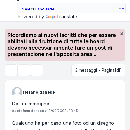
Powered by
Translate
Ricordiamo ai nuovi iscritti che per essere
abilitati alla fruizione di tutte le board
devono necessariamente fare un post di
presentazione nell'apposita area...
3 messaggi • Pagina
1
di
1
Strumenti argomento
Cerca
stefano danese
Cerco immagine
Messaggio
da
stefano danese
»
18/09/2008, 23:45
Qualcuno ha per caso una foto od un disegno