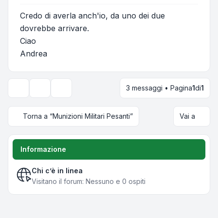
Credo di averla anch'io, da uno dei due
dovrebbe arrivare.
Ciao
Andrea
3 messaggi • Pagina
1
di
1
Strumenti argomento
Opzioni di visualizzazione e ordinamento
Torna a “Munizioni Militari Pesanti”
Vai a
Informazione
Chi c’è in linea
Visitano il forum: Nessuno e 0 ospiti