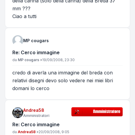
della canna (solo della canna) della Breda 37
mm ???
Ciao a tutti
MP cougars
Re: Cerco immagine
Messaggio
da
MP cougars
»
19/09/2008, 23:30
credo di averla una immagine del breda con
relativi disegni devo solo vedere nei miei libri
domani lo cerco
Andrea58
Amministratori
Re: Cerco immagine
Messaggio
da
Andrea58
»
20/09/2008, 9:05