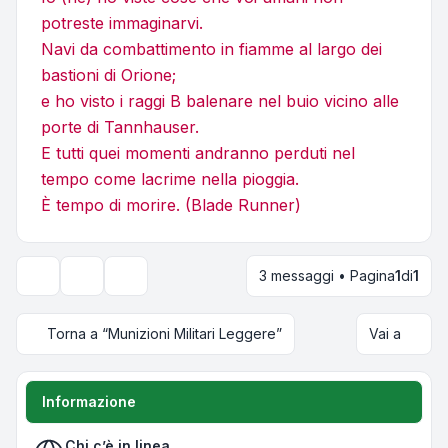
potreste immaginarvi.
Navi da combattimento in fiamme al largo dei
bastioni di Orione;
e ho visto i raggi B balenare nel buio vicino alle
porte di Tannhauser.
E tutti quei momenti andranno perduti nel
tempo come lacrime nella pioggia.
È tempo di morire. (Blade Runner)
3 messaggi • Pagina
1
di
1
Strumenti argomento
Opzioni di visualizzazione e ordinamento
Torna a “Munizioni Militari Leggere”
Vai a
Informazione
Chi c’è in linea