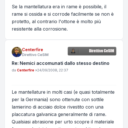
Se la mantellatura era in rame è possibile, il
rame si ossida e si corrode facilmente se non è
protetto, al contrario l'ottone è molto più
resistente alla corrosione.
Centerfire
Direttivo CeSIM
Re: Nemici accomunati dallo stesso destino
Messaggio
da
Centerfire
»
24/09/2008, 22:37
Le mantellature in molti casi (e quasi totalmente
per la Germania) sono ottenute con sottile
lamierino di acciaio dolce rivestito con una
placcatura galvanica generalmente di rame.
Qualsiasi abrasione per urto scopre il materiale