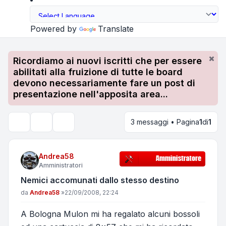
Powered by
Translate
Ricordiamo ai nuovi iscritti che per essere
abilitati alla fruizione di tutte le board
devono necessariamente fare un post di
presentazione nell'apposita area...
3 messaggi • Pagina
1
di
1
Strumenti argomento
Cerca
Andrea58
Amministratori
Nemici accomunati dallo stesso destino
Messaggio
da
Andrea58
»
22/09/2008, 22:24
A Bologna Mulon mi ha regalato alcuni bossoli