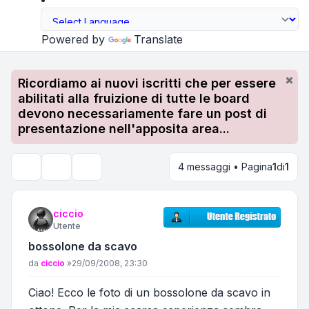
Powered by
Translate
Ricordiamo ai nuovi iscritti che per essere
abilitati alla fruizione di tutte le board
devono necessariamente fare un post di
presentazione nell'apposita area...
4 messaggi • Pagina
1
di
1
Strumenti argomento
Cerca
ciccio
Utente
bossolone da scavo
Messaggio
da
ciccio
»
29/09/2008, 23:30
Ciao! Ecco le foto di un bossolone da scavo in