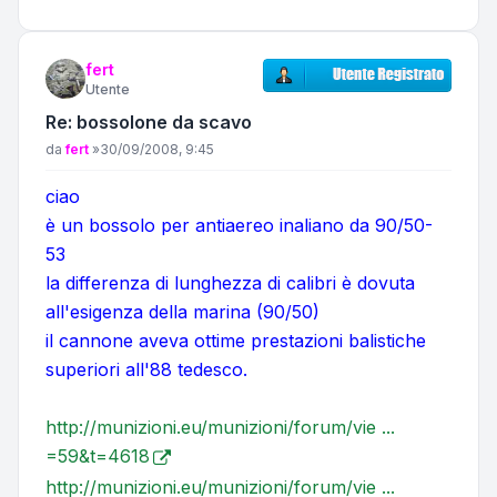
fert
Utente
Re: bossolone da scavo
Messaggio
da
fert
»
30/09/2008, 9:45
ciao
è un bossolo per antiaereo inaliano da 90/50-
53
la differenza di lunghezza di calibri è dovuta
all'esigenza della marina (90/50)
il cannone aveva ottime prestazioni balistiche
superiori all'88 tedesco.
http://munizioni.eu/munizioni/forum/vie ...
=59&t=4618
http://munizioni.eu/munizioni/forum/vie ...