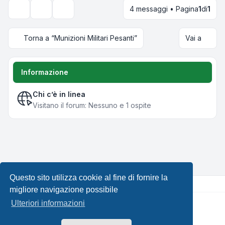
4 messaggi • Pagina
1
di
1
Strumenti argomento
Opzioni di visualizzazione e ordinamento
Torna a “Munizioni Militari Pesanti”
Vai a
Informazione
Chi c’è in linea
Visitano il forum: Nessuno e 1 ospite
Questo sito utilizza cookie al fine di fornire la
migliore navigazione possibile
Ulteriori informazioni
Creato da
phpBB
® Forum Software © phpBB Limited •
Design by
Leenoz.com