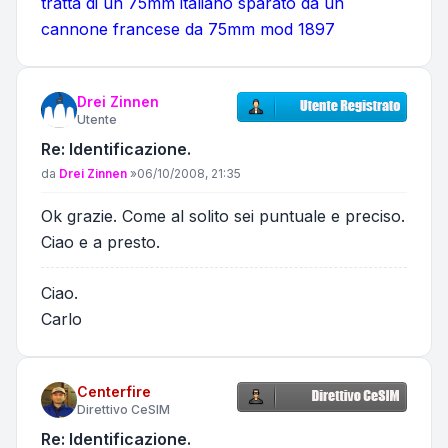
tratta di un 75mm italiano sparato da un
cannone francese da 75mm mod 1897
Drei Zinnen
Utente
Re: Identificazione.
Messaggio
da
Drei Zinnen
»
06/10/2008, 21:35
Ok grazie. Come al solito sei puntuale e preciso.
Ciao e a presto.
Ciao.
Carlo
Centerfire
Direttivo CeSIM
Re: Identificazione.