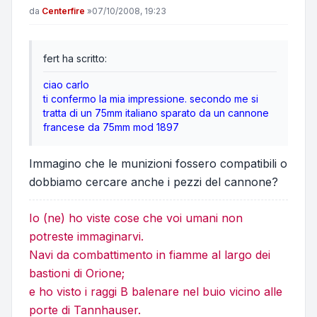
Messaggio
da
Centerfire
»
07/10/2008, 19:23
fert ha scritto:
ciao carlo
ti confermo la mia impressione. secondo me si
tratta di un 75mm italiano sparato da un cannone
francese da 75mm mod 1897
Immagino che le munizioni fossero compatibili o
dobbiamo cercare anche i pezzi del cannone?
Io (ne) ho viste cose che voi umani non
potreste immaginarvi.
Navi da combattimento in fiamme al largo dei
bastioni di Orione;
e ho visto i raggi B balenare nel buio vicino alle
porte di Tannhauser.