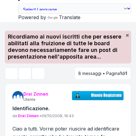
Powered by
Translate
Ricordiamo ai nuovi iscritti che per essere
abilitati alla fruizione di tutte le board
devono necessariamente fare un post di
presentazione nell'apposita area...
8 messaggi • Pagina
1
di
1
Strumenti argomento
Cerca
Drei Zinnen
Utente
Identificazione.
Messaggio
da
Drei Zinnen
»
06/10/2008, 16:43
Ciao a tutti. Vorrei poter riuscire ad identificare