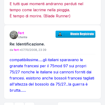
E tutti quei momenti andranno perduti nel
tempo come lacrime nella pioggia.
È tempo di morire. (Blade Runner)
fert
Utente
Re: Identificazione.
Messaggio
da
fert
»
07/10/2008, 23:39
compatibilissime.....gli italiani sparavano le
granate francesi per il 75mod 97 sui propri
75/27 nonche le italiane sui cannoni forniti dai
francesi. esistono anche bossoli francesi tagliati
all'altezza del bossolo da 75/27...la guerra è
brutta......