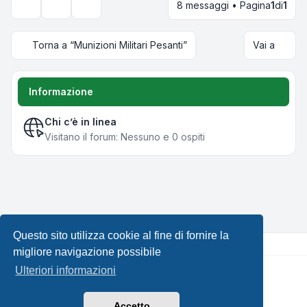
8 messaggi • Pagina
1
di
1
Strumenti argomento
Opzioni di visualizzazione e ordinamento
Torna a “Munizioni Militari Pesanti”
Vai a
Informazione
Chi c’è in linea
Visitano il forum: Nessuno e 0 ospiti
Questo sito utilizza cookie al fine di fornire la
migliore navigazione possibile
Ulteriori informazioni
Creato da
phpBB
® Forum Software © phpBB Limited •
Design by
Leenoz.com
Traduzione Italiana
phpBB-Italia.it
Accetto