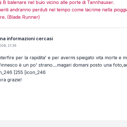
gi B balenare nel buio vicino alle porte di Tannhauser.
menti andranno perduti nel tempo come lacrime nella pioggi
re. (Blade Runner)
ana informazioni cercasi
008, 21:36
terfire per la rapidita' e per avermi spiegato vita morte e 
'innesco è un po' strano....magari domani posto una foto,ade
con_246 [255 [icon_246
ora grazie!