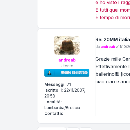
e ho visto i rag
E tutti quei mo
È tempo di mori
Re: 20MM itali
Messaggio
da
andreab
»
11/10/2
Grazie mille Cen
andreab
Utente
Effettivamente l
ballerino!!!! [i
ciao ciao e anc
Messaggi:
71
Iscritto il:
22/11/2007,
20:58
Località:
Lombardia/Brescia
Contatta andreab
Contatta: