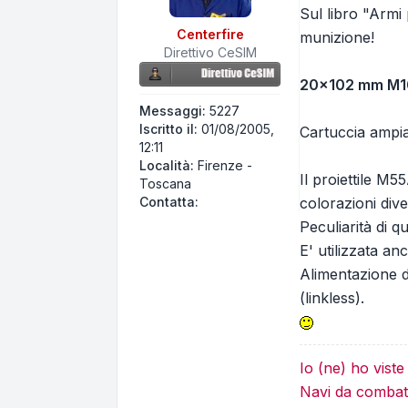
Sul libro "Armi 
Centerfire
munizione!
Direttivo CeSIM
20x102 mm M1
Messaggi:
5227
Iscritto il:
01/08/2005,
Cartuccia ampia
12:11
Località:
Firenze -
Il proiettile M5
Toscana
Contatta Centerfire
colorazioni dive
Contatta:
Peculiarità di q
E' utilizzata a
Alimentazione de
(linkless).
Io (ne) ho vist
Navi da combatt