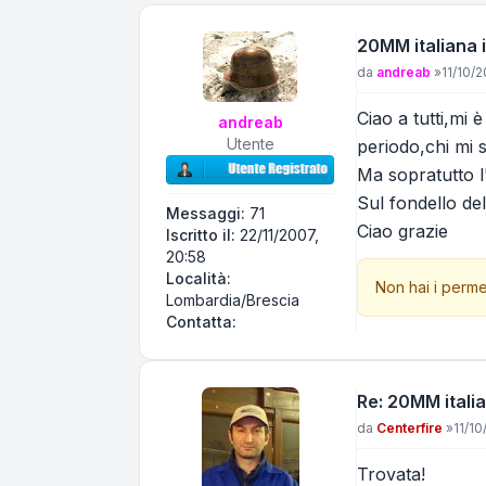
20MM italiana 
Messaggio
da
andreab
»
11/10/2
Ciao a tutti,mi
andreab
Utente
periodo,chi mi s
Ma sopratutto l
Sul fondello del
Messaggi:
71
Ciao grazie
Iscritto il:
22/11/2007,
20:58
Località:
Non hai i perme
Lombardia/Brescia
Contatta andreab
Contatta:
Re: 20MM itali
Messaggio
da
Centerfire
»
11/10
Trovata!