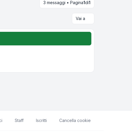
3 messaggi • Pagina
1
di
1
Vai a
ci
Staff
Iscritti
Cancella cookie