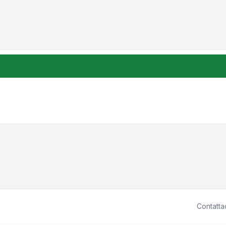
one e ordinamento
Contatta