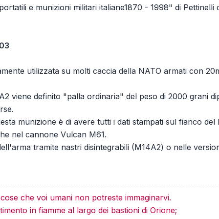
portatili e munizioni militari italiane1870 - 1998" di Pettinell
03
mente utilizzata su molti caccia della NATO armati con 2
5A2 viene definito "palla ordinaria" del peso di 2000 grani di
rse.
uesta munizione è di avere tutti i dati stampati sul fianco del
nche nel cannone Vulcan M61.
ll'arma tramite nastri disintegrabili (M14A2) o nelle versio
e cose che voi umani non potreste immaginarvi.
imento in fiamme al largo dei bastioni di Orione;