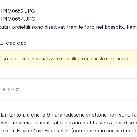
_HPIM0652.JPG
_HPIM0654.JPG
 tutti i proiettili sono disattivati tramite foro nel bossolo...
.... ciao ciao
ssi necessari per visualizzare i file allegati in questo messaggio.
2006, 13:31
lari tanto più che le 9 Para tedesche in ottone non sono fac
odello in acciaio ramato al contrario è abbastanza raro) sop
dello m.E. cioè "mit Eisenkern" (con nucleo in acciaio) ricon