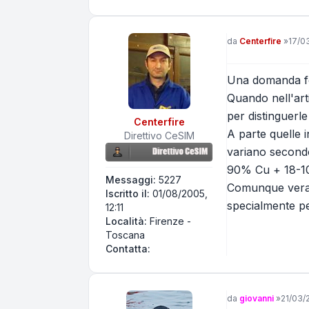
Messaggio
da
Centerfire
»
17/0
Una domanda fo
Quando nell'arti
per distinguerle
Centerfire
A parte quelle i
Direttivo CeSIM
variano secondo
90% Cu + 18-10
Messaggi:
5227
Comunque verame
Iscritto il:
01/08/2005,
specialmente pe
12:11
Località:
Firenze -
Toscana
Contatta Centerfire
Contatta:
Messaggio
da
giovanni
»
21/03/