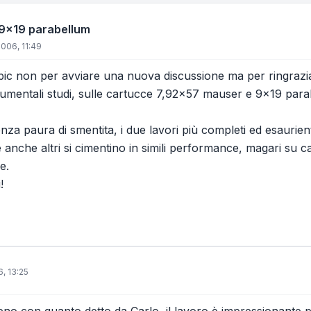
 9x19 parabellum
2006, 11:49
ic non per avviare una nuova discussione ma per ringrazia
umentali studi, sulle cartucce 7,92x57 mauser e 9x19 par
za paura di smentita, i due lavori più completi ed esaurienti
anche altri si cimentino in simili performance, magari su ca
e.
!
, 13:25
ieno con quanto detto da Carlo, il lavoro è impressionante 