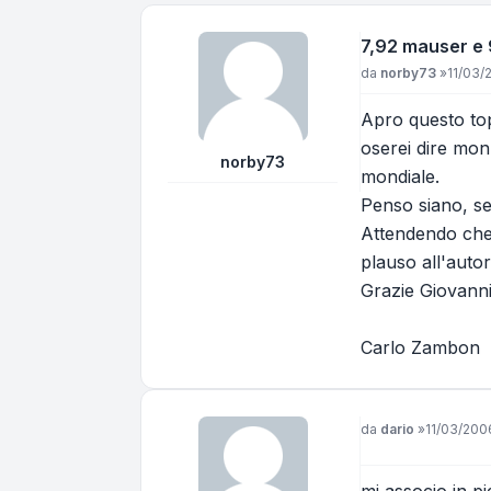
7,92 mauser e
Messaggio
da
norby73
»
11/03/
Apro questo top
oserei dire mon
norby73
mondiale.
Penso siano, sen
Attendendo che 
plauso all'autor
Grazie Giovanni
Carlo Zambon
Messaggio
da
dario
»
11/03/2006
mi associo in p