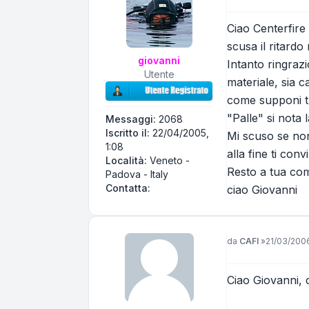
Ciao Centerfire
scusa il ritardo
giovanni
Intanto ringrazi
Utente
materiale, sia 
come supponi tu,
"Palle" si nota
Messaggi:
2068
Iscritto il:
22/04/2005,
Mi scuso se non
1:08
alla fine ti con
Località:
Veneto -
Resto a tua com
Padova - Italy
Contatta giovanni
Contatta:
ciao Giovanni
Messaggio
da
CAFI
»
21/03/2006
Ciao Giovanni, 