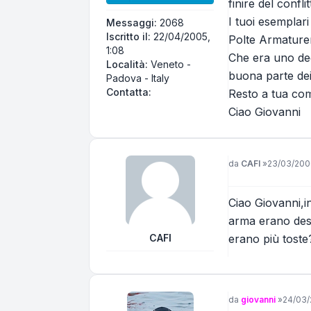
finire del conf
I tuoi esemplari
Messaggi:
2068
Iscritto il:
22/04/2005,
Polte Armature
1:08
Che era uno deg
Località:
Veneto -
buona parte dei
Padova - Italy
Contatta giovanni
Contatta:
Resto a tua com
Ciao Giovanni
Messaggio
da
CAFI
»
23/03/2006
Ciao Giovanni,in
arma erano dest
CAFI
erano più toste?
Messaggio
da
giovanni
»
24/03/