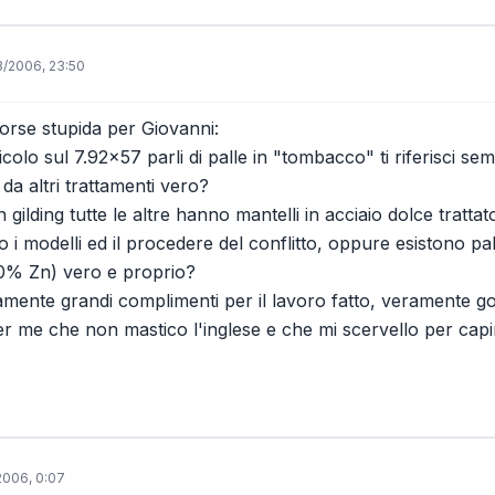
3/2006, 23:50
rse stupida per Giovanni:
colo sul 7.92x57 parli di palle in "tombacco" ti riferisci s
 da altri trattamenti vero?
n gilding tutte le altre hanno mantelli in acciaio dolce tratta
 i modelli ed il procedere del conflitto, oppure esistono p
% Zn) vero e proprio?
nte grandi complimenti per il lavoro fatto, veramente god
r me che non mastico l'inglese e che mi scervello per capire
2006, 0:07