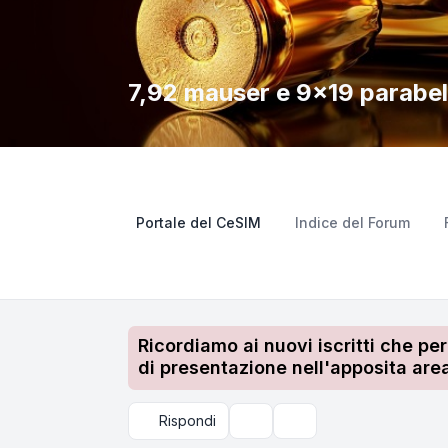
7,92 mauser e 9x19 parabe
Portale del CeSIM
Indice del Forum
Ricordiamo ai nuovi iscritti che pe
di presentazione nell'apposita area
Rispondi
Strumenti argomento
Cerca