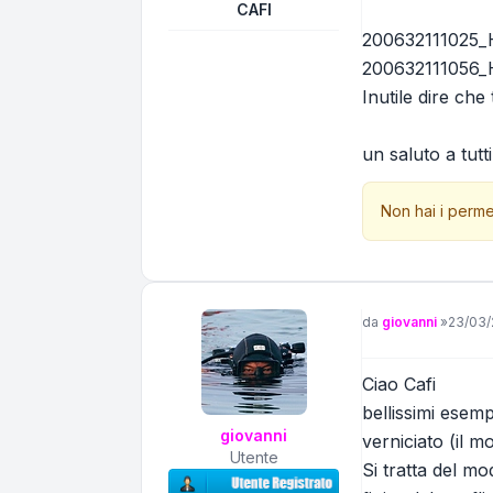
CAFI
200632111025
200632111056
Inutile dire che
un saluto a tutti
Non hai i perme
Messaggio
da
giovanni
»
23/03/
Ciao Cafi
bellissimi esemp
giovanni
verniciato (il m
Utente
Si tratta del mo