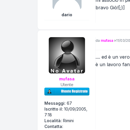
bravo Giò![;)]
dario
Messaggio
da
mufasa
»
11/03/2
.... ed è un ver
è un lavoro fanta
mufasa
Utente
Messaggi:
67
Iscritto il:
10/09/2005,
7:18
Località:
Rimini
Contatta mufasa
Contatta: