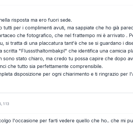
 nella risposta ma ero fuori sede.
o tutti per i complimenti avuti, ma sappiate che ho già pare
cartaceo che fotografico, che nel frattempo mi è arrivato .
 si tratta di una placcatura tant'è che se si guardano i dis
 la scritta "Flusssthaltombakpl" che identifica una camicia 
 sono stato chiaro, ma credo tu possa capire che dopo avere
vinci che tutto sia perfettamente comprensibile.
pleta disposizione per ogni chiarimento e ti ringrazio per l
, 1:13
colgo l'occasione per farti vedere quello che ho.. che mi pu